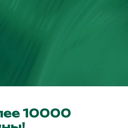
лее 10000
аны!