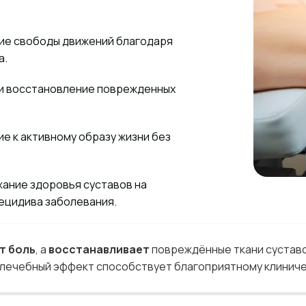
ие свободы движений благодаря
а.
 и восстановление поврежденных
е к активному образу жизни без
ание здоровья суставов на
ецидива заболевания.
т боль
, а
восстанавливает
повреждённые ткани суставо
 лечебный эффект способствует благоприятному клинич