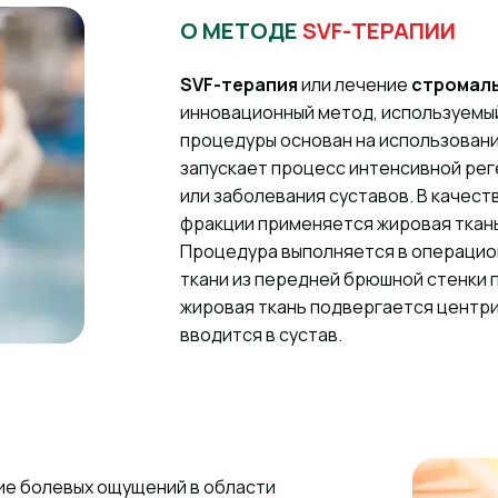
О МЕТОДЕ
SVF-ТЕРАПИИ
SVF-терапия
или лечение
стромаль
инновационный метод, используемый
процедуры основан на использовани
запускает процесс интенсивной ре
или заболевания суставов. В качес
фракции применяется жировая ткань
Процедура выполняется в операцио
ткани из передней брюшной стенки 
жировая ткань подвергается центри
вводится в сустав.
ие болевых ощущений в области