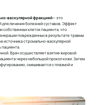
но-васкулярной фракцией
— это
 для лечения болезней суставов. Эффект
и собственных клеток пациента, что
генерации поврежденных в результате травмы
тве источника стромально-васкулярной
 пациента.
нной. Врач осуществляет взятие жировой
пациента через небольшой прокол кожи. Затем
фугированию, смешивается с плазмой и