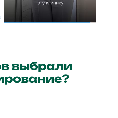
ов выбрали
зирование?