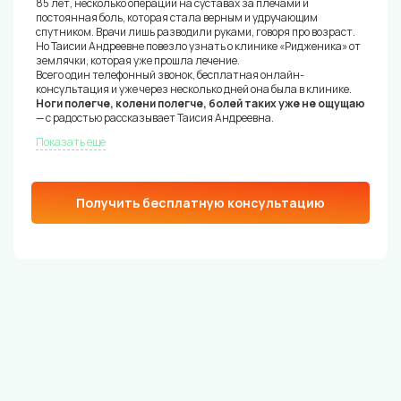
85 лет, несколько операций на суставах за плечами и
постоянная боль, которая стала верным и удручающим
спутником. Врачи лишь разводили руками, говоря про возраст.
Но Таисии Андреевне повезло узнать о клинике «Ридженика» от
землячки, которая уже прошла лечение.
Всего один телефонный звонок, бесплатная онлайн-
консультация и уже через несколько дней она была в клинике.
Ноги полегче, колени полегче, болей таких уже не ощущаю
— с радостью рассказывает Таисия Андреевна.
Показать еще
Получить бесплатную консультацию