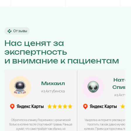
Отзывы
Нас ценят за
экспертность
и внимание к пациентам
Ната
Михаил
Спиц
из Ахтубинска
из Ахтуби
Обратился в клинику Ридженика с хронической
Увидела в интернете рекламу клини
болью в колене после спортивной травмы. Раньше
посетить так как давно мучаюсь с
думал, что само пройдёт как обычно, но
коленях. Прием доктора очень понра