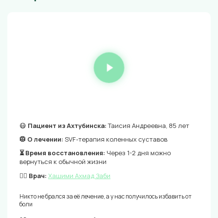
😷
Пациент из Ахтубинска:
Таисия Андреевна, 85 лет
🥼 О лечении:
SVF-терапия коленных суставов
⏳ Время восстановления:
Через 1-2 дня можно
вернуться к обычной жизни
👨‍⚕️ Врач:
Хашими Ахмад Заби
Никто не брался за её лечение, а у нас получилось избавить от
боли