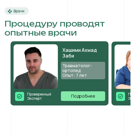
Врачи
Процедуру проводят
опытные врачи
Хашими Ахмад
Заби
Травматолог-
ортопед
Опыт: 7 лет
Проверенный
Про
Подробнее
Эксперт
Экс