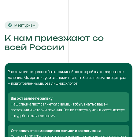
Медтуризм
К нам приезжают со
всей России
Расстояние не должно быть причиной, по которой вы откладываете
лечение. Мы организуем ваш визит так, чтобы вы приехали один раз
— подготовленными, без лишних хлопот.
Вы оставляете заявку
Наш специалист свяжется с вами, чтобы узнать о вашем
состоянии и истории лечения. Всё по телефону или в мессенджере
— в удобное для вас время.
Отправляете имеющиеся снимки и заключения
Снимки МРТ, КТ или рентгена, выписки — врач изучает их заранее