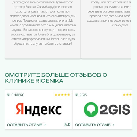
дискомфорт только усиливался. Травматолог
послушали, посмотрели все анализ
ортопед Баракат Салим Маруфович провел
рекомендации и назначили лечен
осмотр, направил на мрт, диагноз на мрт
ресепшене встретили вежливые дево
подтвердился и объяснил, что у меня поврежден
провели, предлагали чай, вообщем
мениск. Предложил два варианта лечения. Мы
довольна и приняла решение лечиться
начали с противовоспалительных уколов и плазмы
Рекомендую!
в сустав. Боль постепенно уходит, подвижность
восстановливается! Очень благодарен врачу за
чуткость и профессионализм. Теперь знаю, куда
обращаться в случае проблем с суставами!
СМОТРИТЕ БОЛЬШЕ ОТЗЫВОВ О
КЛИНИКЕ RIGENIKA