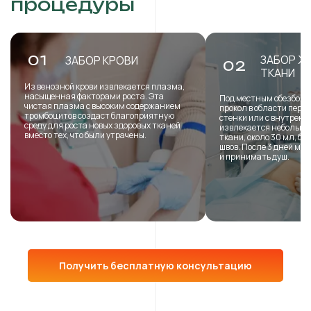
процедуры
ЗАБОР Ж
01
ЗАБОР КРОВИ
02
ТКАНИ
Из венозной крови извлекается плазма,
насыщенная факторами роста. Эта
Под местным обезболи
чистая плазма с высоким содержанием
прокол в области пере
тромбоцитов создаст благоприятную
стенки или с внутренн
среду для роста новых здоровых тканей
извлекается небольша
вместо тех, что были утрачены.
ткани, около 30 мл, б
швов. После 3 дней мо
и принимать душ.
Получить бесплатную консультацию