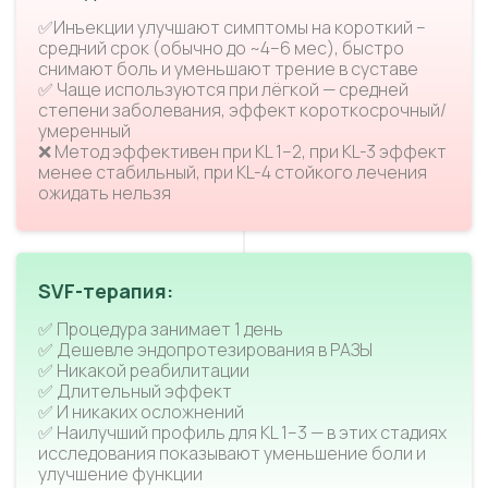
✅Инъекции улучшают симптомы на короткий –
средний срок (обычно до ~4–6 мес), быстро
снимают боль и уменьшают трение в суставе
✅ Чаще используются при лёгкой — средней
степени заболевания, эффект короткосрочный/
умеренный
❌ Метод эффективен при KL 1–2, при KL-3 эффект
менее стабильный, при KL-4 стойкого лечения
ожидать нельзя
SVF-терапия:
✅ Процедура занимает 1 день
✅ Дешевле эндопротезирования в РАЗЫ
✅ Никакой реабилитации
✅ Длительный эффект
✅ И никаких осложнений
✅ Наилучший профиль для KL 1–3 — в этих стадиях
исследования показывают уменьшение боли и
улучшение функции