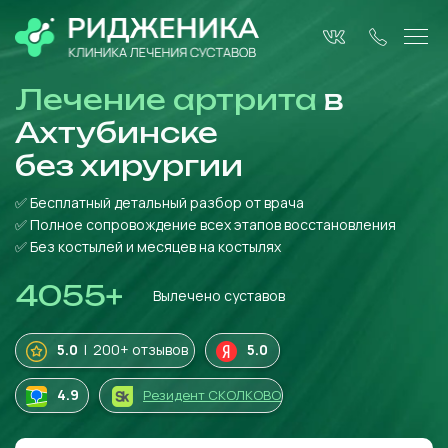
Лечение артрита
в
Ахтубинске
без
хирургии
✅ Бесплатный детальный разбор от врача
✅ Полное сопровождение всех этапов восстановления
✅ Без костылей и месяцев на костылях
4055
+
Вылечено суставов
5.0
| 200+ отзывов
5.0
4
.9
Резидент СКОЛКОВО