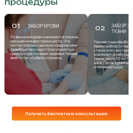
процедуры
ЗАБОР Ж
01
ЗАБОР КРОВИ
02
ТКАНИ
Из венозной крови извлекается плазма,
насыщенная факторами роста. Эта
Под местным обезболи
чистая плазма с высоким содержанием
прокол в области пере
тромбоцитов создаст благоприятную
стенки или с внутренн
среду для роста новых здоровых тканей
извлекается небольша
вместо тех, что были утрачены.
ткани, около 30 мл, б
швов. После 3 дней мо
и принимать душ.
Получить бесплатную консультацию