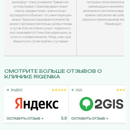
дискомфорт только усиливался. Травматолог
послушали, посмотрели все анализ
ортопед Баракат Салим Маруфович провел
рекомендации и назначили лечен
осмотр, направил на мрт, диагноз на мрт
ресепшене встретили вежливые дево
подтвердился и объяснил, что у меня поврежден
провели, предлагали чай, вообщем
мениск. Предложил два варианта лечения. Мы
довольна и приняла решение лечиться
начали с противовоспалительных уколов и плазмы
Рекомендую!
в сустав. Боль постепенно уходит, подвижность
восстановливается! Очень благодарен врачу за
чуткость и профессионализм. Теперь знаю, куда
обращаться в случае проблем с суставами!
СМОТРИТЕ БОЛЬШЕ ОТЗЫВОВ О
КЛИНИКЕ RIGENIKA