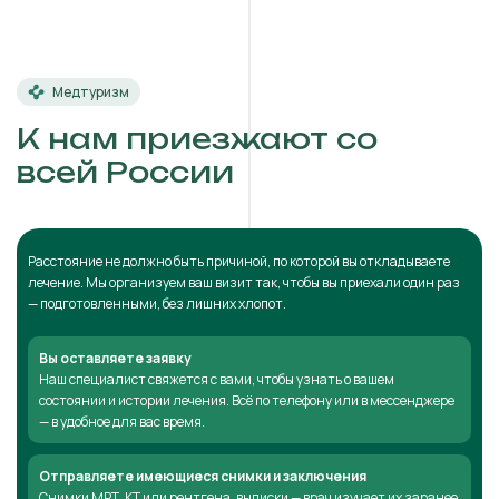
Медтуризм
К нам приезжают со
всей России
Расстояние не должно быть причиной, по которой вы откладываете
лечение. Мы организуем ваш визит так, чтобы вы приехали один раз
— подготовленными, без лишних хлопот.
Вы оставляете заявку
Наш специалист свяжется с вами, чтобы узнать о вашем
состоянии и истории лечения. Всё по телефону или в мессенджере
— в удобное для вас время.
Отправляете имеющиеся снимки и заключения
Снимки МРТ, КТ или рентгена, выписки — врач изучает их заранее