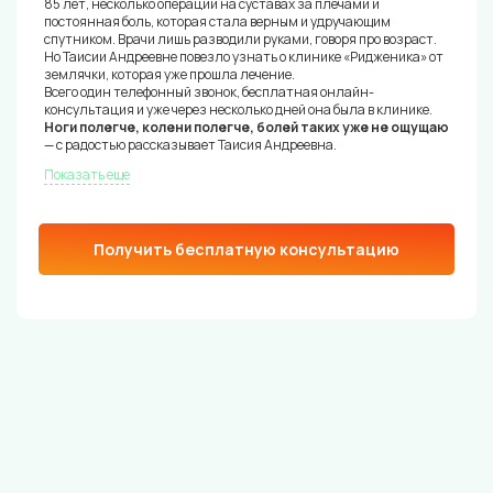
85 лет, несколько операций на суставах за плечами и
постоянная боль, которая стала верным и удручающим
спутником. Врачи лишь разводили руками, говоря про возраст.
Но Таисии Андреевне повезло узнать о клинике «Ридженика» от
землячки, которая уже прошла лечение.
Всего один телефонный звонок, бесплатная онлайн-
консультация и уже через несколько дней она была в клинике.
Ноги полегче, колени полегче, болей таких уже не ощущаю
— с радостью рассказывает Таисия Андреевна.
Показать еще
Получить бесплатную консультацию