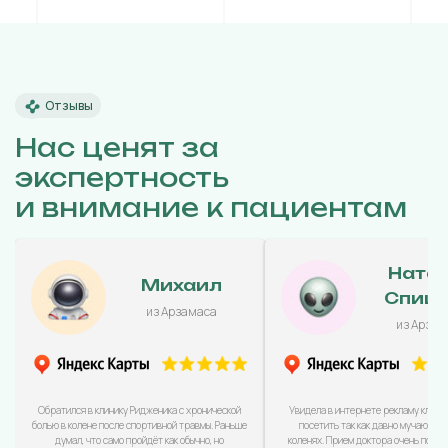
Отзывы
Нас ценят за
экспертность
и внимание к пациентам
Ната
Михаил
Спиц
из Арзамаса
из Арзам
Обратился в клинику Ридженика с хронической
Увидела в интернете рекламу клини
болью в колене после спортивной травмы. Раньше
посетить так как давно мучаюсь с
думал, что само пройдёт как обычно, но
коленях. Прием доктора очень понра