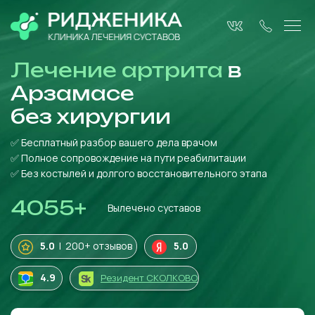
Лечение артрита
в
Арзамасе
без
хирургии
✅ Бесплатный разбор вашего дела врачом
✅ Полное сопровождение на пути реабилитации
✅ Без костылей и долгого восстановительного этапа
4055
+
Вылечено суставов
5.0
| 200+ отзывов
5.0
4
.9
Резидент СКОЛКОВО