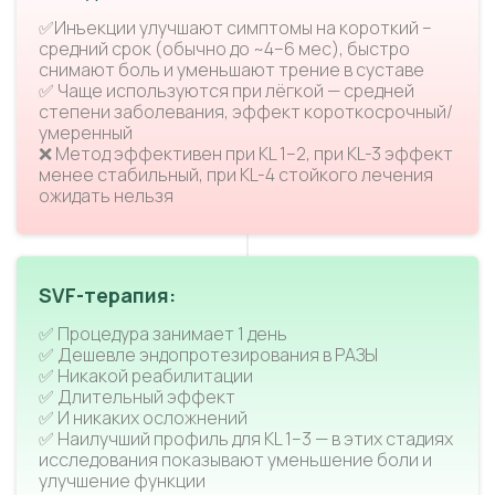
✅Инъекции улучшают симптомы на короткий –
средний срок (обычно до ~4–6 мес), быстро
снимают боль и уменьшают трение в суставе
✅ Чаще используются при лёгкой — средней
степени заболевания, эффект короткосрочный/
умеренный
❌ Метод эффективен при KL 1–2, при KL-3 эффект
менее стабильный, при KL-4 стойкого лечения
ожидать нельзя
SVF-терапия:
✅ Процедура занимает 1 день
✅ Дешевле эндопротезирования в РАЗЫ
✅ Никакой реабилитации
✅ Длительный эффект
✅ И никаких осложнений
✅ Наилучший профиль для KL 1–3 — в этих стадиях
исследования показывают уменьшение боли и
улучшение функции