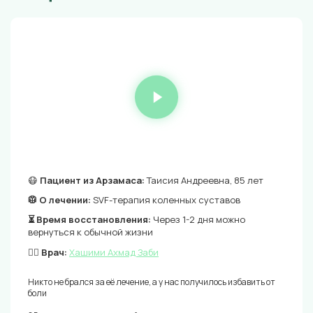
😷
Пациент из Арзамаса:
Таисия Андреевна, 85 лет
🥼 О лечении:
SVF-терапия коленных суставов
⏳ Время восстановления:
Через 1-2 дня можно
вернуться к обычной жизни
👨‍⚕️ Врач:
Хашими Ахмад Заби
Никто не брался за её лечение, а у нас получилось избавить от
боли