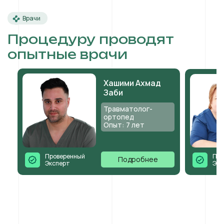
Врачи
Процедуру проводят
опытные врачи
Хашими Ахмад
Заби
Травматолог-
ортопед
Опыт: 7 лет
Проверенный
Про
Подробнее
Эксперт
Экс