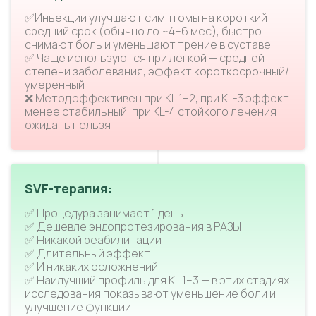
✅Инъекции улучшают симптомы на короткий –
средний срок (обычно до ~4–6 мес), быстро
снимают боль и уменьшают трение в суставе
✅ Чаще используются при лёгкой — средней
степени заболевания, эффект короткосрочный/
умеренный
❌ Метод эффективен при KL 1–2, при KL-3 эффект
менее стабильный, при KL-4 стойкого лечения
ожидать нельзя
SVF-терапия:
✅ Процедура занимает 1 день
✅ Дешевле эндопротезирования в РАЗЫ
✅ Никакой реабилитации
✅ Длительный эффект
✅ И никаких осложнений
✅ Наилучший профиль для KL 1–3 — в этих стадиях
исследования показывают уменьшение боли и
улучшение функции