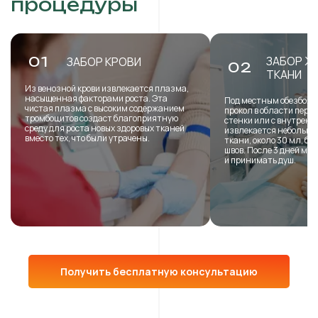
процедуры
ЗАБОР Ж
01
ЗАБОР КРОВИ
02
ТКАНИ
Из венозной крови извлекается плазма,
насыщенная факторами роста. Эта
Под местным обезболи
чистая плазма с высоким содержанием
прокол в области пере
тромбоцитов создаст благоприятную
стенки или с внутренн
среду для роста новых здоровых тканей
извлекается небольша
вместо тех, что были утрачены.
ткани, около 30 мл, б
швов. После 3 дней мо
и принимать душ.
Получить бесплатную консультацию