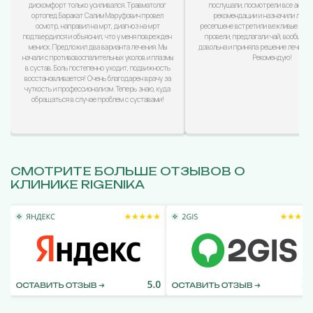
дискомфорт только усиливался. Травматолог
послушали, посмотрели все анализ
ортопед Баракат Салим Маруфович провел
рекомендации и назначили лечен
осмотр, направил на мрт, диагноз на мрт
ресепшене встретили вежливые дево
подтвердился и объяснил, что у меня поврежден
провели, предлагали чай, вообщем
мениск. Предложил два варианта лечения. Мы
довольна и приняла решение лечиться
начали с противовоспалительных уколов и плазмы
Рекомендую!
в сустав. Боль постепенно уходит, подвижность
восстановливается! Очень благодарен врачу за
чуткость и профессионализм. Теперь знаю, куда
обращаться в случае проблем с суставами!
СМОТРИТЕ БОЛЬШЕ ОТЗЫВОВ О
КЛИНИКЕ RIGENIKA