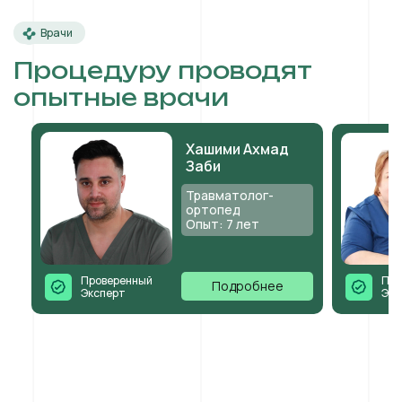
Врачи
Процедуру проводят
опытные врачи
Хашими Ахмад
Заби
Травматолог-
ортопед
Опыт: 7 лет
Проверенный
Про
Подробнее
Эксперт
Экс