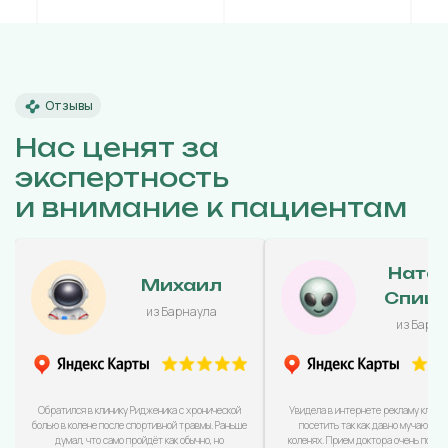
Отзывы
Нас ценят за
экспертность
и внимание к пациентам
Ната
Михаил
Спиц
из Барнаула
из Барна
Обратился в клинику Ридженика с хронической
Увидела в интернете рекламу клини
болью в колене после спортивной травмы. Раньше
посетить так как давно мучаюсь с
думал, что само пройдёт как обычно, но
коленях. Прием доктора очень понра