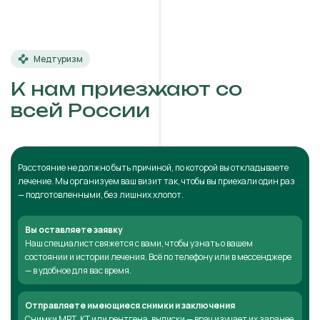
Медтуризм
К нам приезжают со
всей России
Расстояние не должно быть причиной, по которой вы откладываете
лечение. Мы организуем ваш визит так, чтобы вы приехали один раз
— подготовленными, без лишних хлопот.
Вы оставляете заявку
Наш специалист свяжется с вами, чтобы узнать о вашем
состоянии и истории лечения. Всё по телефону или в мессенджере
— в удобное для вас время.
Отправляете имеющиеся снимки и заключения
Снимки МРТ, КТ или рентгена, выписки — врач изучает их заранее