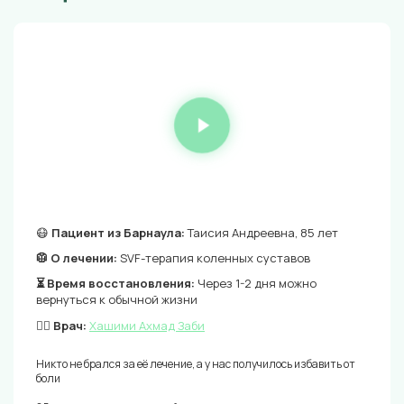
😷
Пациент из Барнаула:
Таисия Андреевна, 85 лет
🥼 О лечении:
SVF-терапия коленных суставов
⏳ Время восстановления:
Через 1-2 дня можно
вернуться к обычной жизни
👨‍⚕️ Врач:
Хашими Ахмад Заби
Никто не брался за её лечение, а у нас получилось избавить от
боли