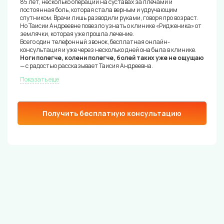
85 лет, несколько операций на суставах за плечами и
постоянная боль, которая стала верным и удручающим
спутником. Врачи лишь разводили руками, говоря про возраст.
Но Таисии Андреевне повезло узнать о клинике «Ридженика» от
землячки, которая уже прошла лечение.
Всего один телефонный звонок, бесплатная онлайн-
консультация и уже через несколько дней она была в клинике.
Ноги полегче, колени полегче, болей таких уже не ощущаю
— с радостью рассказывает Таисия Андреевна.
Показать еще
Получить бесплатную консультацию