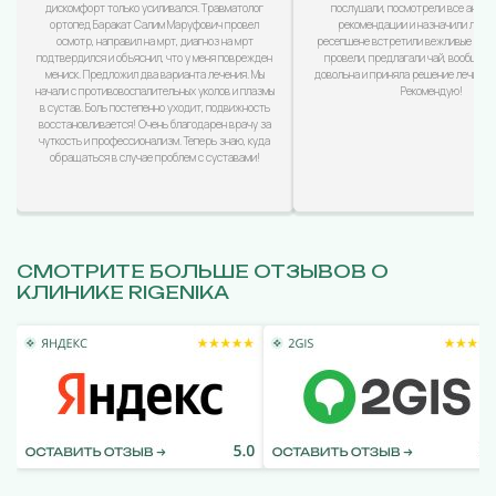
дискомфорт только усиливался. Травматолог
послушали, посмотрели все анализ
ортопед Баракат Салим Маруфович провел
рекомендации и назначили лечен
осмотр, направил на мрт, диагноз на мрт
ресепшене встретили вежливые дево
подтвердился и объяснил, что у меня поврежден
провели, предлагали чай, вообщем
мениск. Предложил два варианта лечения. Мы
довольна и приняла решение лечиться
начали с противовоспалительных уколов и плазмы
Рекомендую!
в сустав. Боль постепенно уходит, подвижность
восстановливается! Очень благодарен врачу за
чуткость и профессионализм. Теперь знаю, куда
обращаться в случае проблем с суставами!
СМОТРИТЕ БОЛЬШЕ ОТЗЫВОВ О
КЛИНИКЕ RIGENIKA