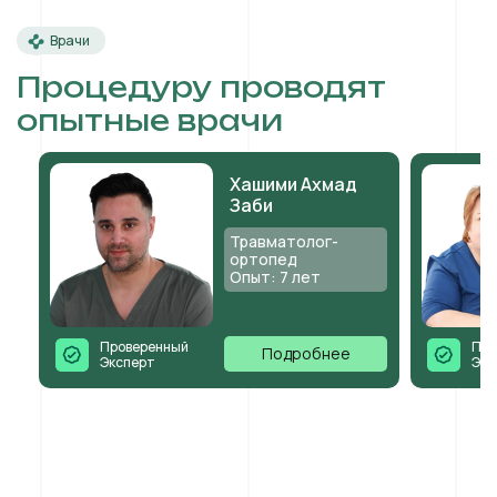
Врачи
Процедуру проводят
опытные врачи
Хашими Ахмад
Заби
Травматолог-
ортопед
Опыт: 7 лет
Проверенный
Про
Подробнее
Эксперт
Экс