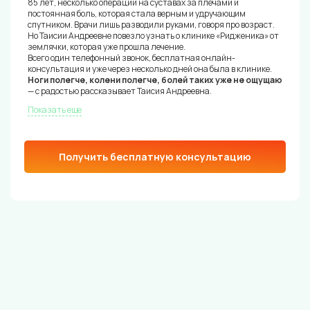
85 лет, несколько операций на суставах за плечами и
постоянная боль, которая стала верным и удручающим
спутником. Врачи лишь разводили руками, говоря про возраст.
Но Таисии Андреевне повезло узнать о клинике «Ридженика» от
землячки, которая уже прошла лечение.
Всего один телефонный звонок, бесплатная онлайн-
консультация и уже через несколько дней она была в клинике.
Ноги полегче, колени полегче, болей таких уже не ощущаю
— с радостью рассказывает Таисия Андреевна.
Показать еще
Получить бесплатную консультацию