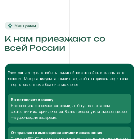
Медтуризм
К нам приезжают со
всей России
Расстояние не должно быть причиной, по которой вы откладываете
лечение. Мы организуем ваш визит так, чтобы вы приехали один раз
— подготовленными, без лишних хлопот.
Вы оставляете заявку
Наш специалист свяжется с вами, чтобы узнать о вашем
состоянии и истории лечения. Всё по телефону или в мессенджере
— в удобное для вас время.
Отправляете имеющиеся снимки и заключения
Снимки МРТ, КТ или рентгена, выписки — врач изучает их заранее