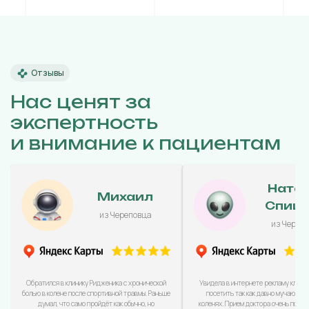
Отзывы
Нас ценят за
экспертность
и внимание к пациентам
Ната
Михаил
Спиц
из Череповца
из Череп
Обратился в клинику Ридженика с хронической
Увидела в интернете рекламу клини
болью в колене после спортивной травмы. Раньше
посетить так как давно мучаюсь с
думал, что само пройдёт как обычно, но
коленях. Прием доктора очень понра