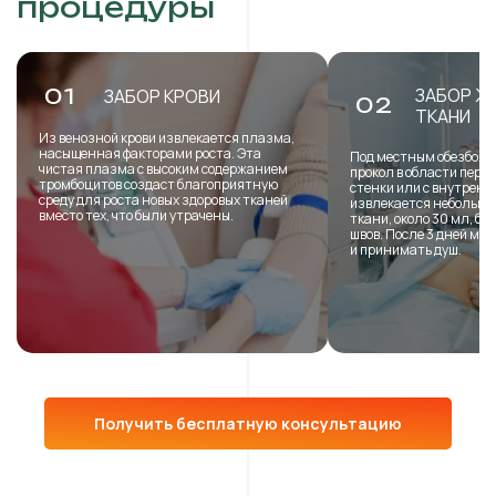
процедуры
ЗАБОР Ж
01
ЗАБОР КРОВИ
02
ТКАНИ
Из венозной крови извлекается плазма,
насыщенная факторами роста. Эта
Под местным обезболи
чистая плазма с высоким содержанием
прокол в области пере
тромбоцитов создаст благоприятную
стенки или с внутренн
среду для роста новых здоровых тканей
извлекается небольша
вместо тех, что были утрачены.
ткани, около 30 мл, б
швов. После 3 дней мо
и принимать душ.
Получить бесплатную консультацию