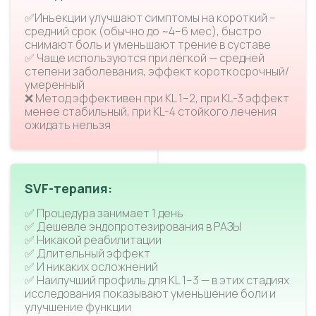
✅Инъекции улучшают симптомы на короткий –
средний срок (обычно до ~4–6 мес), быстро
снимают боль и уменьшают трение в суставе
✅ Чаще используются при лёгкой — средней
степени заболевания, эффект короткосрочный/
умеренный
❌ Метод эффективен при KL 1–2, при KL-3 эффект
менее стабильный, при KL-4 стойкого лечения
ожидать нельзя
SVF-терапия:
✅ Процедура занимает 1 день
✅ Дешевле эндопротезирования в РАЗЫ
✅ Никакой реабилитации
✅ Длительный эффект
✅ И никаких осложнений
✅ Наилучший профиль для KL 1–3 — в этих стадиях
исследования показывают уменьшение боли и
улучшение функции