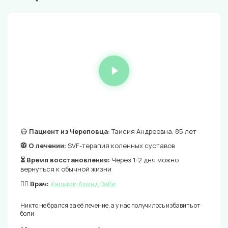
😷
Пациент из Череповца:
Таисия Андреевна, 85 лет
🥼 О лечении:
SVF-терапия коленных суставов
⏳ Время восстановления:
Через 1-2 дня можно
вернуться к обычной жизни
👨‍⚕️ Врач:
Хашими Ахмад Заби
Никто не брался за её лечение, а у нас получилось избавить от
боли