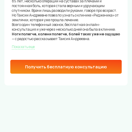
85 лет, несколько операций на суставах за плечами и
постоянная боль, которая стала верным и удручающим
спутником. Врачи лишь разводили руками, говоря про возраст.
Но Таисии Андреевне повезло узнать о клинике «Ридженика» от
землячки, которая уже прошла лечение.
Всего один телефонный звонок, бесплатная онлайн-
консультация и уже через несколько дней она была в клинике.
Ноги полегче, колени полегче, болей таких уже не ощущаю
— с радостью рассказывает Таисия Андреевна.
Показать еще
Получить бесплатную консультацию