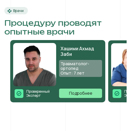
Врачи
Процедуру проводят
опытные врачи
Хашими Ахмад
Заби
Травматолог-
ортопед
Опыт: 7 лет
Проверенный
Про
Подробнее
Эксперт
Экс