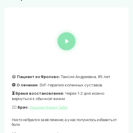
😷
Пациент из Фролово:
Таисия Андреевна, 85 лет
🥼 О лечении:
SVF-терапия коленных суставов
⏳ Время восстановления:
Через 1-2 дня можно
вернуться к обычной жизни
👨‍⚕️ Врач:
Хашими Ахмад Заби
Никто не брался за её лечение, а у нас получилось избавить от
боли