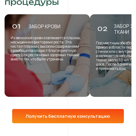
процедуры
ЗАБОР Ж
01
ЗАБОР КРОВИ
02
ТКАНИ
Из венозной крови извлекается плазма,
насыщенная факторами роста. Эта
Под местным обезболи
чистая плазма с высоким содержанием
прокол в области пере
тромбоцитов создаст благоприятную
стенки или с внутренн
среду для роста новых здоровых тканей
извлекается небольша
вместо тех, что были утрачены.
ткани, около 30 мл, б
швов. После 3 дней мо
и принимать душ.
Получить бесплатную консультацию