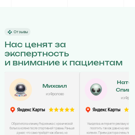
Отзывы
Нас ценят за
экспертность
и внимание к пациентам
Ната
Михаил
Спиц
из Фролово
из Фрол
Обратился в клинику Ридженика с хронической
Увидела в интернете рекламу клини
болью в колене после спортивной травмы. Раньше
посетить так как давно мучаюсь с
думал, что само пройдёт как обычно, но
коленях. Прием доктора очень понра