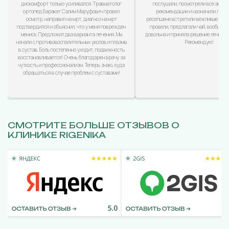
дискомфорт только усиливался. Травматолог
послушали, посмотрели все анализ
ортопед Баракат Салим Маруфович провел
рекомендации и назначили лечен
осмотр, направил на мрт, диагноз на мрт
ресепшене встретили вежливые дево
подтвердился и объяснил, что у меня поврежден
провели, предлагали чай, вообщем
мениск. Предложил два варианта лечения. Мы
довольна и приняла решение лечиться
начали с противовоспалительных уколов и плазмы
Рекомендую!
в сустав. Боль постепенно уходит, подвижность
восстановливается! Очень благодарен врачу за
чуткость и профессионализм. Теперь знаю, куда
обращаться в случае проблем с суставами!
СМОТРИТЕ БОЛЬШЕ ОТЗЫВОВ О
КЛИНИКЕ RIGENIKA