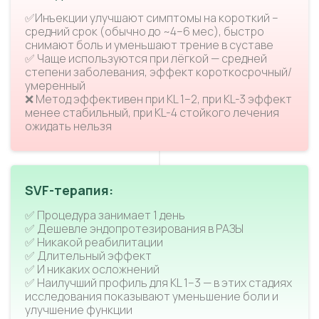
✅Инъекции улучшают симптомы на короткий –
средний срок (обычно до ~4–6 мес), быстро
снимают боль и уменьшают трение в суставе
✅ Чаще используются при лёгкой — средней
степени заболевания, эффект короткосрочный/
умеренный
❌ Метод эффективен при KL 1–2, при KL-3 эффект
менее стабильный, при KL-4 стойкого лечения
ожидать нельзя
SVF-терапия:
✅ Процедура занимает 1 день
✅ Дешевле эндопротезирования в РАЗЫ
✅ Никакой реабилитации
✅ Длительный эффект
✅ И никаких осложнений
✅ Наилучший профиль для KL 1–3 — в этих стадиях
исследования показывают уменьшение боли и
улучшение функции