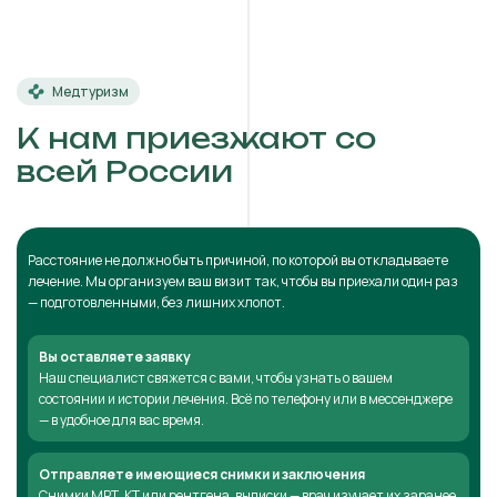
Медтуризм
К нам приезжают со
всей России
Расстояние не должно быть причиной, по которой вы откладываете
лечение. Мы организуем ваш визит так, чтобы вы приехали один раз
— подготовленными, без лишних хлопот.
Вы оставляете заявку
Наш специалист свяжется с вами, чтобы узнать о вашем
состоянии и истории лечения. Всё по телефону или в мессенджере
— в удобное для вас время.
Отправляете имеющиеся снимки и заключения
Снимки МРТ, КТ или рентгена, выписки — врач изучает их заранее