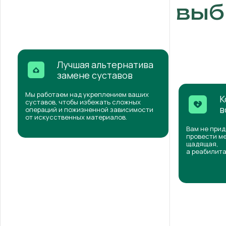
выб
Лучшая альтернатива
замене суставов
Мы работаем над укреплением ваших
К
суставов, чтобы избежать сложных
в
операций и пожизненной зависимости
от искусственных материалов.
Вам не прид
провести ме
щадящая,
а реабилита