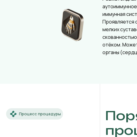
аутоиммунное
иммунная сист
Проявляется 
мелких сустав
скованностью 
отёком. Може
органы (сердце
Пор
Процесс процедуры
про