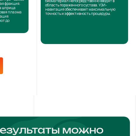
биоматериал непосредственно вводят в
ая фракция.
область пораженного сустава. УЗИ-
на шприца
навигация обеспечивает максимальную
товая плазма
точность и эффективность процедуры.
кация
ют до
результаты можно