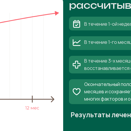
рассчитыв
В течение 1-ой неде
В течение 1-го мес
В течение 3-х месяц
восстанавливается 
Окончательный поло
месяцев и сохраняе
многих факторов и 
Результаты лече