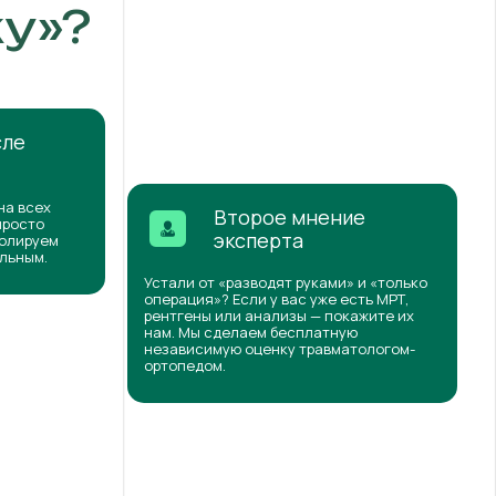
у»?
сле
на всех
Второе мнение
просто
эксперта
ролируем
ильным.
Устали от «разводят руками» и «только
операция»? Если у вас уже есть МРТ,
рентгены или анализы — покажите их
нам. Мы сделаем бесплатную
независимую оценку травматологом-
ортопедом.