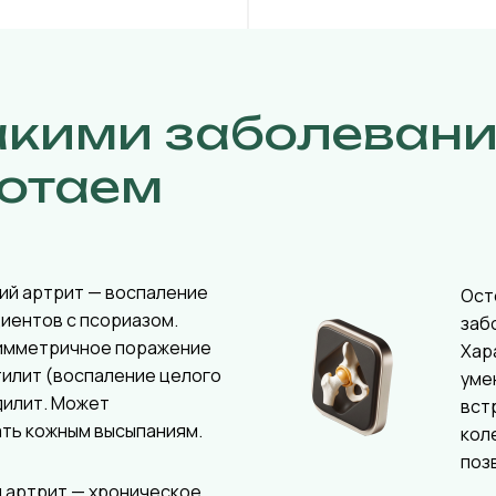
акими заболеван
отаем
ий артрит — воспаление
Ост
циентов с псориазом.
заб
имметричное поражение
Хар
тилит (воспаление целого
уме
дилит. Может
вст
ть кожным высыпаниям.
кол
поз
 артрит — хроническое