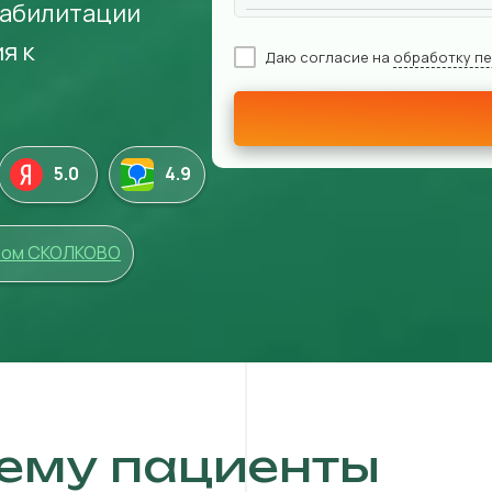
еабилитации
я к
Даю согласие на
обработку п
5.0
4
.9
том СКОЛКОВО
ему пациенты