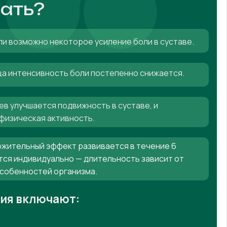
ать?
ли возможно некоторое усиление боли в суставе.
яца интенсивность боли постепенно снижается.
ев улучшается подвижность в суставе, и
физическая активность.
жительный эффект развивается в течение 6
тся индивидуально — длительность зависит от
особенностей организма.
ния включают: