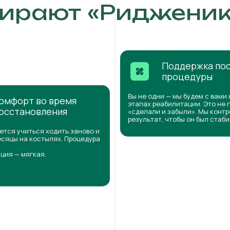
ирают «Ридженик
Поддержка по
процедуры
Вы не одни — мы будем с вами 
омфорт во время
этапах реабилитации. Это не 
осстановления
«сделали и забыли». Мы конт
результат, чтобы он был стаб
ется учиться ходить заново и
сяцы на костылях. Процедура
ция — мягкая.