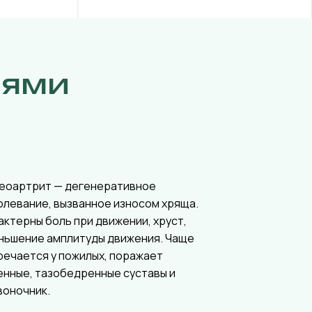
иями
еоартрит — дегенеративное
олевание, вызванное износом хряща.
актерны боль при движении, хруст,
ньшение амплитуды движения. Чаще
речается у пожилых, поражает
енные, тазобедренные суставы и
воночник.