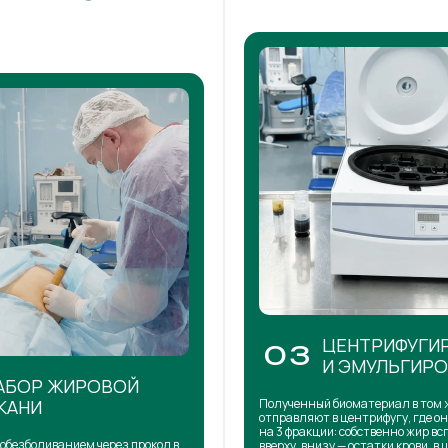
ЦЕНТРИФУГИ
03
И ЭМУЛЬГИР
АБОР ЖИРОВОЙ
КАНИ
Полученный биоматериал в том 
отправляют в центрифугу, где о
на 3 фракции: собственно жир в
обезболиванием через прокол в
вверху, внизу — остатки крови, в 