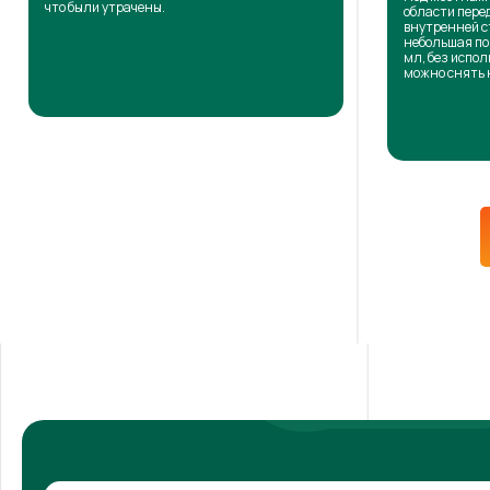
что были утрачены.
области пере
внутренней с
небольшая по
мл, без испол
можно снять 