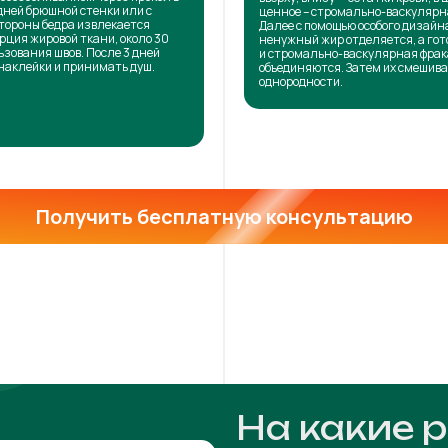
дней брюшной стенки или с
ценное – стромально-васкулярн
тороны бедра извлекается
Далее с помощью особого дизай
рция жировой ткани, около 30
ненужный жир отделяется, а го
ьзования швов. После 3 дней
и стромально-васкулярная фра
наклейки и принимать душ.
объединяются. Затем их смешива
однородности.
Получить бесплатную консультацию
На какие 