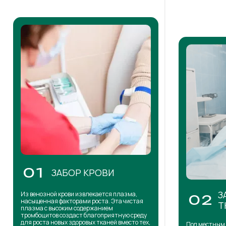
01
ЗАБОР КРОВИ
З
Из венозной крови извлекается плазма,
02
насыщенная факторами роста. Эта чистая
Т
плазма с высоким содержанием
тромбоцитов создаст благоприятную среду
для роста новых здоровых тканей вместо тех,
Под местным 