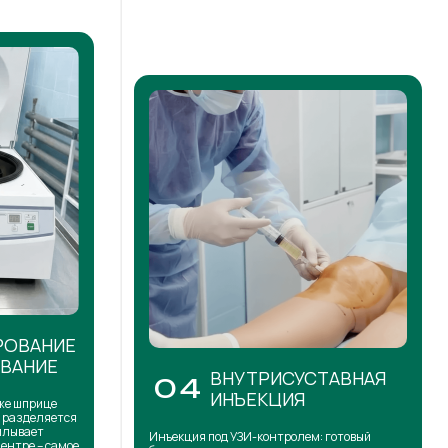
РОВАНИЕ
ОВАНИЕ
ВНУТРИСУСТАВНАЯ
04
ИНЪЕКЦИЯ
же шприце
н разделяется
сплывает
Инъекция под УЗИ-контролем: готовый
центре – самое