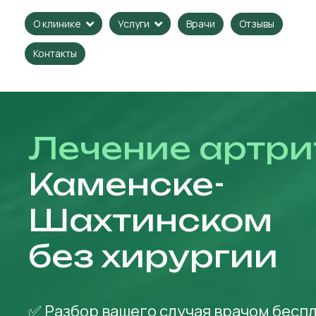
Врачи
Отзывы
О клинике
Услуги
Контакты
Лечение артри
Каменске-
Шахтинском
без хирургии
✅ Разбор вашего случая врачом бесп