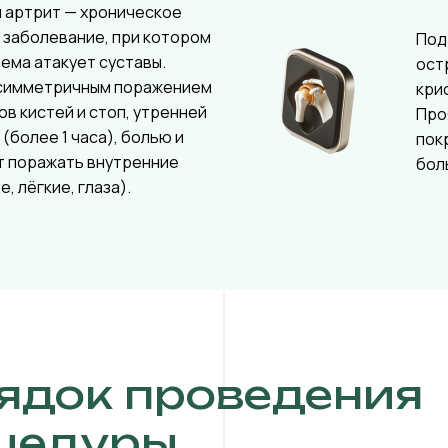
 артрит — хроническое
 заболевание, при котором
Под
ема атакует суставы.
ост
симметричным поражением
кри
ов кистей и стоп, утренней
Про
(более 1 часа), болью и
пок
т поражать внутренние
бол
, лёгкие, глаза).
ядок проведения
цедуры