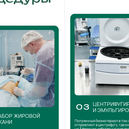
ЦЕНТРИФУГИ
03
И ЭМУЛЬГИР
АБОР ЖИРОВОЙ
КАНИ
Полученный биоматериал в том 
отправляют в центрифугу, где о
на 3 фракции: собственно жир в