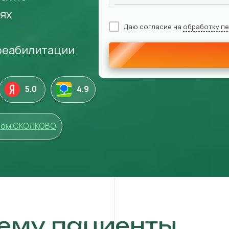
иях
Даю согласие на
обработку п
 реабилитации
5.0
4
.9
том СКОЛКОВО
ему пациенты