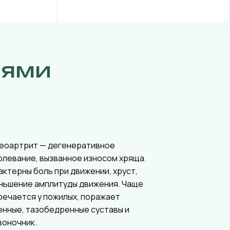
иями
еоартрит — дегенеративное
олевание, вызванное износом хряща.
актерны боль при движении, хруст,
ньшение амплитуды движения. Чаще
речается у пожилых, поражает
енные, тазобедренные суставы и
воночник.