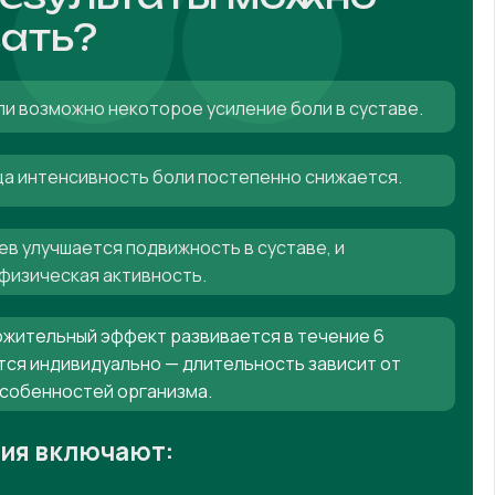
ать?
ли возможно некоторое усиление боли в суставе.
яца интенсивность боли постепенно снижается.
ев улучшается подвижность в суставе, и
физическая активность.
жительный эффект развивается в течение 6
тся индивидуально — длительность зависит от
особенностей организма.
ния включают: