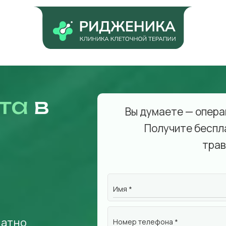
та
в
Вы думаете — опера
Получите беспл
трав
Имя *
латно
Номер телефона *