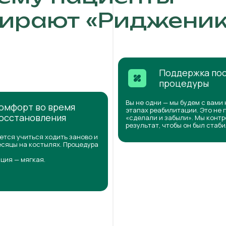
ирают «Ридженик
Поддержка по
процедуры
Вы не одни — мы будем с вами 
омфорт во время
этапах реабилитации. Это не 
осстановления
«сделали и забыли». Мы конт
результат, чтобы он был стаб
ется учиться ходить заново и
сяцы на костылях. Процедура
ция — мягкая.