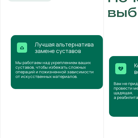
выб
Лучшая альтернатива
замене суставов
Мы работаем над укреплением ваших
К
суставов, чтобы избежать сложных
в
операций и пожизненной зависимости
от искусственных материалов.
Вам не прид
провести ме
щадящая,
а реабилита