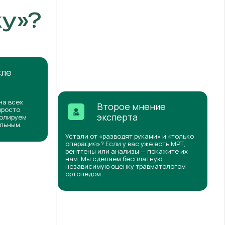
у»?
сле
на всех
Второе мнение
просто
эксперта
ролируем
ильным.
Устали от «разводят руками» и «только
операция»? Если у вас уже есть МРТ,
рентгены или анализы — покажите их
нам. Мы сделаем бесплатную
независимую оценку травматологом-
ортопедом.