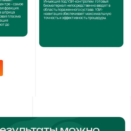
Инъекция под УЗИ-контролем: готовый
центре – самое
биоматериал непосредственно вводят в
ая фракция.
область пораженного сустава. УЗИ-
на шприца
навигация обеспечивает максимальную
товая плазма
точность и эффективность процедуры.
кация
ют до
результаты можно