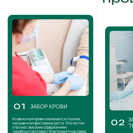
01
ЗАБОР КРОВИ
З
Из венозной крови извлекается плазма,
02
насыщенная факторами роста. Эта чистая
Т
плазма с высоким содержанием
тромбоцитов создаст благоприятную среду