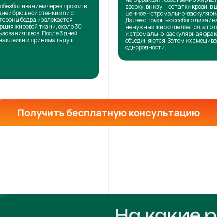
обезболиванием через прокол в
вверху, внизу — остатки крови, в 
дней брюшной стенки или с
ценное – стромально-васкулярн
тороны бедра извлекается
Далее с помощью особого дизай
рция жировой ткани, около 30
ненужный жир отделяется, а го
ьзования швов. После 3 дней
и стромально-васкулярная фра
наклейки и принимать душ.
объединяются. Затем их смешива
однородности.
Получить бесплатную консультацию
На какие 