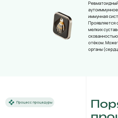
Ревматоидный
аутоиммунное
иммунная сист
Проявляется 
мелких сустав
скованностью 
отёком. Може
органы (сердце
Пор
Процесс процедуры
про