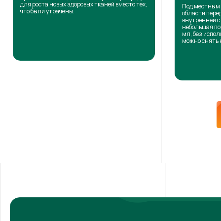
для роста новых здоровых тканей вместо тех,
Под местным 
что были утрачены.
области пере
внутренней с
небольшая по
мл, без испол
можно снять 