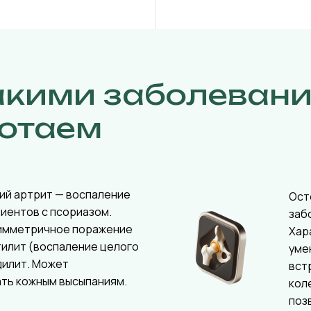
акими заболеван
отаем
ий артрит — воспаление
Ост
циентов с псориазом.
заб
имметричное поражение
Хар
тилит (воспаление целого
уме
дилит. Может
вст
ть кожным высыпаниям.
кол
поз