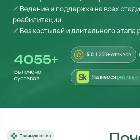
✅ Ведение и поддержка на всех стад
реабилитации
✅ Без костылей и длительного этапа
5.0
| 200+ отзывов
4055
+
Вылечено
Являемся
резиден
суставов
Поч
Преимущества