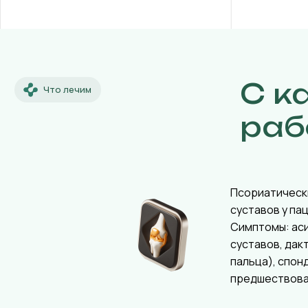
С к
Что лечим
раб
Псориатическ
суставов у па
Симптомы: ас
суставов, дак
пальца), спон
предшествова