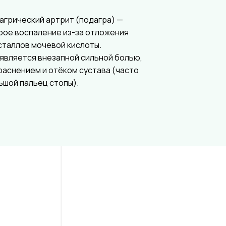
агрический артрит (подагра) —
рое воспаление из-за отложения
сталлов мочевой кислоты.
является внезапной сильной болью,
раснением и отёком сустава (часто
ьшой пальец стопы).