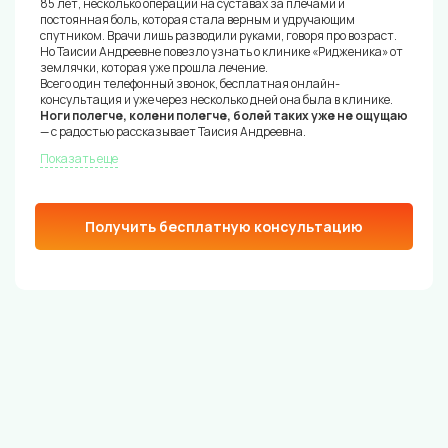
85 лет, несколько операций на суставах за плечами и
постоянная боль, которая стала верным и удручающим
спутником. Врачи лишь разводили руками, говоря про возраст.
Но Таисии Андреевне повезло узнать о клинике «Ридженика» от
землячки, которая уже прошла лечение.
Всего один телефонный звонок, бесплатная онлайн-
консультация и уже через несколько дней она была в клинике.
Ноги полегче, колени полегче, болей таких уже не ощущаю
— с радостью рассказывает Таисия Андреевна.
Показать еще
Получить бесплатную консультацию