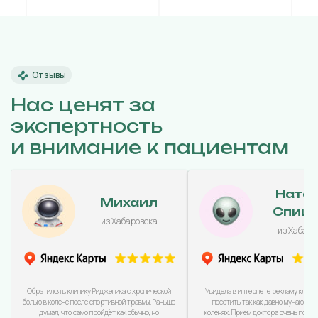
Отзывы
Нас ценят за
экспертность
и внимание к пациентам
Ната
Михаил
Спиц
из Хабаровска
из Хабаро
Обратился в клинику Ридженика с хронической
Увидела в интернете рекламу клини
болью в колене после спортивной травмы. Раньше
посетить так как давно мучаюсь с
думал, что само пройдёт как обычно, но
коленях. Прием доктора очень понра