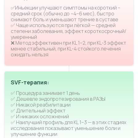
✅Инъекции улучшают симптомы на короткий –
средний срок (обычно до ~4–6 мес), быстро
снимают боль и уменьшают трение в суставе
✅ Чаще используются при лёгкой — средней
степени заболевания, эффект короткосрочный/
умеренный
❌ Метод эффективен при KL 1–2, при KL-3 эффект
менее стабильный, при KL-4 стойкого лечения
ожидать нельзя
SVF-терапия:
✅ Процедура занимает 1 день
✅ Дешевле эндопротезирования в РАЗЫ
✅ Никакой реабилитации
✅ Длительный эффект
✅ И никаких осложнений
✅ Наилучший профиль для KL 1–3 — в этих стадиях
исследования показывают уменьшение боли и
улучшение функции