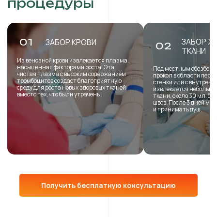
процедуры
ЗАБОР Ж
01
ЗАБОР КРОВИ
02
ТКАНИ
Из венозной крови извлекается плазма,
насыщенная факторами роста. Эта
Под местным обезболи
чистая плазма с высоким содержанием
прокол в области пере
тромбоцитов создаст благоприятную
стенки или с внутренн
среду для роста новых здоровых тканей
извлекается небольша
вместо тех, что были утрачены.
ткани, около 30 мл, б
швов. После 3 дней мо
и принимать душ.
Получить бесплатную консультацию