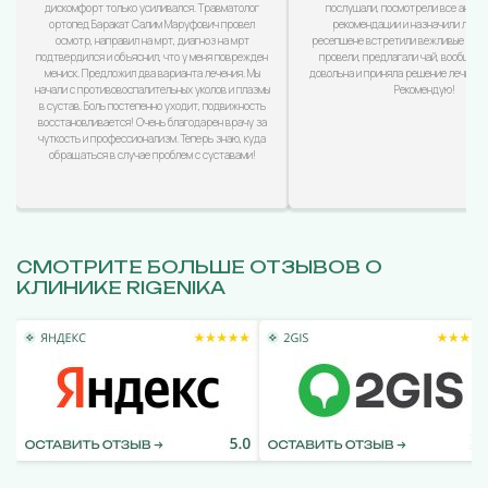
дискомфорт только усиливался. Травматолог
послушали, посмотрели все анализ
ортопед Баракат Салим Маруфович провел
рекомендации и назначили лечен
осмотр, направил на мрт, диагноз на мрт
ресепшене встретили вежливые дево
подтвердился и объяснил, что у меня поврежден
провели, предлагали чай, вообщем
мениск. Предложил два варианта лечения. Мы
довольна и приняла решение лечиться
начали с противовоспалительных уколов и плазмы
Рекомендую!
в сустав. Боль постепенно уходит, подвижность
восстановливается! Очень благодарен врачу за
чуткость и профессионализм. Теперь знаю, куда
обращаться в случае проблем с суставами!
СМОТРИТЕ БОЛЬШЕ ОТЗЫВОВ О
КЛИНИКЕ RIGENIKA