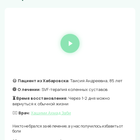
😷
Пациент из Хабаровска:
Таисия Андреевна, 85 лет
🥼 О лечении:
SVF-терапия коленных суставов
⏳ Время восстановления:
Через 1-2 дня можно
вернуться к обычной жизни
👨‍⚕️ Врач:
Хашими Ахмад Заби
Никто не брался за её лечение, а у нас получилось избавить от
боли