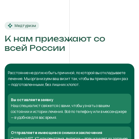
Медтуризм
К нам приезжают со
всей России
Расстояние не должно быть причиной, по которой вы откладываете
лечение. Мы организуем ваш визит так, чтобы вы приехали один раз
— подготовленными, без лишних хлопот.
Вы оставляете заявку
Наш специалист свяжется с вами, чтобы узнать о вашем
состоянии и истории лечения. Всё по телефону или в мессенджере
— в удобное для вас время.
Отправляете имеющиеся снимки и заключения
Снимки МРТ, КТ или рентгена, выписки — врач изучает их заранее