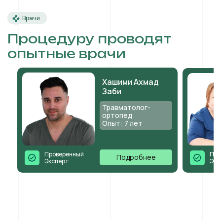
Врачи
Процедуру проводят
опытные врачи
Хашими Ахмад
Заби
Травматолог-
ортопед
Опыт: 7 лет
Проверенный
Про
Подробнее
Эксперт
Экс