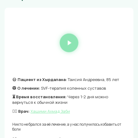
😷
Пациент из Хырдалана:
Таисия Андреевна, 85 лет
🥼 О лечении:
SVF-терапия коленных суставов
⏳ Время восстановления:
Через 1-2 дня можно
вернуться к обычной жизни
👨‍⚕️ Врач:
Хашими Ахмад Заби
Никто не брался за её лечение, а у нас получилось избавить от
боли