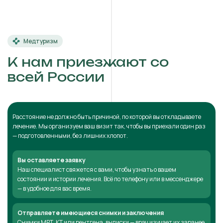
Медтуризм
К нам приезжают со
всей России
Расстояние не должно быть причиной, по которой вы откладываете
лечение. Мы организуем ваш визит так, чтобы вы приехали один раз
— подготовленными, без лишних хлопот.
Вы оставляете заявку
Наш специалист свяжется с вами, чтобы узнать о вашем
состоянии и истории лечения. Всё по телефону или в мессенджере
— в удобное для вас время.
Отправляете имеющиеся снимки и заключения
Снимки МРТ, КТ или рентгена, выписки — врач изучает их заранее