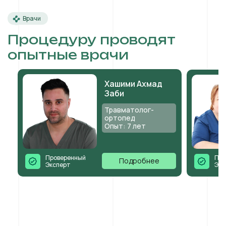
Врачи
Процедуру проводят
опытные врачи
Хашими Ахмад
Заби
Травматолог-
ортопед
Опыт: 7 лет
Проверенный
Про
Подробнее
Эксперт
Экс