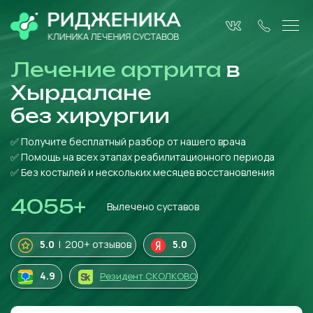
Лечение артрита
в
Хырдалане
без
хирургии
✅ Получите бесплатный разбор от нашего врача
✅ Помощь на всех этапах реабилитационного периода
✅ Без костылей и нескольких месяцев восстановления
4055
+
Вылечено суставов
5.0
| 200+ отзывов
5.0
4
.9
Резидент СКОЛКОВО