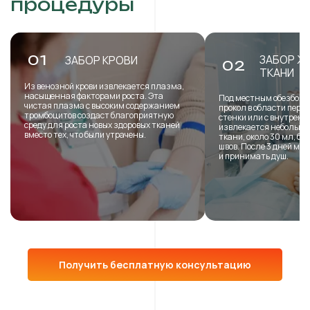
процедуры
ЗАБОР Ж
01
ЗАБОР КРОВИ
02
ТКАНИ
Из венозной крови извлекается плазма,
насыщенная факторами роста. Эта
Под местным обезболи
чистая плазма с высоким содержанием
прокол в области пере
тромбоцитов создаст благоприятную
стенки или с внутренн
среду для роста новых здоровых тканей
извлекается небольша
вместо тех, что были утрачены.
ткани, около 30 мл, б
швов. После 3 дней мо
и принимать душ.
Получить бесплатную консультацию