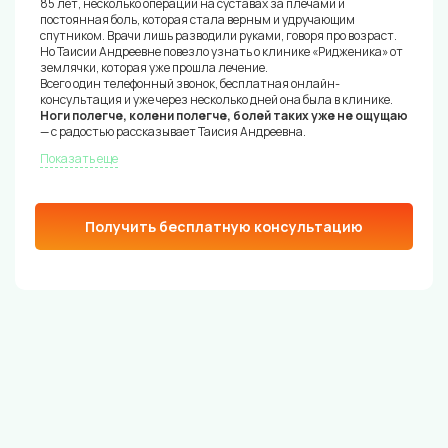
85 лет, несколько операций на суставах за плечами и
постоянная боль, которая стала верным и удручающим
спутником. Врачи лишь разводили руками, говоря про возраст.
Но Таисии Андреевне повезло узнать о клинике «Ридженика» от
землячки, которая уже прошла лечение.
Всего один телефонный звонок, бесплатная онлайн-
консультация и уже через несколько дней она была в клинике.
Ноги полегче, колени полегче, болей таких уже не ощущаю
— с радостью рассказывает Таисия Андреевна.
Показать еще
Получить бесплатную консультацию