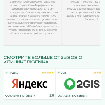
дискомфорт только усиливался. Травматолог
послушали, посмотрели все анализ
ортопед Баракат Салим Маруфович провел
рекомендации и назначили лечен
осмотр, направил на мрт, диагноз на мрт
ресепшене встретили вежливые дево
подтвердился и объяснил, что у меня поврежден
провели, предлагали чай, вообщем
мениск. Предложил два варианта лечения. Мы
довольна и приняла решение лечиться
начали с противовоспалительных уколов и плазмы
Рекомендую!
в сустав. Боль постепенно уходит, подвижность
восстановливается! Очень благодарен врачу за
чуткость и профессионализм. Теперь знаю, куда
обращаться в случае проблем с суставами!
СМОТРИТЕ БОЛЬШЕ ОТЗЫВОВ О
КЛИНИКЕ RIGENIKA