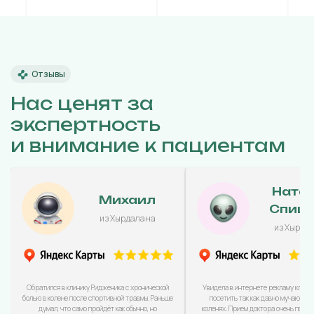
Отзывы
Нас ценят за
экспертность
и внимание к пациентам
Ната
Михаил
Спиц
из Хырдалана
из Хырда
Обратился в клинику Ридженика с хронической
Увидела в интернете рекламу клини
болью в колене после спортивной травмы. Раньше
посетить так как давно мучаюсь с
думал, что само пройдёт как обычно, но
коленях. Прием доктора очень понра