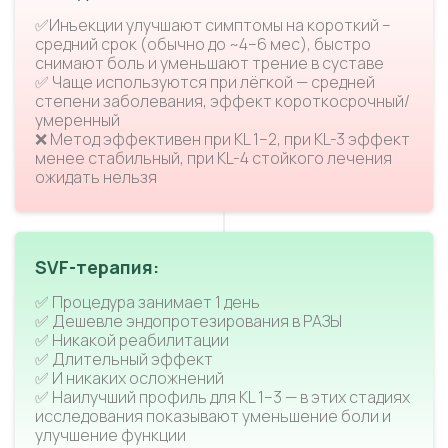
✅Инъекции улучшают симптомы на короткий –
средний срок (обычно до ~4–6 мес), быстро
снимают боль и уменьшают трение в суставе
✅ Чаще используются при лёгкой — средней
степени заболевания, эффект короткосрочный/
умеренный
❌ Метод эффективен при KL 1–2, при KL-3 эффект
менее стабильный, при KL-4 стойкого лечения
ожидать нельзя
SVF-терапия:
✅ Процедура занимает 1 день
✅ Дешевле эндопротезирования в РАЗЫ
✅ Никакой реабилитации
✅ Длительный эффект
✅ И никаких осложнений
✅ Наилучший профиль для KL 1–3 — в этих стадиях
исследования показывают уменьшение боли и
улучшение функции