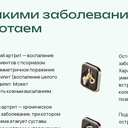
акими заболеван
отаем
ий артрит — воспаление
Ост
циентов с псориазом.
заб
имметричное поражение
Хар
тилит (воспаление целого
уме
дилит. Может
вст
ть кожным высыпаниям.
кол
поз
 артрит — хроническое
 заболевание, при котором
Под
ема атакует суставы.
ост