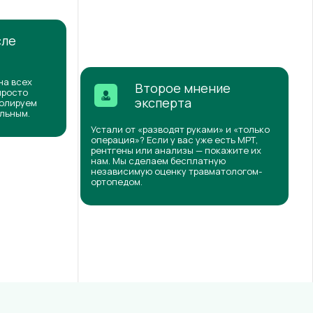
сле
на всех
Второе мнение
просто
эксперта
ролируем
ильным.
Устали от «разводят руками» и «только
операция»? Если у вас уже есть МРТ,
рентгены или анализы — покажите их
нам. Мы сделаем бесплатную
независимую оценку травматологом-
ортопедом.