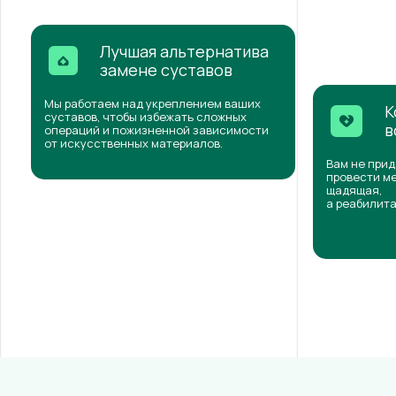
Лучшая альтернатива
замене суставов
Мы работаем над укреплением ваших
К
суставов, чтобы избежать сложных
в
операций и пожизненной зависимости
от искусственных материалов.
Вам не прид
провести ме
щадящая,
а реабилита