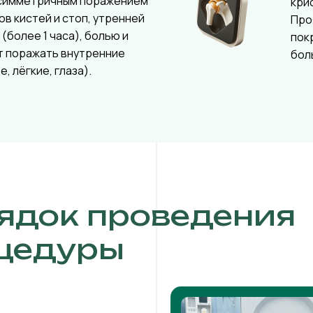
симметричным поражением
кри
ов кистей и стоп, утренней
Про
(более 1 часа), болью и
пок
т поражать внутренние
бол
, лёгкие, глаза).
ядок проведения
цедуры