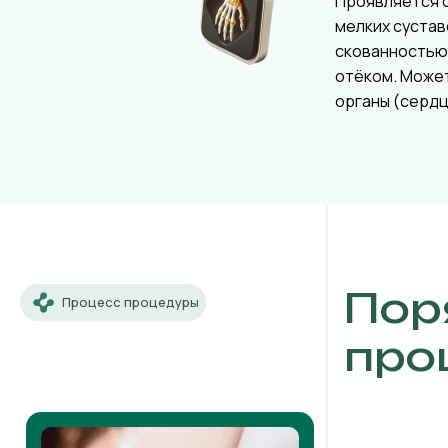
Проявляется 
мелких сустав
скованностью 
отёком. Може
органы (сердце
Пор
Процесс процедуры
про