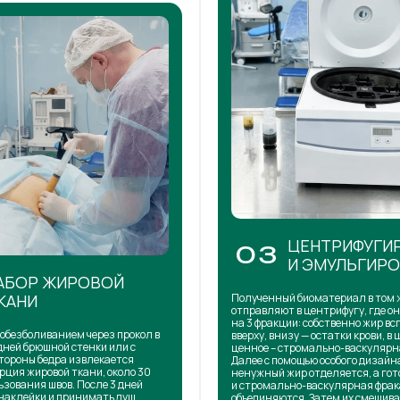
ЦЕНТРИФУГИ
03
И ЭМУЛЬГИР
АБОР ЖИРОВОЙ
КАНИ
Полученный биоматериал в том 
отправляют в центрифугу, где о
на 3 фракции: собственно жир в
обезболиванием через прокол в
вверху, внизу — остатки крови, в 
дней брюшной стенки или с
ценное – стромально-васкулярн
тороны бедра извлекается
Далее с помощью особого дизай
рция жировой ткани, около 30
ненужный жир отделяется, а го
ьзования швов. После 3 дней
и стромально-васкулярная фра
наклейки и принимать душ.
объединяются. Затем их смешива