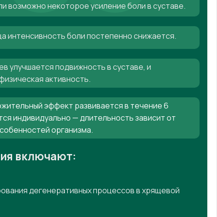
ли возможно некоторое усиление боли в суставе.
яца интенсивность боли постепенно снижается.
ев улучшается подвижность в суставе, и
физическая активность.
жительный эффект развивается в течение 6
тся индивидуально — длительность зависит от
особенностей организма.
ния включают:
ования дегенеративных процессов в хрящевой