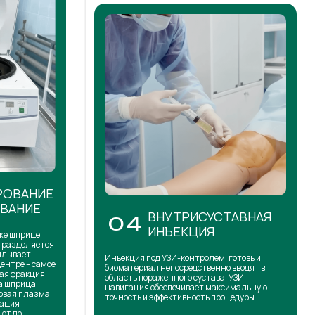
РОВАНИЕ
ОВАНИЕ
ВНУТРИСУСТАВНАЯ
04
ИНЪЕКЦИЯ
же шприце
н разделяется
сплывает
Инъекция под УЗИ-контролем: готовый
центре – самое
биоматериал непосредственно вводят в
ая фракция.
область пораженного сустава. УЗИ-
на шприца
навигация обеспечивает максимальную
товая плазма
точность и эффективность процедуры.
кация
ют до