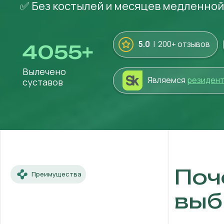
✅ Без костылей и месяцев медленно
5.0
| 200+ отзывов
4055
+
Вылечено
Являемся
резиден
суставов
Поч
Преимущества
выб