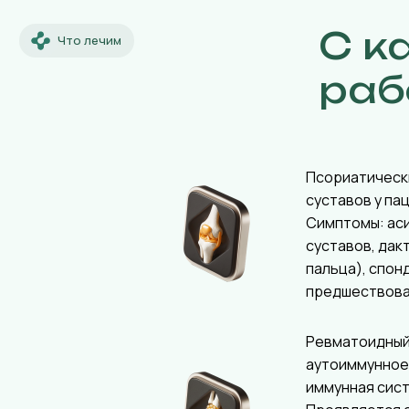
С к
Что лечим
раб
Псориатическ
суставов у па
Симптомы: ас
суставов, дак
пальца), спон
предшествова
Ревматоидный
аутоиммунное
иммунная сист