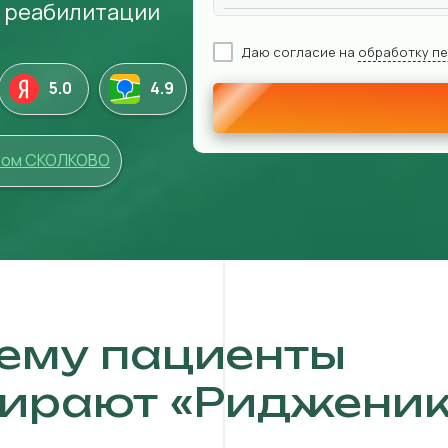
й реабилитации
Даю согласие на
обработку п
5.0
4
.9
том СКОЛКОВО
ему пациенты
ирают «Ридженик