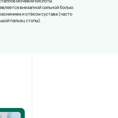
сталлов мочевой кислоты.
является внезапной сильной болью,
раснением и отёком сустава (часто
ьшой пальец стопы).