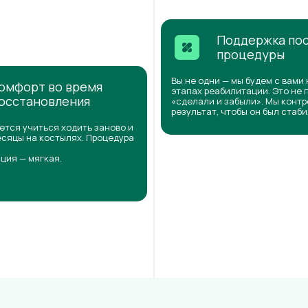
Поддержка по
процедуры
Вы не одни — мы будем с вами 
омфорт во время
этапах реабилитации. Это не 
осстановления
«сделали и забыли». Мы конт
результат, чтобы он был стаб
ется учиться ходить заново и
сяцы на костылях. Процедура
ция — мягкая.