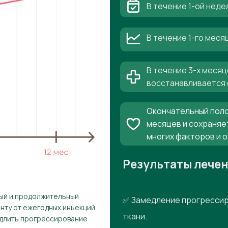
В течение 1-ой неде
В течение 1-го мес
В течение 3-х месяц
восстанавливается 
Окончательный поло
месяцев и сохраняе
многих факторов и 
Результаты лече
рый и продолжительный
✅ Замедление прогрессир
енту от ежегодных инъекций
ткани.
едлить прогрессирование