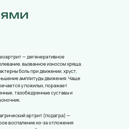
иями
еоартрит — дегенеративное
олевание, вызванное износом хряща.
актерны боль при движении, хруст,
ньшение амплитуды движения. Чаще
речается у пожилых, поражает
енные, тазобедренные суставы и
воночник.
агрический артрит (подагра) —
рое воспаление из-за отложения