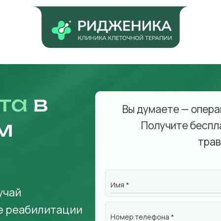
та
в
Вы думаете — опера
м
Получите беспл
трав
Имя *
учай
е реабилитации
Номер телефона *