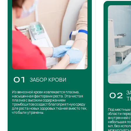
01
ЗАБОР КРОВИ
З
Из венозной крови извлекается плазма,
02
насыщенная факторами роста. Эта чистая
Т
плазма с высоким содержанием
тромбоцитов создаст благоприятную среду
для роста новых здоровых тканей вместо тех,
Под местным 
что были утрачены.
области пере
внутренней с
небольшая по
мл, без испол
можно снять 