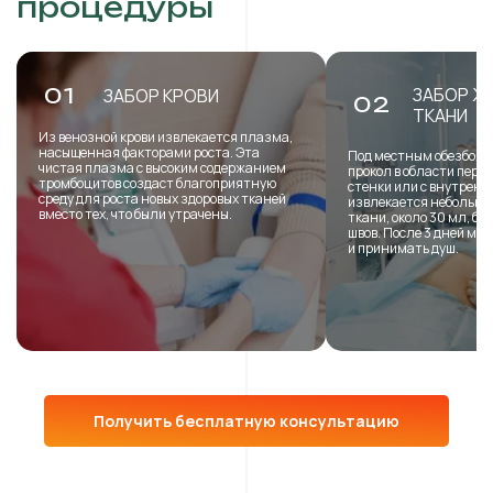
процедуры
ЗАБОР Ж
01
ЗАБОР КРОВИ
02
ТКАНИ
Из венозной крови извлекается плазма,
насыщенная факторами роста. Эта
Под местным обезболи
чистая плазма с высоким содержанием
прокол в области пере
тромбоцитов создаст благоприятную
стенки или с внутренн
среду для роста новых здоровых тканей
извлекается небольша
вместо тех, что были утрачены.
ткани, около 30 мл, б
швов. После 3 дней мо
и принимать душ.
Получить бесплатную консультацию