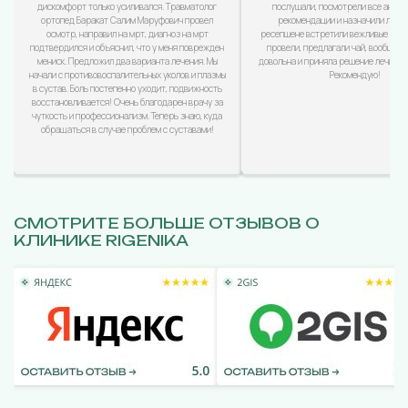
дискомфорт только усиливался. Травматолог
послушали, посмотрели все анализ
ортопед Баракат Салим Маруфович провел
рекомендации и назначили лечен
осмотр, направил на мрт, диагноз на мрт
ресепшене встретили вежливые дево
подтвердился и объяснил, что у меня поврежден
провели, предлагали чай, вообщем
мениск. Предложил два варианта лечения. Мы
довольна и приняла решение лечиться
начали с противовоспалительных уколов и плазмы
Рекомендую!
в сустав. Боль постепенно уходит, подвижность
восстановливается! Очень благодарен врачу за
чуткость и профессионализм. Теперь знаю, куда
обращаться в случае проблем с суставами!
СМОТРИТЕ БОЛЬШЕ ОТЗЫВОВ О
КЛИНИКЕ RIGENIKA