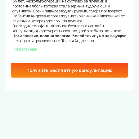
85 лет, несколько операций на суставах за плечами и
постоянная боль, которая стала верным и удручающим
спутником. Врачи лишь разводили руками, говоря про возраст.
Но Таисии Андреевне повезло узнать о клинике «Ридженика» от
землячки, которая уже прошла лечение.
Всего один телефонный звонок, бесплатная онлайн-
консультация и уже через несколько дней она была в клинике.
Ноги полегче, колени полегче, болей таких уже не ощущаю
— с радостью рассказывает Таисия Андреевна.
Показать еще
Получить бесплатную консультацию