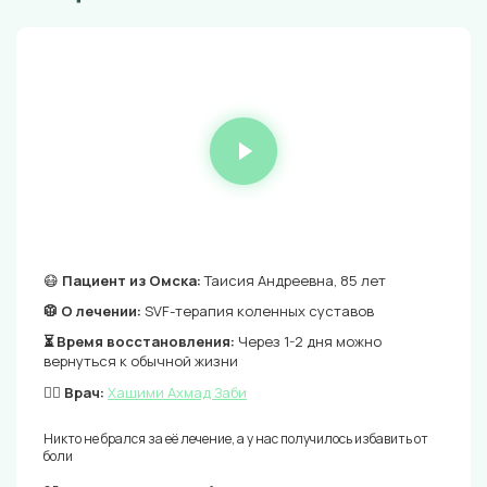
😷
Пациент из Омска:
Таисия Андреевна, 85 лет
🥼 О лечении:
SVF-терапия коленных суставов
⏳ Время восстановления:
Через 1-2 дня можно
вернуться к обычной жизни
👨‍⚕️ Врач:
Хашими Ахмад Заби
Никто не брался за её лечение, а у нас получилось избавить от
боли