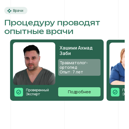
Врачи
Процедуру проводят
опытные врачи
Хашими Ахмад
Заби
Травматолог-
ортопед
Опыт: 7 лет
Проверенный
Про
Подробнее
Эксперт
Экс