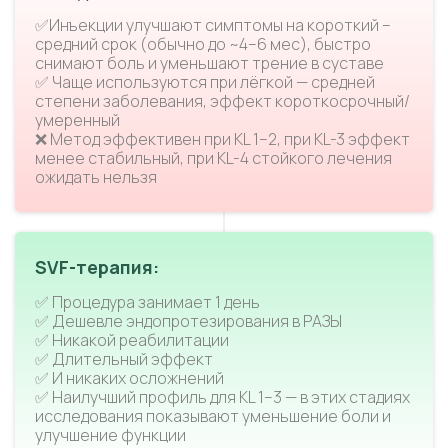
✅Инъекции улучшают симптомы на короткий –
средний срок (обычно до ~4–6 мес), быстро
снимают боль и уменьшают трение в суставе
✅ Чаще используются при лёгкой — средней
степени заболевания, эффект короткосрочный/
умеренный
❌ Метод эффективен при KL 1–2, при KL-3 эффект
менее стабильный, при KL-4 стойкого лечения
ожидать нельзя
SVF-терапия:
✅ Процедура занимает 1 день
✅ Дешевле эндопротезирования в РАЗЫ
✅ Никакой реабилитации
✅ Длительный эффект
✅ И никаких осложнений
✅ Наилучший профиль для KL 1–3 — в этих стадиях
исследования показывают уменьшение боли и
улучшение функции