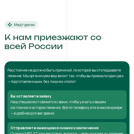
Медтуризм
К нам приезжают со
всей России
Расстояние не должно быть причиной, по которой вы откладываете
лечение. Мы организуем ваш визит так, чтобы вы приехали один раз
— подготовленными, без лишних хлопот.
Вы оставляете заявку
Наш специалист свяжется с вами, чтобы узнать о вашем
состоянии и истории лечения. Всё по телефону или в мессенджере
— в удобное для вас время.
Отправляете имеющиеся снимки и заключения
Снимки МРТ, КТ или рентгена, выписки — врач изучает их заранее