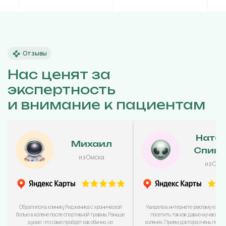
Отзывы
Нас ценят за
экспертность
и внимание к пациентам
Ната
Михаил
Спиц
из Омска
из Омс
Обратился в клинику Ридженика с хронической
Увидела в интернете рекламу клини
болью в колене после спортивной травмы. Раньше
посетить так как давно мучаюсь с
думал, что само пройдёт как обычно, но
коленях. Прием доктора очень понра