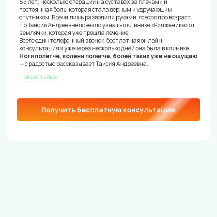
85 лет, несколько операций на суставах за плечами и
постоянная боль, которая стала верным и удручающим
спутником. Врачи лишь разводили руками, говоря про возраст.
Но Таисии Андреевне повезло узнать о клинике «Ридженика» от
землячки, которая уже прошла лечение.
Всего один телефонный звонок, бесплатная онлайн-
консультация и уже через несколько дней она была в клинике.
Ноги полегче, колени полегче, болей таких уже не ощущаю
— с радостью рассказывает Таисия Андреевна.
Показать еще
Получить бесплатную консультацию