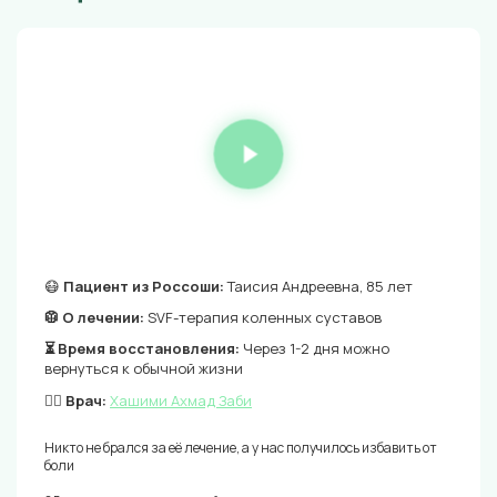
😷
Пациент из Россоши:
Таисия Андреевна, 85 лет
🥼 О лечении:
SVF-терапия коленных суставов
⏳ Время восстановления:
Через 1-2 дня можно
вернуться к обычной жизни
👨‍⚕️ Врач:
Хашими Ахмад Заби
Никто не брался за её лечение, а у нас получилось избавить от
боли