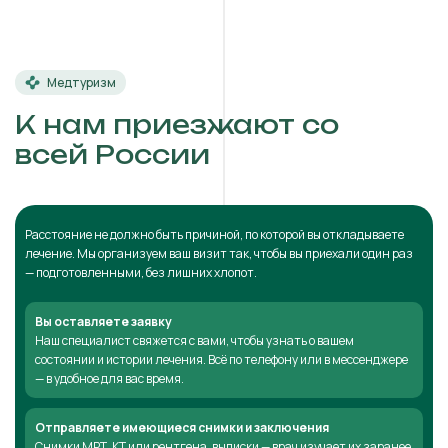
Медтуризм
К нам приезжают со
всей России
Расстояние не должно быть причиной, по которой вы откладываете
лечение. Мы организуем ваш визит так, чтобы вы приехали один раз
— подготовленными, без лишних хлопот.
Вы оставляете заявку
Наш специалист свяжется с вами, чтобы узнать о вашем
состоянии и истории лечения. Всё по телефону или в мессенджере
— в удобное для вас время.
Отправляете имеющиеся снимки и заключения
Снимки МРТ, КТ или рентгена, выписки — врач изучает их заранее