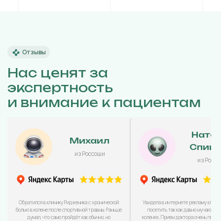
Отзывы
Нас ценят за
экспертность
и внимание к пациентам
Ната
Михаил
Спиц
из Россоши
из Росс
Обратился в клинику Ридженика с хронической
Увидела в интернете рекламу клини
болью в колене после спортивной травмы. Раньше
посетить так как давно мучаюсь с
думал, что само пройдёт как обычно, но
коленях. Прием доктора очень понра