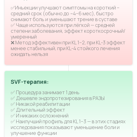
✅Инъекции улучшают симптомы на короткий –
средний срок (обычно до ~4–6 мес), быстро
снимают боль и уменьшают трение в суставе
✅ Чаще используются при лёгкой — средней
степени заболевания, эффект короткосрочный/
умеренный
❌ Метод эффективен при KL 1–2, при KL-3 эффект
менее стабильный, при KL-4 стойкого лечения
ожидать нельзя
SVF-терапия:
✅ Процедура занимает 1 день
✅ Дешевле эндопротезирования в РАЗЫ
✅ Никакой реабилитации
✅ Длительный эффект
✅ И никаких осложнений
✅ Наилучший профиль для KL 1–3 — в этих стадиях
исследования показывают уменьшение боли и
улучшение функции