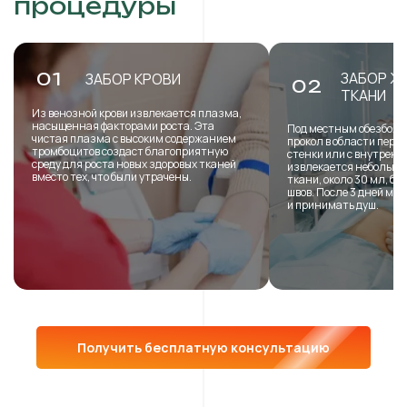
процедуры
ЗАБОР Ж
01
ЗАБОР КРОВИ
02
ТКАНИ
Из венозной крови извлекается плазма,
насыщенная факторами роста. Эта
Под местным обезболи
чистая плазма с высоким содержанием
прокол в области пере
тромбоцитов создаст благоприятную
стенки или с внутренн
среду для роста новых здоровых тканей
извлекается небольша
вместо тех, что были утрачены.
ткани, около 30 мл, б
швов. После 3 дней мо
и принимать душ.
Получить бесплатную консультацию