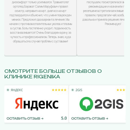
дискомфорт только усиливался. Травматолог
послушали, посмотрели все анализ
ортопед Баракат Салим Маруфович провел
рекомендации и назначили лечен
осмотр, направил на мрт, диагноз на мрт
ресепшене встретили вежливые дево
подтвердился и объяснил, что у меня поврежден
провели, предлагали чай, вообщем
мениск. Предложил два варианта лечения. Мы
довольна и приняла решение лечиться
начали с противовоспалительных уколов и плазмы
Рекомендую!
в сустав. Боль постепенно уходит, подвижность
восстановливается! Очень благодарен врачу за
чуткость и профессионализм. Теперь знаю, куда
обращаться в случае проблем с суставами!
СМОТРИТЕ БОЛЬШЕ ОТЗЫВОВ О
КЛИНИКЕ RIGENIKA