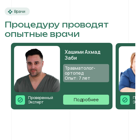
Врачи
Процедуру проводят
опытные врачи
Хашими Ахмад
Заби
Травматолог-
ортопед
Опыт: 7 лет
Проверенный
Про
Подробнее
Эксперт
Экс