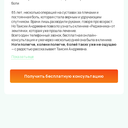
боли
85 лет, несколько операций на суставах за плечами и
постоянная боль, которая стала верным и удручающим
спутником. Врачи лишь разводили руками, говоря про возраст.
Но Таисии Андреевне повезло узнать о клинике «Ридженика» от
землячки, которая уже прошла лечение.
Всего один телефонный звонок, бесплатная онлайн-
консультация и уже через несколько дней она была в клинике.
Ноги полегче, колени полегче, болей таких уже не ощущаю
— с радостью рассказывает Таисия Андреевна.
Показать еще
Получить бесплатную консультацию