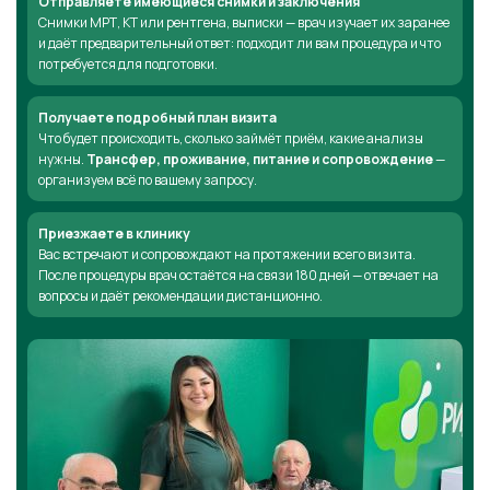
Отправляете имеющиеся снимки и заключения
Снимки МРТ, КТ или рентгена, выписки — врач изучает их заранее
и даёт предварительный ответ: подходит ли вам процедура и что
потребуется для подготовки.
Получаете подробный план визита
Что будет происходить, сколько займёт приём, какие анализы
нужны.
Трансфер, проживание, питание и сопровождение
—
организуем всё по вашему запросу.
Приезжаете в клинику
Вас встречают и сопровождают на протяжении всего визита.
После процедуры врач остаётся на связи 180 дней — отвечает на
вопросы и даёт рекомендации дистанционно.