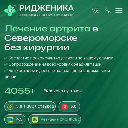
Лечение артрита
в
Североморске
без
хирургии
✅ Бесплатно проконсультирует врач по вашему случаю
✅ Сопровождение на всех уровнях реабилитации
✅ Без костылей и долгого возвращения к нормальной
жизни
4055
+
Вылечено суставов
5.0
| 200+ отзывов
5.0
4
.9
Резидент СКОЛКОВО