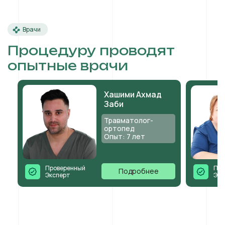
Врачи
Процедуру проводят
опытные врачи
Хашими Ахмад
Заби
Травматолог-
ортопед
Опыт: 7 лет
Проверенный
Про
Подробнее
Эксперт
Экс