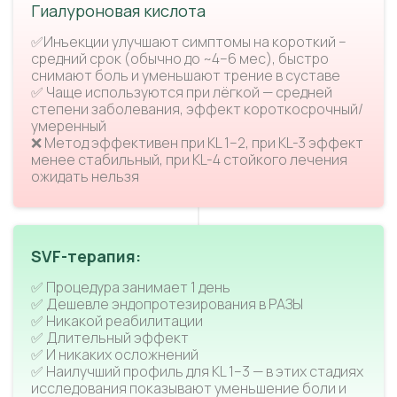
Гиалуроновая кислота
✅Инъекции улучшают симптомы на короткий –
средний срок (обычно до ~4–6 мес), быстро
снимают боль и уменьшают трение в суставе
✅ Чаще используются при лёгкой — средней
степени заболевания, эффект короткосрочный/
умеренный
❌ Метод эффективен при KL 1–2, при KL-3 эффект
менее стабильный, при KL-4 стойкого лечения
ожидать нельзя
SVF-терапия:
✅ Процедура занимает 1 день
✅ Дешевле эндопротезирования в РАЗЫ
✅ Никакой реабилитации
✅ Длительный эффект
✅ И никаких осложнений
✅ Наилучший профиль для KL 1–3 — в этих стадиях
исследования показывают уменьшение боли и