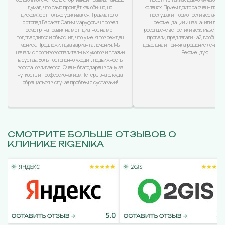
думал, что само пройдёт как обычно, но
коленях. Прием доктора очень понра
дискомфорт только усиливался. Травматолог
послушали, посмотрели все анализ
ортопед Баракат Салим Маруфович провел
рекомендации и назначили лечен
осмотр, направил на мрт, диагноз на мрт
ресепшене встретили вежливые дево
подтвердился и объяснил, что у меня поврежден
провели, предлагали чай, вообщем
мениск. Предложил два варианта лечения. Мы
довольна и приняла решение лечиться
начали с противовоспалительных уколов и плазмы
Рекомендую!
в сустав. Боль постепенно уходит, подвижность
восстановливается! Очень благодарен врачу за
чуткость и профессионализм. Теперь знаю, куда
обращаться в случае проблем с суставами!
СМОТРИТЕ БОЛЬШЕ ОТЗЫВОВ О
КЛИНИКЕ RIGENIKA