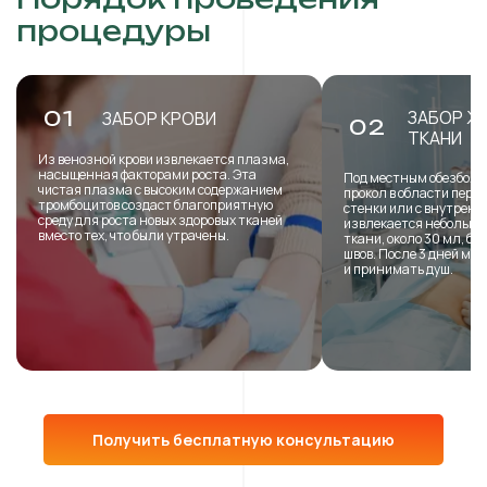
процедуры
ЗАБОР Ж
01
ЗАБОР КРОВИ
02
ТКАНИ
Из венозной крови извлекается плазма,
насыщенная факторами роста. Эта
Под местным обезболи
чистая плазма с высоким содержанием
прокол в области пере
тромбоцитов создаст благоприятную
стенки или с внутренн
среду для роста новых здоровых тканей
извлекается небольша
вместо тех, что были утрачены.
ткани, около 30 мл, б
швов. После 3 дней мо
и принимать душ.
Получить бесплатную консультацию