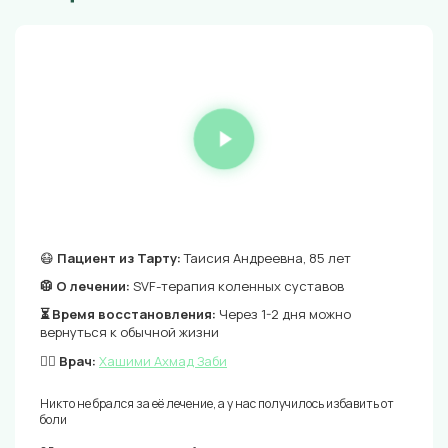
😷
Пациент из Тарту:
Таисия Андреевна, 85 лет
🥼 О лечении:
SVF-терапия коленных суставов
⏳ Время восстановления:
Через 1-2 дня можно
вернуться к обычной жизни
👨‍⚕️ Врач:
Хашими Ахмад Заби
Никто не брался за её лечение, а у нас получилось избавить от
боли