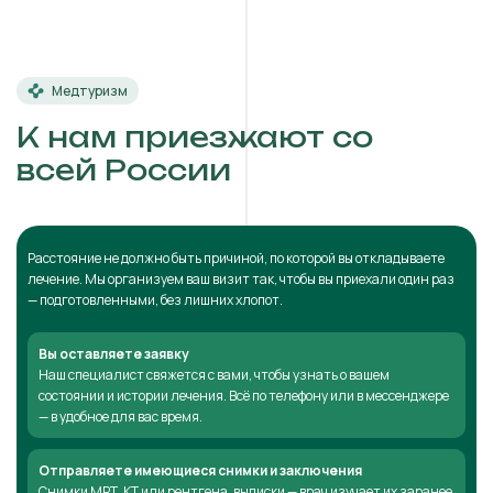
Медтуризм
К нам приезжают со
всей России
Расстояние не должно быть причиной, по которой вы откладываете
лечение. Мы организуем ваш визит так, чтобы вы приехали один раз
— подготовленными, без лишних хлопот.
Вы оставляете заявку
Наш специалист свяжется с вами, чтобы узнать о вашем
состоянии и истории лечения. Всё по телефону или в мессенджере
— в удобное для вас время.
Отправляете имеющиеся снимки и заключения
Снимки МРТ, КТ или рентгена, выписки — врач изучает их заранее