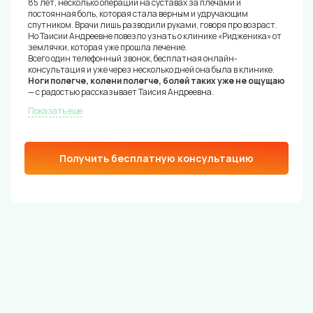
85 лет, несколько операций на суставах за плечами и
постоянная боль, которая стала верным и удручающим
спутником. Врачи лишь разводили руками, говоря про возраст.
Но Таисии Андреевне повезло узнать о клинике «Ридженика» от
землячки, которая уже прошла лечение.
Всего один телефонный звонок, бесплатная онлайн-
консультация и уже через несколько дней она была в клинике.
Ноги полегче, колени полегче, болей таких уже не ощущаю
— с радостью рассказывает Таисия Андреевна.
Показать еще
Получить бесплатную консультацию