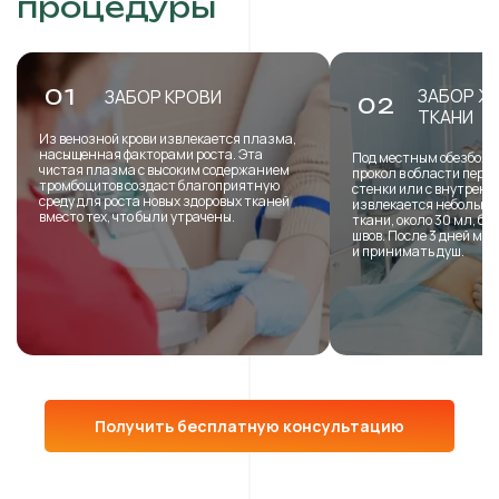
процедуры
ЗАБОР Ж
01
ЗАБОР КРОВИ
02
ТКАНИ
Из венозной крови извлекается плазма,
насыщенная факторами роста. Эта
Под местным обезболи
чистая плазма с высоким содержанием
прокол в области пере
тромбоцитов создаст благоприятную
стенки или с внутренн
среду для роста новых здоровых тканей
извлекается небольша
вместо тех, что были утрачены.
ткани, около 30 мл, б
швов. После 3 дней мо
и принимать душ.
Получить бесплатную консультацию