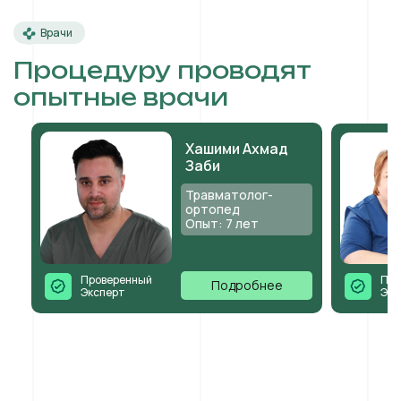
Врачи
Процедуру проводят
опытные врачи
Хашими Ахмад
Заби
Травматолог-
ортопед
Опыт: 7 лет
Проверенный
Про
Подробнее
Эксперт
Экс