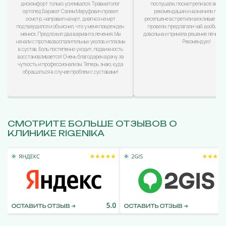
дискомфорт только усиливался. Травматолог
послушали, посмотрели все анализ
ортопед Баракат Салим Маруфович провел
рекомендации и назначили лечен
осмотр, направил на мрт, диагноз на мрт
ресепшене встретили вежливые дево
подтвердился и объяснил, что у меня поврежден
провели, предлагали чай, вообщем
мениск. Предложил два варианта лечения. Мы
довольна и приняла решение лечиться
начали с противовоспалительных уколов и плазмы
Рекомендую!
в сустав. Боль постепенно уходит, подвижность
восстановливается! Очень благодарен врачу за
чуткость и профессионализм. Теперь знаю, куда
обращаться в случае проблем с суставами!
СМОТРИТЕ БОЛЬШЕ ОТЗЫВОВ О
КЛИНИКЕ RIGENIKA