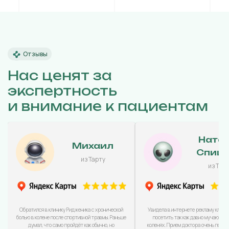
Отзывы
Нас ценят за
экспертность
и внимание к пациентам
Ната
Михаил
Спиц
из Тарту
из Тар
Обратился в клинику Ридженика с хронической
Увидела в интернете рекламу клини
болью в колене после спортивной травмы. Раньше
посетить так как давно мучаюсь с
думал, что само пройдёт как обычно, но
коленях. Прием доктора очень понра