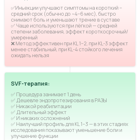
✅Инъекции улучшают симптомы на короткий –
средний срок (обычно до ~4–6 мес), быстро
снимают боль и уменьшают трение в суставе
✅ Чаще используются при лёгкой — средней
степени заболевания, эффект короткосрочный/
умеренный
❌ Метод эффективен при KL 1–2, при KL-3 эффект
менее стабильный, при KL-4 стойкого лечения
ожидать нельзя
SVF-терапия:
✅ Процедура занимает 1 день
✅ Дешевле эндопротезирования в РАЗЫ
✅ Никакой реабилитации
✅ Длительный эффект
✅ И никаких осложнений
✅ Наилучший профиль для KL 1–3 — в этих стадиях
исследования показывают уменьшение боли и
улучшение функции