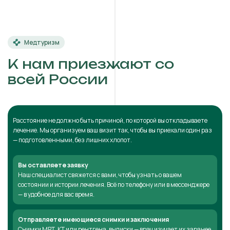
Медтуризм
К нам приезжают со
всей России
Расстояние не должно быть причиной, по которой вы откладываете
лечение. Мы организуем ваш визит так, чтобы вы приехали один раз
— подготовленными, без лишних хлопот.
Вы оставляете заявку
Наш специалист свяжется с вами, чтобы узнать о вашем
состоянии и истории лечения. Всё по телефону или в мессенджере
— в удобное для вас время.
Отправляете имеющиеся снимки и заключения
Снимки МРТ, КТ или рентгена, выписки — врач изучает их заранее