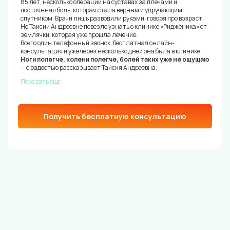
85 лет, несколько операций на суставах за плечами и
постоянная боль, которая стала верным и удручающим
спутником. Врачи лишь разводили руками, говоря про возраст.
Но Таисии Андреевне повезло узнать о клинике «Ридженика» от
землячки, которая уже прошла лечение.
Всего один телефонный звонок, бесплатная онлайн-
консультация и уже через несколько дней она была в клинике.
Ноги полегче, колени полегче, болей таких уже не ощущаю
— с радостью рассказывает Таисия Андреевна.
Показать еще
Получить бесплатную консультацию