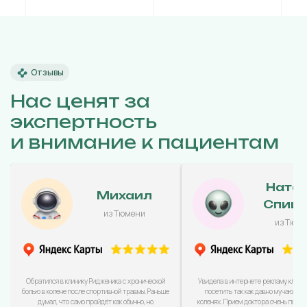
Отзывы
Нас ценят за
экспертность
и внимание к пациентам
Ната
Михаил
Спиц
из Тюмени
из Тюм
Обратился в клинику Ридженика с хронической
Увидела в интернете рекламу клини
болью в колене после спортивной травмы. Раньше
посетить так как давно мучаюсь с
думал, что само пройдёт как обычно, но
коленях. Прием доктора очень понра