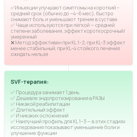
✅Инъекции улучшают симптомы на короткий –
средний срок (обычно до ~4–6 мес), быстро
снимают боль и уменьшают трение в суставе
✅ Чаще используются при лёгкой — средней
степени заболевания, эффект короткосрочный/
умеренный
❌ Метод эффективен при KL 1–2, при KL-3 эффект
менее стабильный, при KL-4 стойкого лечения
ожидать нельзя
SVF-терапия:
✅ Процедура занимает 1 день
✅ Дешевле эндопротезирования в РАЗЫ
✅ Никакой реабилитации
✅ Длительный эффект
✅ И никаких осложнений
✅ Наилучший профиль для KL 1–3 — в этих стадиях
исследования показывают уменьшение боли и
улучшение функции