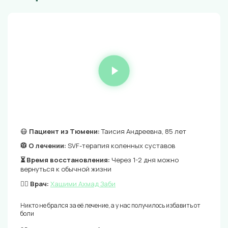
😷
Пациент из Тюмени:
Таисия Андреевна, 85 лет
🥼 О лечении:
SVF-терапия коленных суставов
⏳ Время восстановления:
Через 1-2 дня можно
вернуться к обычной жизни
👨‍⚕️ Врач:
Хашими Ахмад Заби
Никто не брался за её лечение, а у нас получилось избавить от
боли