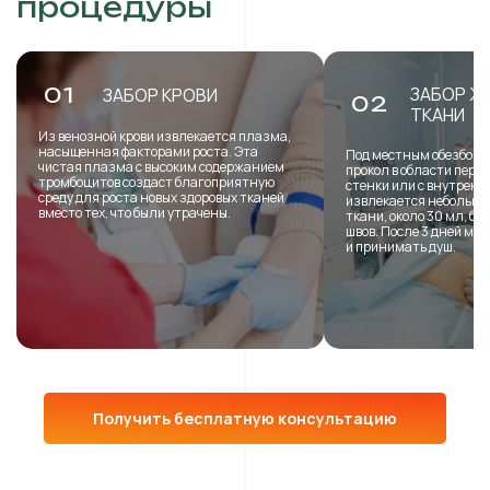
процедуры
ЗАБОР Ж
01
ЗАБОР КРОВИ
02
ТКАНИ
Из венозной крови извлекается плазма,
насыщенная факторами роста. Эта
Под местным обезболи
чистая плазма с высоким содержанием
прокол в области пере
тромбоцитов создаст благоприятную
стенки или с внутренн
среду для роста новых здоровых тканей
извлекается небольша
вместо тех, что были утрачены.
ткани, около 30 мл, б
швов. После 3 дней мо
и принимать душ.
Получить бесплатную консультацию