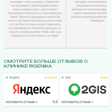
дискомфорт только усиливался. Травматолог
послушали, посмотрели все анализ
ортопед Баракат Салим Маруфович провел
рекомендации и назначили лечен
осмотр, направил на мрт, диагноз на мрт
ресепшене встретили вежливые дево
подтвердился и объяснил, что у меня поврежден
провели, предлагали чай, вообщем
мениск. Предложил два варианта лечения. Мы
довольна и приняла решение лечиться
начали с противовоспалительных уколов и плазмы
Рекомендую!
в сустав. Боль постепенно уходит, подвижность
восстановливается! Очень благодарен врачу за
чуткость и профессионализм. Теперь знаю, куда
обращаться в случае проблем с суставами!
СМОТРИТЕ БОЛЬШЕ ОТЗЫВОВ О
КЛИНИКЕ RIGENIKA