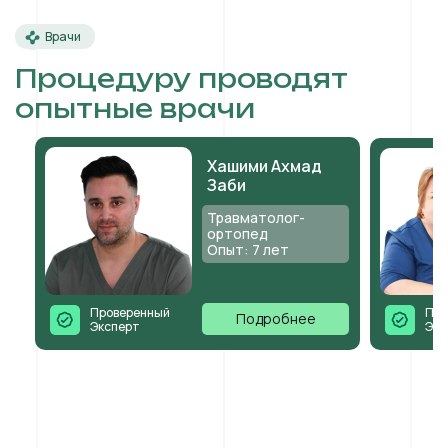
Врачи
Процедуру проводят
опытные врачи
Хашими Ахмад
Заби
Травматолог-
ортопед
Опыт: 7 лет
Проверенный
Про
Подробнее
Эксперт
Экс