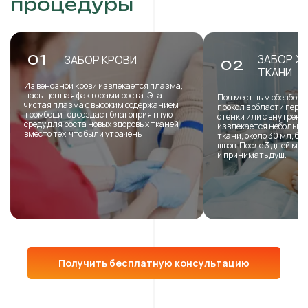
процедуры
ЗАБОР Ж
01
ЗАБОР КРОВИ
02
ТКАНИ
Из венозной крови извлекается плазма,
насыщенная факторами роста. Эта
Под местным обезболи
чистая плазма с высоким содержанием
прокол в области пере
тромбоцитов создаст благоприятную
стенки или с внутренн
среду для роста новых здоровых тканей
извлекается небольша
вместо тех, что были утрачены.
ткани, около 30 мл, б
швов. После 3 дней мо
и принимать душ.
Получить бесплатную консультацию