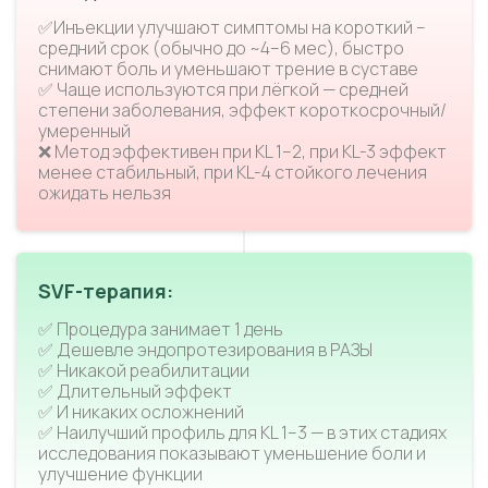
✅Инъекции улучшают симптомы на короткий –
средний срок (обычно до ~4–6 мес), быстро
снимают боль и уменьшают трение в суставе
✅ Чаще используются при лёгкой — средней
степени заболевания, эффект короткосрочный/
умеренный
❌ Метод эффективен при KL 1–2, при KL-3 эффект
менее стабильный, при KL-4 стойкого лечения
ожидать нельзя
SVF-терапия:
✅ Процедура занимает 1 день
✅ Дешевле эндопротезирования в РАЗЫ
✅ Никакой реабилитации
✅ Длительный эффект
✅ И никаких осложнений
✅ Наилучший профиль для KL 1–3 — в этих стадиях
исследования показывают уменьшение боли и
улучшение функции