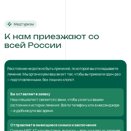
Медтуризм
К нам приезжают со
всей России
Расстояние не должно быть причиной, по которой вы откладываете
лечение. Мы организуем ваш визит так, чтобы вы приехали один раз
— подготовленными, без лишних хлопот.
Вы оставляете заявку
Наш специалист свяжется с вами, чтобы узнать о вашем
состоянии и истории лечения. Всё по телефону или в мессенджере
— в удобное для вас время.
Отправляете имеющиеся снимки и заключения
Снимки МРТ, КТ или рентгена, выписки — врач изучает их заранее