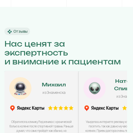
Отзывы
Нас ценят за
экспертность
и внимание к пациентам
Ната
Михаил
Спиц
из Знаменска
из Знаме
Обратился в клинику Ридженика с хронической
Увидела в интернете рекламу клини
болью в колене после спортивной травмы. Раньше
посетить так как давно мучаюсь с
думал, что само пройдёт как обычно, но
коленях. Прием доктора очень понра