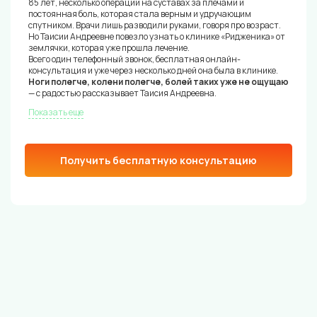
85 лет, несколько операций на суставах за плечами и
постоянная боль, которая стала верным и удручающим
спутником. Врачи лишь разводили руками, говоря про возраст.
Но Таисии Андреевне повезло узнать о клинике «Ридженика» от
землячки, которая уже прошла лечение.
Всего один телефонный звонок, бесплатная онлайн-
консультация и уже через несколько дней она была в клинике.
Ноги полегче, колени полегче, болей таких уже не ощущаю
— с радостью рассказывает Таисия Андреевна.
Показать еще
Получить бесплатную консультацию