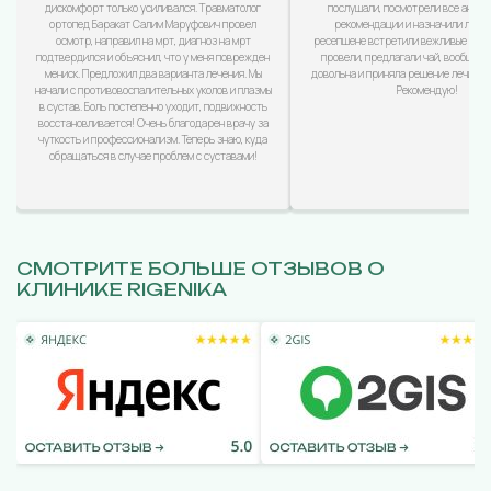
дискомфорт только усиливался. Травматолог
послушали, посмотрели все анализ
ортопед Баракат Салим Маруфович провел
рекомендации и назначили лечен
осмотр, направил на мрт, диагноз на мрт
ресепшене встретили вежливые дево
подтвердился и объяснил, что у меня поврежден
провели, предлагали чай, вообщем
мениск. Предложил два варианта лечения. Мы
довольна и приняла решение лечиться
начали с противовоспалительных уколов и плазмы
Рекомендую!
в сустав. Боль постепенно уходит, подвижность
восстановливается! Очень благодарен врачу за
чуткость и профессионализм. Теперь знаю, куда
обращаться в случае проблем с суставами!
СМОТРИТЕ БОЛЬШЕ ОТЗЫВОВ О
КЛИНИКЕ RIGENIKA