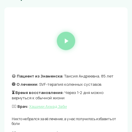
😷
Пациент из Знаменска:
Таисия Андреевна, 85 лет
🥼 О лечении:
SVF-терапия коленных суставов
⏳ Время восстановления:
Через 1-2 дня можно
вернуться к обычной жизни
👨‍⚕️ Врач:
Хашими Ахмад Заби
Никто не брался за её лечение, а у нас получилось избавить от
боли