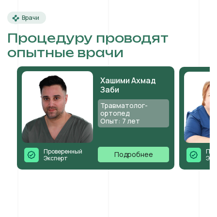
Врачи
Процедуру проводят
опытные врачи
Хашими Ахмад
Заби
Травматолог-
ортопед
Опыт: 7 лет
Проверенный
Про
Подробнее
Эксперт
Экс