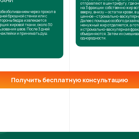
КАНИ
отправляют в центрифугу, где о
на 3 фракции: собственно жир в
обезболиванием через прокол в
вверху, внизу — остатки крови, в 
дней брюшной стенки или с
ценное – стромально-васкулярн
тороны бедра извлекается
Далее с помощью особого дизай
рция жировой ткани, около 30
ненужный жир отделяется, а го
ьзования швов. После 3 дней
и стромально-васкулярная фра
наклейки и принимать душ.
объединяются. Затем их смешива
однородности.
Получить бесплатную консультацию