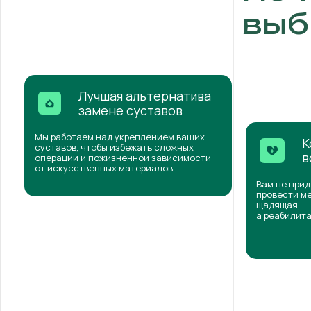
выб
Лучшая альтернатива
замене суставов
Мы работаем над укреплением ваших
К
суставов, чтобы избежать сложных
в
операций и пожизненной зависимости
от искусственных материалов.
Вам не прид
провести ме
щадящая,
а реабилита