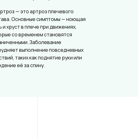
ртроз — это артроз плечевого
тава. Основные симптомы — ноющая
ь и хруст в плече при движениях,
орые со временем становятся
аниченными. Заболевание
рудняет выполнение повседневных
ствий, таких как поднятие руки или
едение её за спину.