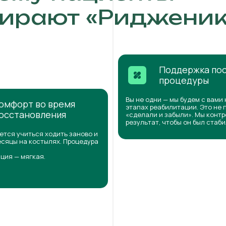
ирают «Ридженик
Поддержка по
процедуры
Вы не одни — мы будем с вами 
омфорт во время
этапах реабилитации. Это не 
осстановления
«сделали и забыли». Мы конт
результат, чтобы он был стаб
ется учиться ходить заново и
сяцы на костылях. Процедура
ция — мягкая.