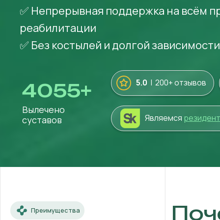
✅ Непрерывная поддержка на всём п
реабилитации
✅ Без костылей и долгой зависимости
5.0
| 200+ отзывов
4055
+
Вылечено
Являемся
резиден
суставов
Поч
Преимущества