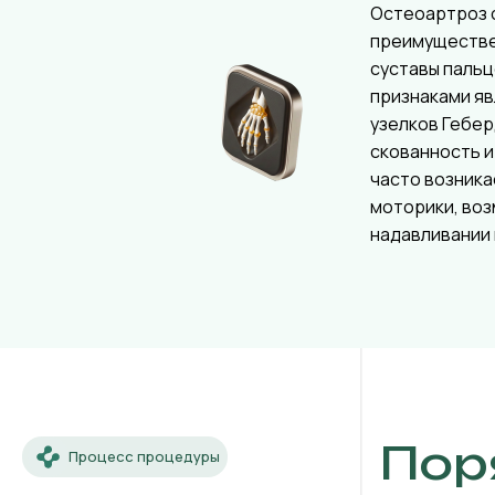
Остеоартроз 
преимуществ
суставы пальц
признаками я
узелков Гебер
скованность и
часто возника
моторики, во
надавливании 
Пор
Процесс процедуры