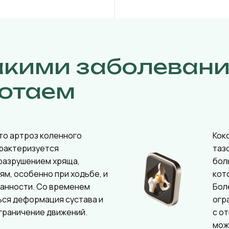
акими заболеван
отаем
то артроз коленного
Кок
арактеризуется
таз
разрушением хряща,
бол
ям, особенно при ходьбе, и
кот
ванности. Со временем
Бол
ься деформация сустава и
огр
граничение движений.
с о
мож