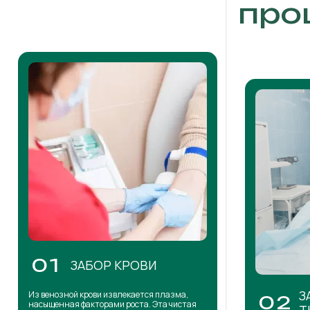
про
01
ЗАБОР КРОВИ
З
Из венозной крови извлекается плазма,
02
насыщенная факторами роста. Эта чистая