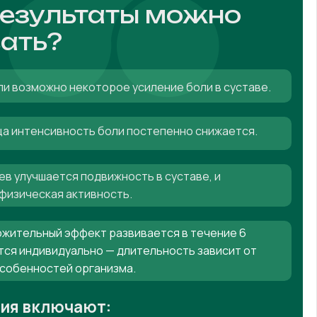
результаты можно
ать?
ли возможно некоторое усиление боли в суставе.
яца интенсивность боли постепенно снижается.
ев улучшается подвижность в суставе, и
физическая активность.
жительный эффект развивается в течение 6
тся индивидуально — длительность зависит от
особенностей организма.
ния включают: