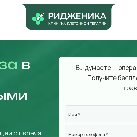
за
в
Вы думаете — опера
Получите беспл
трав
ыми
Имя *
ции от врача
Номер телефона *