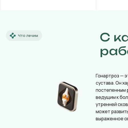
С к
Что лечим
раб
Гонартроз — э
сустава. Он х
постепенным 
ведущим к бол
утренней ско
может развит
выраженное о