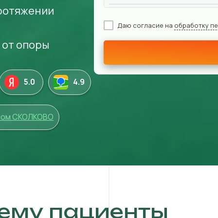
ротяжении
Даю согласие на
обработку п
 от опоры
5.0
4
.9
том СКОЛКОВО
ему пациенты