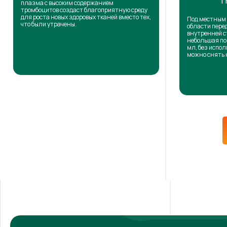
Т
плазма с высоким содержанием
тромбоцитов создаст благоприятную среду
для роста новых здоровых тканей вместо тех,
Под местным 
что были утрачены.
области пере
внутренней с
небольшая по
мл, без испол
можно снять 