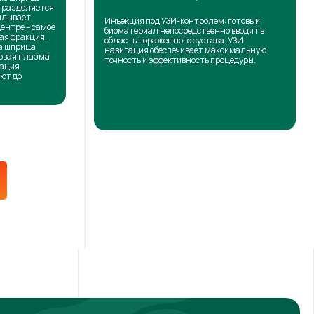
н разделяется
сплывает
Инъекция под УЗИ-контролем: готовый
центре – самое
биоматериал непосредственно вводят в
ая фракция.
область пораженного сустава. УЗИ-
на шприца
навигация обеспечивает максимальную
товая плазма
точность и эффективность процедуры.
кация
ют до