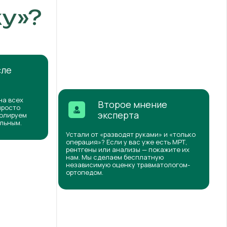
у»?
сле
на всех
Второе мнение
просто
эксперта
ролируем
ильным.
Устали от «разводят руками» и «только
операция»? Если у вас уже есть МРТ,
рентгены или анализы — покажите их
нам. Мы сделаем бесплатную
независимую оценку травматологом-
ортопедом.