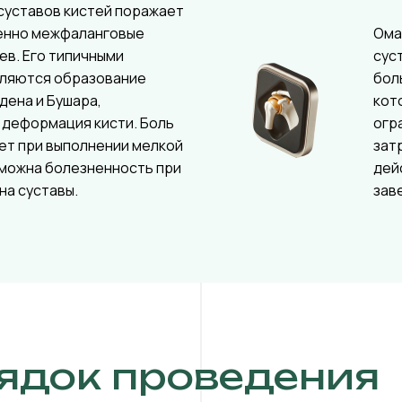
суставов кистей поражает
енно межфаланговые
Ома
ев. Его типичными
сус
вляются образование
бол
дена и Бушара,
кот
 деформация кисти. Боль
огр
ет при выполнении мелкой
зат
зможна болезненность при
дей
на суставы.
зав
ядок проведения