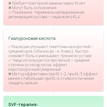
❌ Требует повторной замены через 10 лет
❌ Могут быть осложнения
✅ Показание: терминальная/выраженная
дегенерация сустава — чаще всего KL 4
Гиалуроновая кислота
✅Инъекции улучшают симптомы на короткий –
средний срок (обычно до ~4–6 мес), быстро
снимают боль и уменьшают трение в суставе
✅ Чаще используются при лёгкой — средней
степени остеоартроза, эффект
короткосрочный/умеренный
❌ Метод эффективен при KL 1–2, при KL-3 эффект
менее стабильный, при KL-4 стойкого лечения
ожидать нельзя
SVF-терапия: