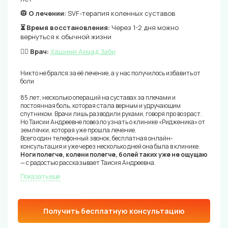
🥼 О лечении:
SVF-терапия коленных суставов
⏳ Время восстановления:
Через 1-2 дня можно
вернуться к обычной жизни
👨‍⚕️ Врач:
Хашими Ахмад Заби
Никто не брался за её лечение, а у нас получилось избавить от
боли
85 лет, несколько операций на суставах за плечами и
постоянная боль, которая стала верным и удручающим
спутником. Врачи лишь разводили руками, говоря про возраст.
Но Таисии Андреевне повезло узнать о клинике «Ридженика» от
землячки, которая уже прошла лечение.
Всего один телефонный звонок, бесплатная онлайн-
консультация и уже через несколько дней она была в клинике.
Ноги полегче, колени полегче, болей таких уже не ощущаю
— с радостью рассказывает Таисия Андреевна.
Показать еще
Получить бесплатную консультацию