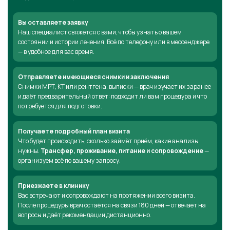
Вы оставляете заявку
Наш специалист свяжется с вами, чтобы узнать о вашем
состоянии и истории лечения. Всё по телефону или в мессенджере
— в удобное для вас время.
Отправляете имеющиеся снимки и заключения
Снимки МРТ, КТ или рентгена, выписки — врач изучает их заранее
и даёт предварительный ответ: подходит ли вам процедура и что
потребуется для подготовки.
Получаете подробный план визита
Что будет происходить, сколько займёт приём, какие анализы
нужны.
Трансфер, проживание, питание и сопровождение
—
организуем всё по вашему запросу.
Приезжаете в клинику
Вас встречают и сопровождают на протяжении всего визита.
После процедуры врач остаётся на связи 180 дней — отвечает на
вопросы и даёт рекомендации дистанционно.