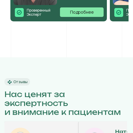
Проверенный
Про
Подробнее
Эксперт
Экс
Отзывы
Нас ценят за
экспертность
и внимание к пациентам
Ната