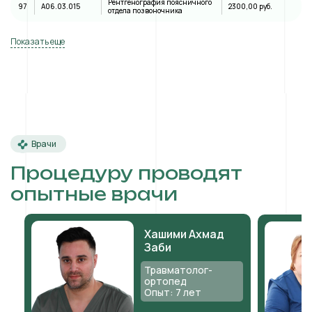
Рентгенография поясничного
97
A06.03.015
2300,00 руб.
отдела позвоночника
Показать еще
Врачи
Процедуру проводят
опытные врачи
Хашими Ахмад
Заби
Травматолог-
ортопед
Опыт: 7 лет