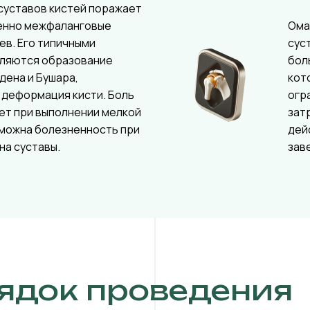
суставов кистей поражает
енно межфаланговые
Ома
ев. Его типичными
сус
вляются образование
бол
дена и Бушара,
кот
 деформация кисти. Боль
огр
ет при выполнении мелкой
зат
зможна болезненность при
дей
на суставы.
зав
ядок проведения