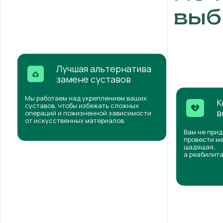
выб
Лучшая альтернатива
замене суставов
Мы работаем над укреплением ваших
К
суставов, чтобы избежать сложных
в
операций и пожизненной зависимости
от искусственных материалов.
Вам не прид
провести ме
щадящая,
а реабилита