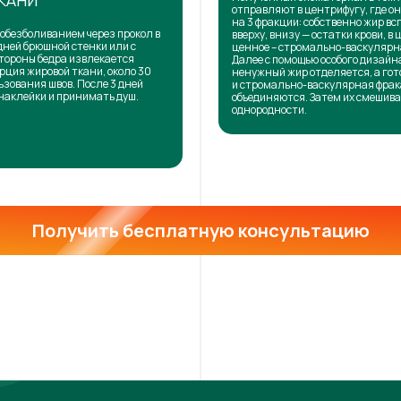
КАНИ
отправляют в центрифугу, где о
на 3 фракции: собственно жир в
обезболиванием через прокол в
вверху, внизу — остатки крови, в 
дней брюшной стенки или с
ценное – стромально-васкулярн
тороны бедра извлекается
Далее с помощью особого дизай
рция жировой ткани, около 30
ненужный жир отделяется, а го
ьзования швов. После 3 дней
и стромально-васкулярная фра
наклейки и принимать душ.
объединяются. Затем их смешива
однородности.
Получить бесплатную консультацию