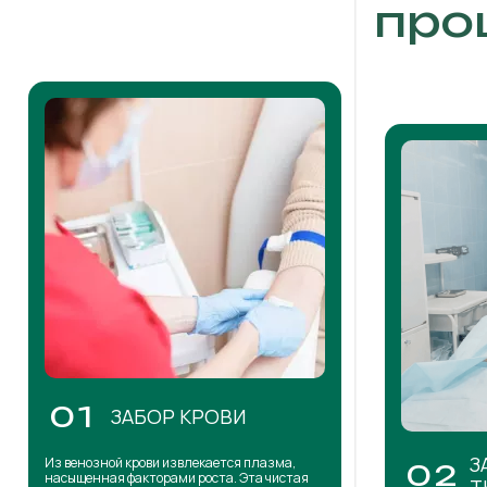
про
01
ЗАБОР КРОВИ
З
Из венозной крови извлекается плазма,
02
насыщенная факторами роста. Эта чистая