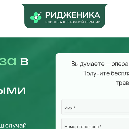
за
в
Вы думаете — опера
Получите беспл
трав
ыми
Имя *
ш случай
Номер телефона *