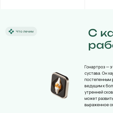
С к
Что лечим
раб
Гонартроз — э
сустава. Он х
постепенным 
ведущим к бол
утренней ско
может развит
выраженное о