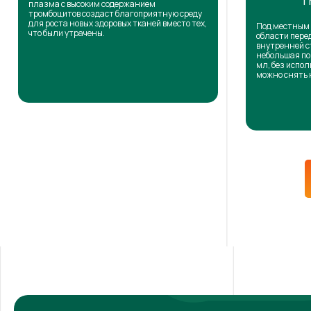
Т
плазма с высоким содержанием
тромбоцитов создаст благоприятную среду
для роста новых здоровых тканей вместо тех,
Под местным 
что были утрачены.
области пере
внутренней с
небольшая по
мл, без испол
можно снять 