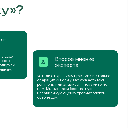
у»?
сле
на всех
Второе мнение
просто
эксперта
ролируем
ильным.
Устали от «разводят руками» и «только
операция»? Если у вас уже есть МРТ,
рентгены или анализы — покажите их
нам. Мы сделаем бесплатную
независимую оценку травматологом-
ортопедом.