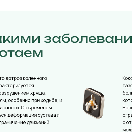
акими заболеван
отаем
то артроз коленного
Кок
арактеризуется
таз
разрушением хряща,
бол
ям, особенно при ходьбе, и
кот
ванности. Со временем
Бол
ься деформация сустава и
огр
граничение движений.
с о
мож