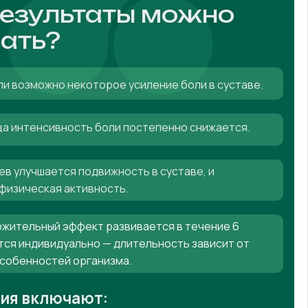
результаты можно
ать?
ли возможно некоторое усиление боли в суставе.
яца интенсивность боли постепенно снижается.
ев улучшается подвижность в суставе, и
физическая активность.
жительный эффект развивается в течение 6
тся индивидуально — длительность зависит от
особенностей организма.
ния включают: