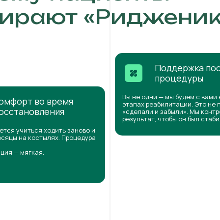
ирают «Ридженик
Поддержка по
процедуры
Вы не одни — мы будем с вами 
омфорт во время
этапах реабилитации. Это не 
осстановления
«сделали и забыли». Мы конт
результат, чтобы он был стаб
ется учиться ходить заново и
сяцы на костылях. Процедура
ция — мягкая.