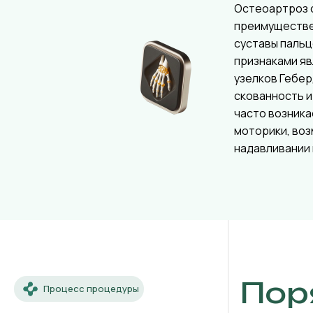
Остеоартроз 
преимуществ
суставы пальц
признаками я
узелков Гебер
скованность и
часто возника
моторики, во
надавливании 
Пор
Процесс процедуры