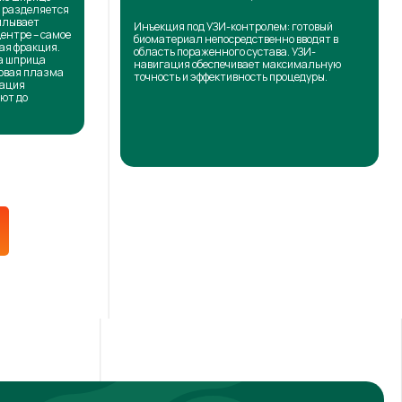
н разделяется
сплывает
Инъекция под УЗИ-контролем: готовый
центре – самое
биоматериал непосредственно вводят в
ая фракция.
область пораженного сустава. УЗИ-
на шприца
навигация обеспечивает максимальную
товая плазма
точность и эффективность процедуры.
кация
ют до