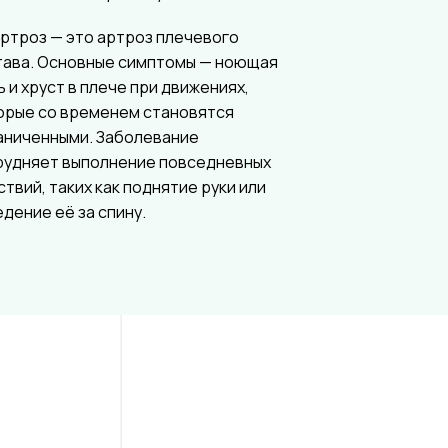
ртроз — это артроз плечевого
тава. Основные симптомы — ноющая
ь и хруст в плече при движениях,
орые со временем становятся
аниченными. Заболевание
рудняет выполнение повседневных
ствий, таких как поднятие руки или
едение её за спину.