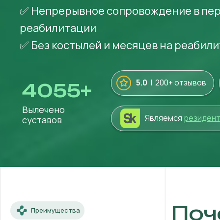
✅ Непрерывное сопровождение в пе
реабилитации
✅ Без костылей и месяцев на реабил
5.0
| 200+ отзывов
4055
+
Вылечено
Являемся
резиден
суставов
Поч
Преимущества