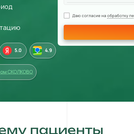
риод
Даю согласие на
обработку п
итацию
5.0
4
.9
том СКОЛКОВО
ему пациенты