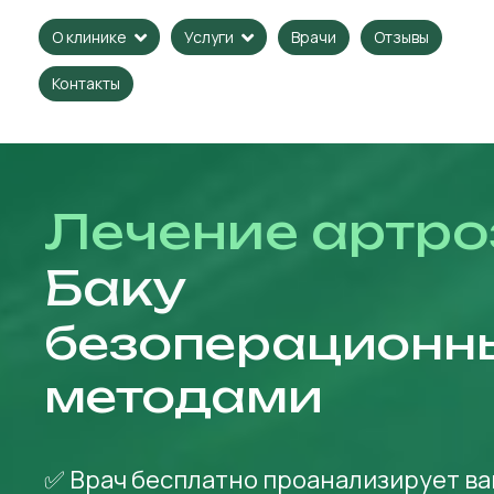
Врачи
Отзывы
О клинике
Услуги
Контакты
Лечение артро
Баку
безоперационн
методами
✅ Врач бесплатно проанализирует ва