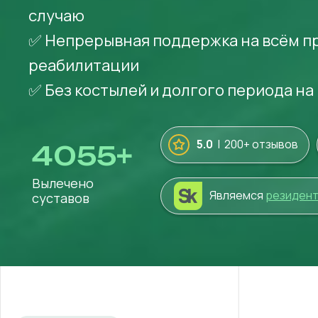
случаю
✅ Непрерывная поддержка на всём п
реабилитации
✅ Без костылей и долгого периода на
5.0
| 200+ отзывов
4055
+
Вылечено
Являемся
резиден
суставов