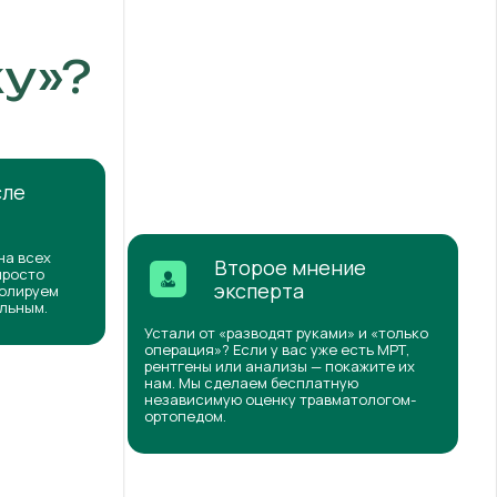
у»?
сле
на всех
Второе мнение
просто
эксперта
ролируем
ильным.
Устали от «разводят руками» и «только
операция»? Если у вас уже есть МРТ,
рентгены или анализы — покажите их
нам. Мы сделаем бесплатную
независимую оценку травматологом-
ортопедом.