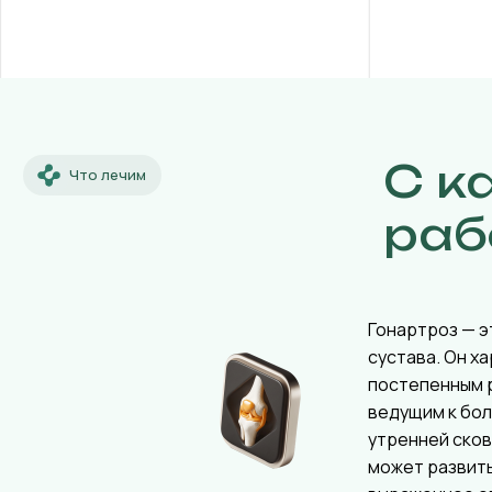
С к
Что лечим
раб
Гонартроз — э
сустава. Он х
постепенным 
ведущим к бол
утренней ско
может развит