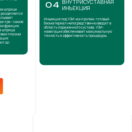
ВНУТРИСУСТАВНАЯ
04
ИНЪЕКЦИЯ
же шприце
н разделяется
сплывает
Инъекция под УЗИ-контролем: готовый
центре – самое
биоматериал непосредственно вводят в
ая фракция.
область пораженного сустава. УЗИ-
на шприца
навигация обеспечивает максимальную
товая плазма
точность и эффективность процедуры.
кация
ют до