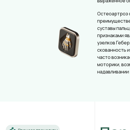
выраженное о
Остеоартроз 
преимуществ
суставы пальц
признаками я
узелков Гебер
скованность и
часто возника
моторики, во
надавливании 