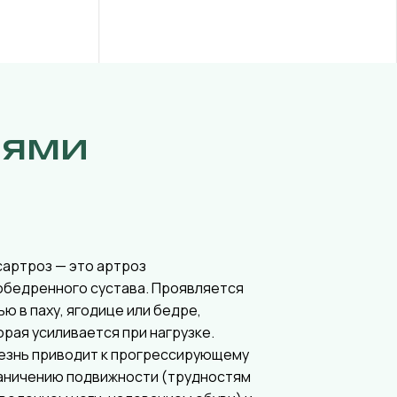
иями
сартроз — это артроз
обедренного сустава. Проявляется
ью в паху, ягодице или бедре,
орая усиливается при нагрузке.
езнь приводит к прогрессирующему
аничению подвижности (трудностям