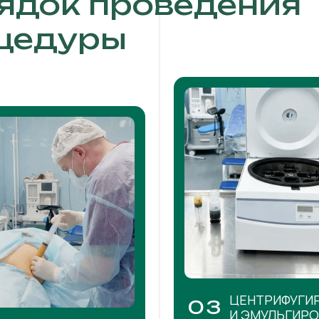
ядок проведения
цедуры
ЦЕНТРИФУГИ
03
И ЭМУЛЬГИР