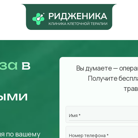
за
в
Вы думаете — опера
Получите беспл
трав
ыми
Имя *
я по вашему
Номер телефона *