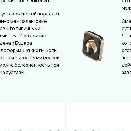
граничение движений.
с о
мож
суставов кистей поражает
енно межфаланговые
Ома
ев. Его типичными
сус
вляются образование
бол
дена и Бушара,
кот
 деформация кисти. Боль
огр
ет при выполнении мелкой
зат
зможна болезненность при
дей
на суставы.
зав