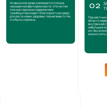
З
Из венозной крови извлекается плазма,
02
насыщенная факторами роста. Эта чистая
Т
плазма с высоким содержанием
тромбоцитов создаст благоприятную среду
для роста новых здоровых тканей вместо тех,
Под местным 
что были утрачены.
области пере
внутренней с
небольшая по
мл, без испол
можно снять 