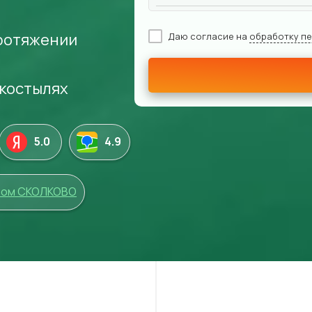
ротяжении
Даю согласие на
обработку п
 костылях
5.0
4
.9
том СКОЛКОВО