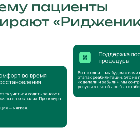
ему пациенты
ирают «Ридженик
Поддержка по
процедуры
Вы не одни — мы будем с вами 
омфорт во время
этапах реабилитации. Это не 
осстановления
«сделали и забыли». Мы конт
результат, чтобы он был стаб
ется учиться ходить заново и
сяцы на костылях. Процедура
ция — мягкая.