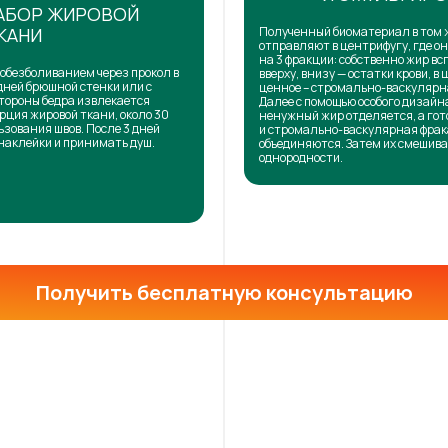
АБОР ЖИРОВОЙ
КАНИ
Полученный биоматериал в том 
отправляют в центрифугу, где о
на 3 фракции: собственно жир в
обезболиванием через прокол в
вверху, внизу — остатки крови, в 
дней брюшной стенки или с
ценное – стромально-васкулярн
тороны бедра извлекается
Далее с помощью особого дизай
рция жировой ткани, около 30
ненужный жир отделяется, а го
ьзования швов. После 3 дней
и стромально-васкулярная фра
наклейки и принимать душ.
объединяются. Затем их смешива
однородности.
Получить бесплатную консультацию