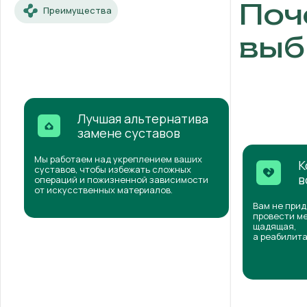
Поч
Преимущества
выб
Лучшая альтернатива
замене суставов
Мы работаем над укреплением ваших
К
суставов, чтобы избежать сложных
в
операций и пожизненной зависимости
от искусственных материалов.
Вам не прид
провести ме
щадящая,
а реабилита