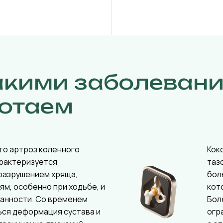
акими заболеван
отаем
то артроз коленного
Кок
арактеризуется
таз
разрушением хряща,
бол
ям, особенно при ходьбе, и
кот
ванности. Со временем
Бол
ься деформация сустава и
огр