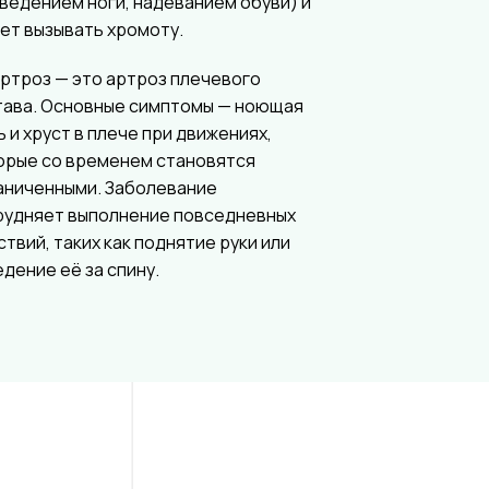
тведением ноги, надеванием обуви) и
ет вызывать хромоту.
ртроз — это артроз плечевого
тава. Основные симптомы — ноющая
ь и хруст в плече при движениях,
орые со временем становятся
аниченными. Заболевание
рудняет выполнение повседневных
ствий, таких как поднятие руки или
едение её за спину.