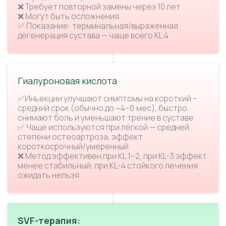
❌ Требует повторной замены через 10 лет
❌ Могут быть осложнения
✅ Показание: терминальная/выраженная
дегенерация сустава — чаще всего KL 4
Гиалуроновая кислота
✅Инъекции улучшают симптомы на короткий –
средний срок (обычно до ~4–6 мес), быстро
снимают боль и уменьшают трение в суставе
✅ Чаще используются при лёгкой — средней
степени остеоартроза, эффект
короткосрочный/умеренный
❌ Метод эффективен при KL 1–2, при KL-3 эффект
менее стабильный, при KL-4 стойкого лечения
ожидать нельзя
SVF-терапия: