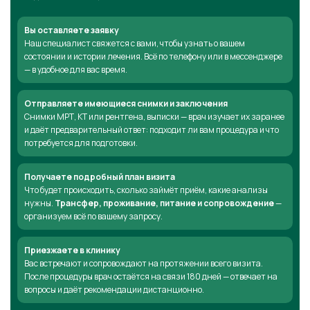
Вы оставляете заявку
Наш специалист свяжется с вами, чтобы узнать о вашем
состоянии и истории лечения. Всё по телефону или в мессенджере
— в удобное для вас время.
Отправляете имеющиеся снимки и заключения
Снимки МРТ, КТ или рентгена, выписки — врач изучает их заранее
и даёт предварительный ответ: подходит ли вам процедура и что
потребуется для подготовки.
Получаете подробный план визита
Что будет происходить, сколько займёт приём, какие анализы
нужны.
Трансфер, проживание, питание и сопровождение
—
организуем всё по вашему запросу.
Приезжаете в клинику
Вас встречают и сопровождают на протяжении всего визита.
После процедуры врач остаётся на связи 180 дней — отвечает на
вопросы и даёт рекомендации дистанционно.