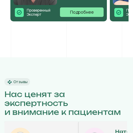
Проверенный
Про
Подробнее
Эксперт
Экс
Отзывы
Нас ценят за
экспертность
и внимание к пациентам
Ната