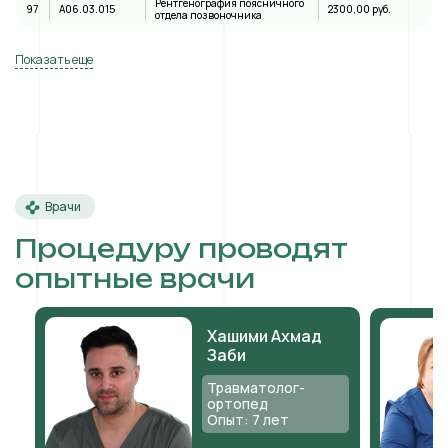
Рентгенография поясничного
97
A06.03.015
2300,00 руб.
отдела позвоночника
Показать еще
Врачи
Процедуру проводят
опытные врачи
Хашими Ахмад
Заби
Травматолог-
ортопед
Опыт: 7 лет