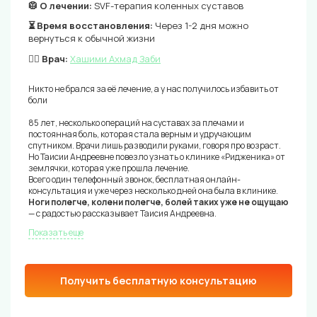
🥼 О лечении:
SVF-терапия коленных суставов
⏳ Время восстановления:
Через 1-2 дня можно
вернуться к обычной жизни
👨‍⚕️ Врач:
Хашими Ахмад Заби
Никто не брался за её лечение, а у нас получилось избавить от
боли
85 лет, несколько операций на суставах за плечами и
постоянная боль, которая стала верным и удручающим
спутником. Врачи лишь разводили руками, говоря про возраст.
Но Таисии Андреевне повезло узнать о клинике «Ридженика» от
землячки, которая уже прошла лечение.
Всего один телефонный звонок, бесплатная онлайн-
консультация и уже через несколько дней она была в клинике.
Ноги полегче, колени полегче, болей таких уже не ощущаю
— с радостью рассказывает Таисия Андреевна.
Показать еще
Получить бесплатную консультацию