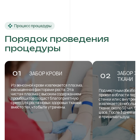
Процесс процедуры
Порядок проведения
процедуры
ЗАБОР Ж
01
ЗАБОР КРОВИ
02
ТКАНИ
Из венозной крови извлекается плазма,
насыщенная факторами роста. Эта
Под местным обезболи
чистая плазма с высоким содержанием
прокол в области пере
тромбоцитов создаст благоприятную
стенки или с внутренн
среду для роста новых здоровых тканей
извлекается небольша
вместо тех, что были утрачены.
ткани, около 30 мл, б
швов. После 3 дней мо
и принимать душ.