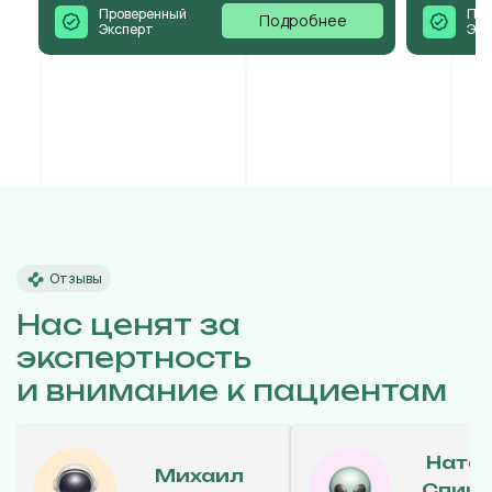
Проверенный
Про
Подробнее
Эксперт
Экс
Отзывы
Нас ценят за
экспертность
и внимание к пациентам
Ната
Михаил
Спиц