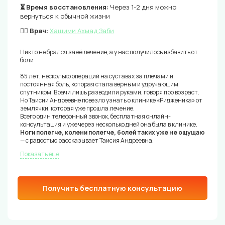
⏳ Время восстановления:
Через 1-2 дня можно
вернуться к обычной жизни
👨‍⚕️ Врач:
Хашими Ахмад Заби
Никто не брался за её лечение, а у нас получилось избавить от
боли
85 лет, несколько операций на суставах за плечами и
постоянная боль, которая стала верным и удручающим
спутником. Врачи лишь разводили руками, говоря про возраст.
Но Таисии Андреевне повезло узнать о клинике «Ридженика» от
землячки, которая уже прошла лечение.
Всего один телефонный звонок, бесплатная онлайн-
консультация и уже через несколько дней она была в клинике.
Ноги полегче, колени полегче, болей таких уже не ощущаю
— с радостью рассказывает Таисия Андреевна.
Показать еще
Получить бесплатную консультацию