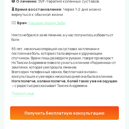
🥼 О лечении:
SVF-терапия коленных суставов
⏳ Время восстановления:
Через 1-2 дня можно
вернуться к обычной жизни
👨‍⚕️ Врач:
Хашими Ахмад Заби
Никто не брался за её лечение, а у нас получилось избавить от
боли
85 лет, несколько операций на суставах за плечами и
постоянная боль, которая стала верным и удручающим
спутником. Врачи лишь разводили руками, говоря про возраст.
Но Таисии Андреевне повезло узнать о клинике «Ридженика» от
землячки, которая уже прошла лечение.
Всего один телефонный звонок, бесплатная онлайн-
консультация и уже через несколько дней она была в клинике.
Ноги полегче, колени полегче, болей таких уже не ощущаю
— с радостью рассказывает Таисия Андреевна.
Показать еще
Получить бесплатную консультацию