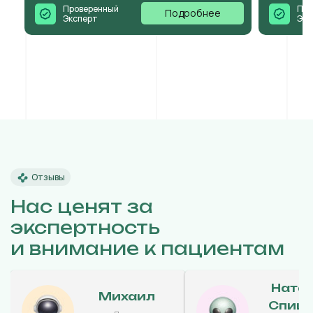
Проверенный
Про
Подробнее
Эксперт
Экс
Отзывы
Нас ценят за
экспертность
и внимание к пациентам
Ната
Михаил
Спиц