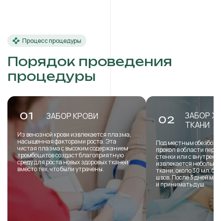
Процесс процедуры
Порядок проведения
процедуры
ЗАБОР Ж
01
ЗАБОР КРОВИ
02
ТКАНИ
Из венозной крови извлекается плазма,
насыщенная факторами роста. Эта
Под местным обезболи
чистая плазма с высоким содержанием
прокол в области пере
тромбоцитов создаст благоприятную
стенки или с внутренн
среду для роста новых здоровых тканей
извлекается небольша
вместо тех, что были утрачены.
ткани, около 30 мл, б
швов. После 3 дней мо
и принимать душ.