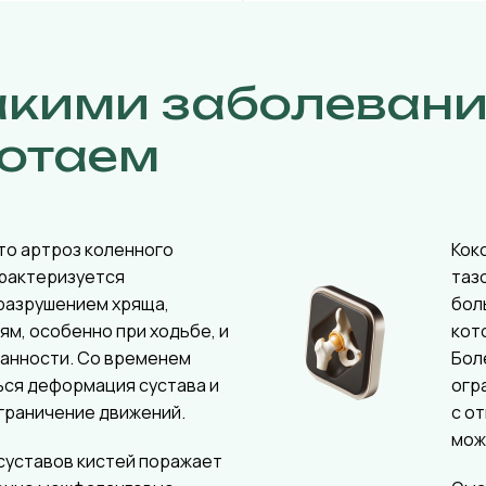
акими заболеван
отаем
то артроз коленного
Кок
арактеризуется
таз
разрушением хряща,
бол
ям, особенно при ходьбе, и
кот
ванности. Со временем
Бол
ься деформация сустава и
огр
граничение движений.
с о
мож
суставов кистей поражает