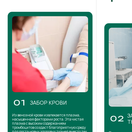
01
ЗАБОР КРОВИ
З
Из венозной крови извлекается плазма,
02
насыщенная факторами роста. Эта чистая
Т
плазма с высоким содержанием
тромбоцитов создаст благоприятную среду
для роста новых здоровых тканей вместо тех,