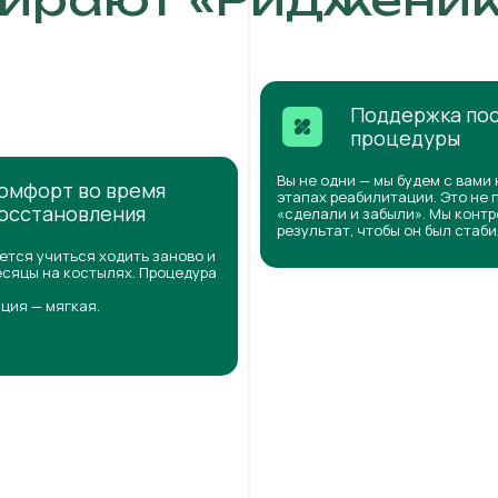
Поддержка по
процедуры
Вы не одни — мы будем с вами 
омфорт во время
этапах реабилитации. Это не 
осстановления
«сделали и забыли». Мы конт
результат, чтобы он был стаб
ется учиться ходить заново и
сяцы на костылях. Процедура
ция — мягкая.