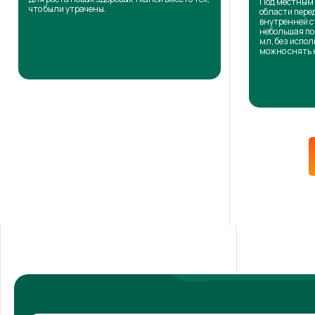
Под местным 
что были утрачены.
области пере
внутренней с
небольшая по
мл, без испол
можно снять 