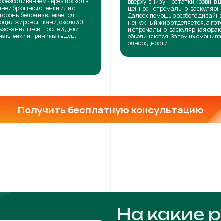
обезболиванием через прокол в
вверху, внизу — остатки крови, в 
дней брюшной стенки или с
ценное – стромально-васкулярн
тороны бедра извлекается
Далее с помощью особого дизай
рция жировой ткани, около 30
ненужный жир отделяется, а го
ьзования швов. После 3 дней
и стромально-васкулярная фра
наклейки и принимать душ.
объединяются. Затем их смешива
однородности.
Получить бесплатную консультацию
На какие 