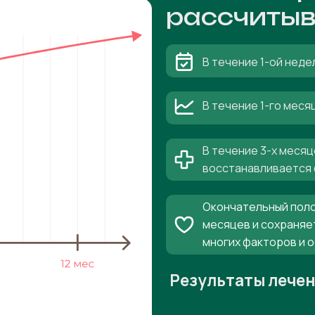
рассчитыв
В течение 1-ой неде
В течение 1-го мес
В течение 3-х месяц
восстанавливается 
Окончательный поло
месяцев и сохраняе
многих факторов и 
Результаты лече