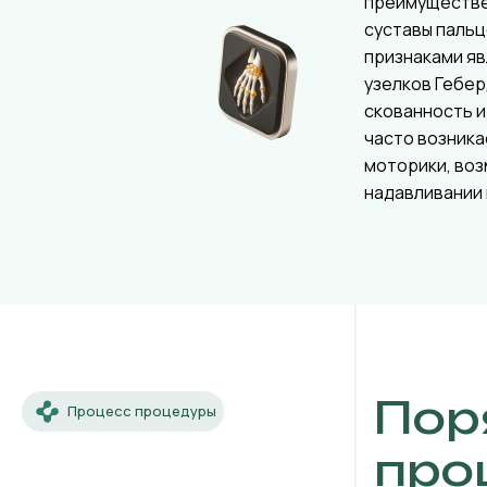
преимуществ
суставы пальц
признаками я
узелков Гебер
скованность и
часто возника
моторики, во
надавливании 
Пор
Процесс процедуры
про