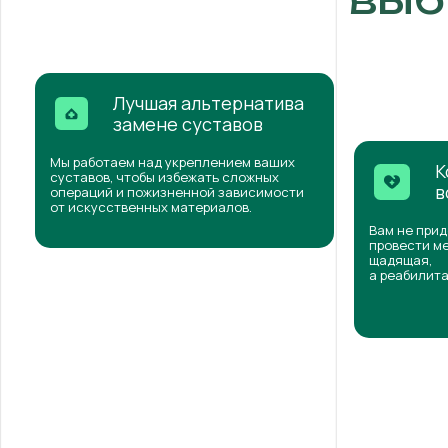
Лучшая альтернатива
замене суставов
Мы работаем над укреплением ваших
К
суставов, чтобы избежать сложных
в
операций и пожизненной зависимости
от искусственных материалов.
Вам не прид
провести ме
щадящая,
а реабилита