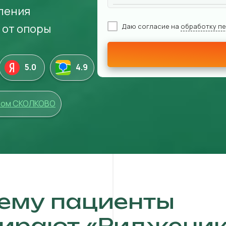
ления
 от опоры
Даю согласие на
обработку п
5.0
4
.9
том СКОЛКОВО
ему пациенты
ирают «Ридженик