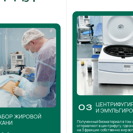
ЦЕНТРИФУГИ
03
И ЭМУЛЬГИР
АБОР ЖИРОВОЙ
КАНИ
Полученный биоматериал в том 
отправляют в центрифугу, где о
на 3 фракции: собственно жир в