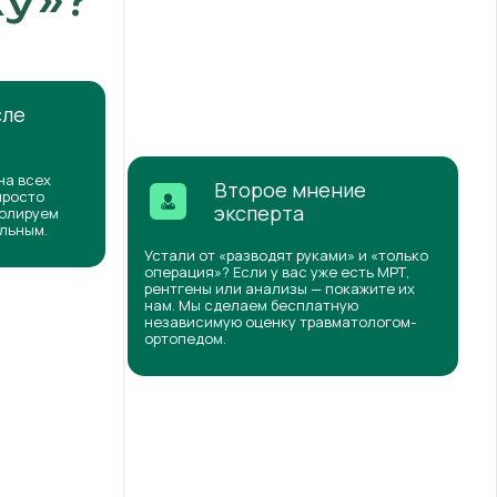
сле
на всех
Второе мнение
просто
эксперта
ролируем
ильным.
Устали от «разводят руками» и «только
операция»? Если у вас уже есть МРТ,
рентгены или анализы — покажите их
нам. Мы сделаем бесплатную
независимую оценку травматологом-
ортопедом.