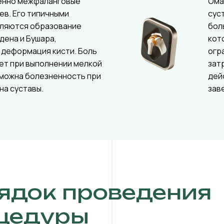
енно межфаланговые
Ома
ев. Его типичными
сус
вляются образование
бол
дена и Бушара,
кот
 деформация кисти. Боль
огр
ет при выполнении мелкой
зат
зможна болезненность при
дей
на суставы.
зав
ядок проведения
цедуры