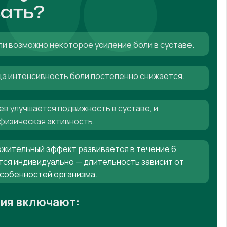
ать?
ли возможно некоторое усиление боли в суставе.
яца интенсивность боли постепенно снижается.
ев улучшается подвижность в суставе, и
физическая активность.
жительный эффект развивается в течение 6
тся индивидуально — длительность зависит от
особенностей организма.
ния включают: