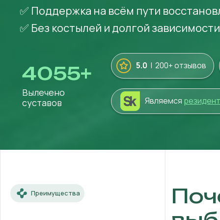
✅ Поддержка на всём пути восстанов
✅ Без костылей и долгой зависимости
5.0
| 200+ отзывов
4055
+
Вылечено
Являемся
резиден
суставов
Поч
Преимущества
выб