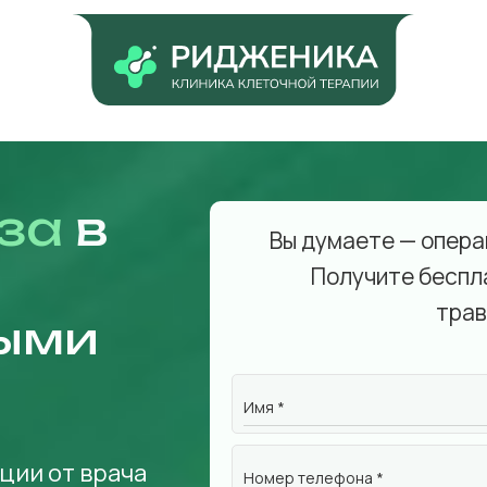
за
в
Вы думаете — опера
Получите беспл
трав
ыми
Имя *
ции от врача
Номер телефона *