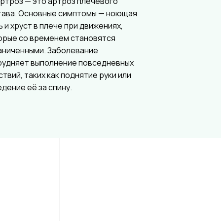
ртроз — это артроз плечевого
тава. Основные симптомы — ноющая
ь и хруст в плече при движениях,
орые со временем становятся
аниченными. Заболевание
рудняет выполнение повседневных
ствий, таких как поднятие руки или
едение её за спину.