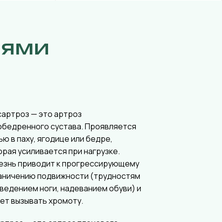
иями
сартроз — это артроз
обедренного сустава. Проявляется
ью в паху, ягодице или бедре,
орая усиливается при нагрузке.
езнь приводит к прогрессирующему
аничению подвижности (трудностям
тведением ноги, надеванием обуви) и
ет вызывать хромоту.