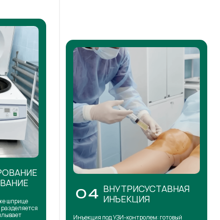
РОВАНИЕ
ОВАНИЕ
ВНУТРИСУСТАВНАЯ
04
ИНЪЕКЦИЯ
же шприце
н разделяется
сплывает
Инъекция под УЗИ-контролем: готовый