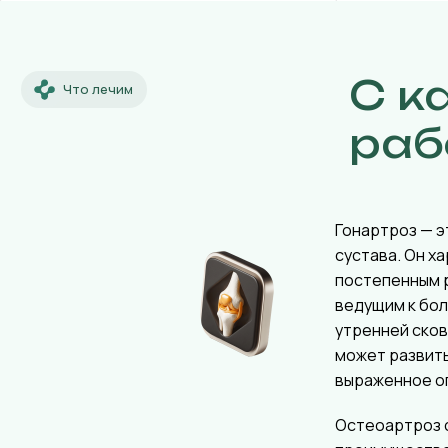
С к
Что лечим
раб
Гонартроз — э
сустава. Он х
постепенным 
ведущим к бол
утренней ско
может развит
выраженное о
Остеоартроз 