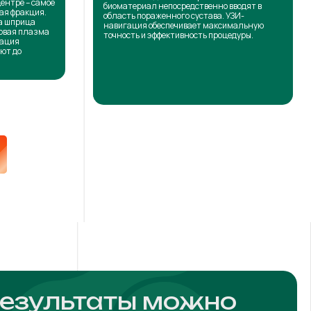
центре – самое
биоматериал непосредственно вводят в
ая фракция.
область пораженного сустава. УЗИ-
на шприца
навигация обеспечивает максимальную
товая плазма
точность и эффективность процедуры.
кация
ют до
результаты можно