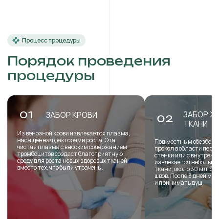
Процесс процедуры
Порядок проведения
процедуры
ЗАБОР Ж
01
ЗАБОР КРОВИ
02
ТКАНИ
Из венозной крови извлекается плазма,
насыщенная факторами роста. Эта
Под местным обезболи
чистая плазма с высоким содержанием
прокол в области пере
тромбоцитов создаст благоприятную
стенки или с внутренн
среду для роста новых здоровых тканей
извлекается небольша
вместо тех, что были утрачены.
ткани, около 30 мл, б
швов. После 3 дней мо
и принимать душ.