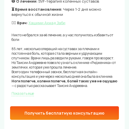
🥼 О лечении:
SVF-терапия коленных суставов
⏳ Время восстановления:
Через 1-2 дня можно
вернуться к обычной жизни
👨‍⚕️ Врач:
Хашими Ахмад Заби
Никто не брался за её лечение, а у нас получилось избавить от
боли
85 лет, несколько операций на суставах за плечами и
постоянная боль, которая стала верным и удручающим
спутником. Врачи лишь разводили руками, говоря про возраст.
Но Таисии Андреевне повезло узнать о клинике «Ридженика» от
землячки, которая уже прошла лечение.
Всего один телефонный звонок, бесплатная онлайн-
консультация и уже через несколько дней она была в клинике.
Ноги полегче, колени полегче, болей таких уже не ощущаю
— с радостью рассказывает Таисия Андреевна.
Показать еще
Получить бесплатную консультацию