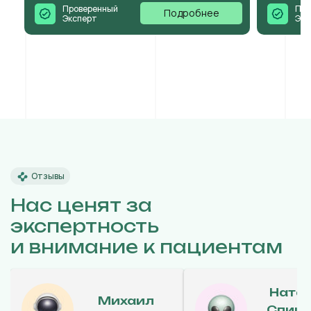
Проверенный
Про
Подробнее
Эксперт
Экс
Отзывы
Нас ценят за
экспертность
и внимание к пациентам
Ната
Михаил
Спиц