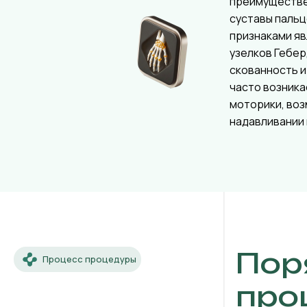
преимуществ
суставы пальц
признаками я
узелков Гебер
скованность и
часто возника
моторики, во
надавливании 
Пор
Процесс процедуры
про