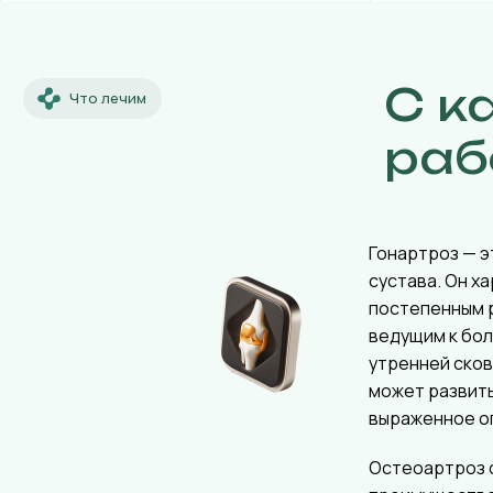
С к
Что лечим
раб
Гонартроз — э
сустава. Он х
постепенным 
ведущим к бол
утренней ско
может развит
выраженное о
Остеоартроз 