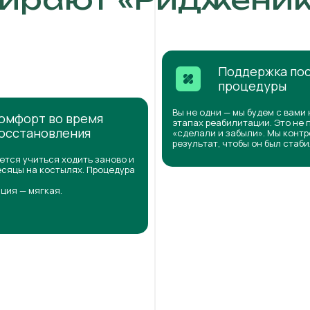
Поддержка по
процедуры
Вы не одни — мы будем с вами 
омфорт во время
этапах реабилитации. Это не 
осстановления
«сделали и забыли». Мы конт
результат, чтобы он был стаб
ется учиться ходить заново и
сяцы на костылях. Процедура
ция — мягкая.