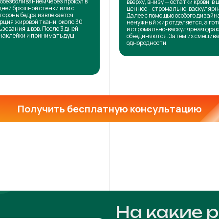
обезболиванием через прокол в
вверху, внизу — остатки крови, в 
дней брюшной стенки или с
ценное – стромально-васкулярн
тороны бедра извлекается
Далее с помощью особого дизай
рция жировой ткани, около 30
ненужный жир отделяется, а го
ьзования швов. После 3 дней
и стромально-васкулярная фра
наклейки и принимать душ.
объединяются. Затем их смешива
однородности.
Получить бесплатную консультацию
На какие 