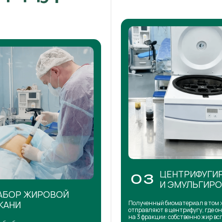
ЦЕНТРИФУГИ
03
И ЭМУЛЬГИР
АБОР ЖИРОВОЙ
КАНИ
Полученный биоматериал в том 
отправляют в центрифугу, где о
на 3 фракции: собственно жир в