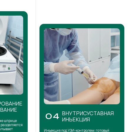
РОВАНИЕ
ОВАНИЕ
ВНУТРИСУСТАВНАЯ
04
ИНЪЕКЦИЯ
же шприце
н разделяется
сплывает
Инъекция под УЗИ-контролем: готовый