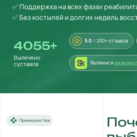
✅ Поддержка на всех фазах реабилит
✅ Без костылей и долгих недель вос
5.0
| 200+ отзывов
4055
+
Вылечено
Являемся
резиден
суставов
Поч
Преимущества
выб