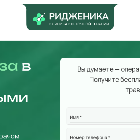
за
в
Вы думаете — опера
Получите беспл
трав
ыми
Имя *
врачом
Номер телефона *