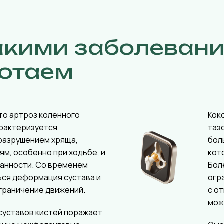
акими заболеван
отаем
то артроз коленного
Кок
арактеризуется
таз
разрушением хряща,
бол
ям, особенно при ходьбе, и
кот
ванности. Со временем
Бол
ься деформация сустава и
огр
граничение движений.
с о
мож
суставов кистей поражает