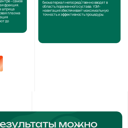
центре – самое
биоматериал непосредственно вводят в
ая фракция.
область пораженного сустава. УЗИ-
на шприца
навигация обеспечивает максимальную
товая плазма
точность и эффективность процедуры.
кация
ют до
результаты можно