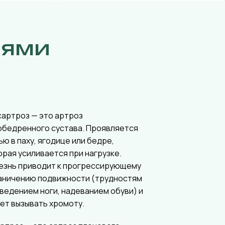
иями
сартроз — это артроз
обедренного сустава. Проявляется
ью в паху, ягодице или бедре,
орая усиливается при нагрузке.
езнь приводит к прогрессирующему
аничению подвижности (трудностям
тведением ноги, надеванием обуви) и
ет вызывать хромоту.