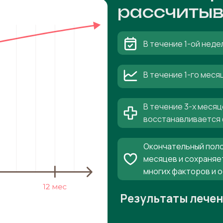
рассчитыв
В течение 1-ой неде
В течение 1-го мес
В течение 3-х месяц
восстанавливается 
Окончательный поло
месяцев и сохраняе
многих факторов и 
Результаты лече