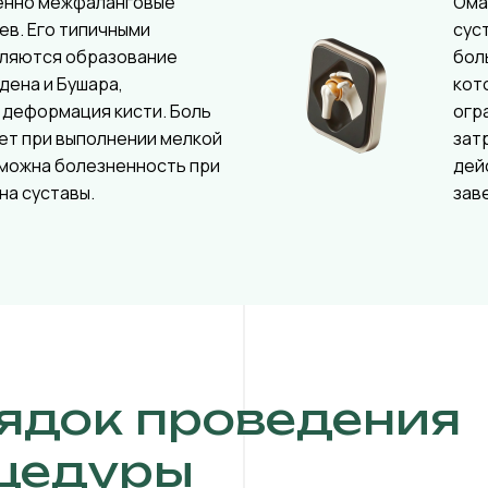
енно межфаланговые
Ома
ев. Его типичными
сус
вляются образование
бол
дена и Бушара,
кот
 деформация кисти. Боль
огр
ет при выполнении мелкой
зат
зможна болезненность при
дей
на суставы.
зав
ядок проведения
цедуры