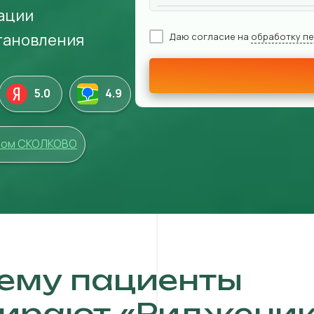
ации
становления
Даю согласие на
обработку п
5.0
4
.9
том СКОЛКОВО
ему пациенты
ирают «Ридженик