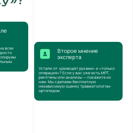
сле
на всех
Второе мнение
просто
эксперта
ролируем
ильным.
Устали от «разводят руками» и «только
операция»? Если у вас уже есть МРТ,
рентгены или анализы — покажите их
нам. Мы сделаем бесплатную
независимую оценку травматологом-
ортопедом.