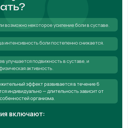
ать?
ли возможно некоторое усиление боли в суставе.
яца интенсивность боли постепенно снижается.
ев улучшается подвижность в суставе, и
физическая активность.
жительный эффект развивается в течение 6
тся индивидуально — длительность зависит от
особенностей организма.
ния включают: