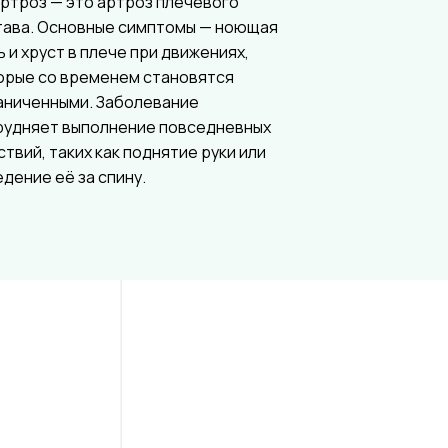
ртроз — это артроз плечевого
тава. Основные симптомы — ноющая
ь и хруст в плече при движениях,
орые со временем становятся
аниченными. Заболевание
рудняет выполнение повседневных
ствий, таких как поднятие руки или
едение её за спину.