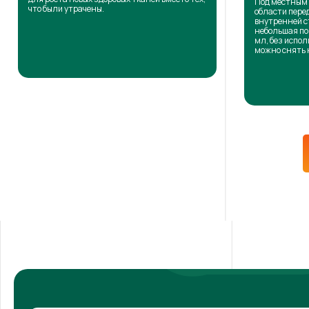
Под местным 
что были утрачены.
области пере
внутренней с
небольшая по
мл, без испол
можно снять 