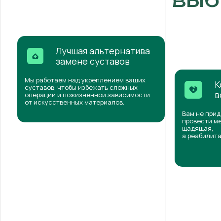
Лучшая альтернатива
замене суставов
Мы работаем над укреплением ваших
К
суставов, чтобы избежать сложных
в
операций и пожизненной зависимости
от искусственных материалов.
Вам не прид
провести ме
щадящая,
а реабилита