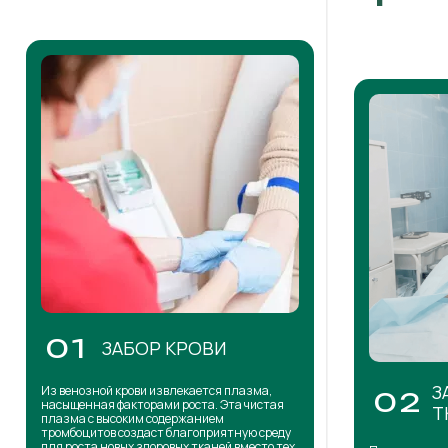
01
ЗАБОР КРОВИ
З
Из венозной крови извлекается плазма,
02
насыщенная факторами роста. Эта чистая
Т
плазма с высоким содержанием
тромбоцитов создаст благоприятную среду
для роста новых здоровых тканей вместо тех,