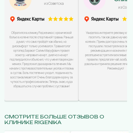
из Советска
из Совет
Обратился в клинику Ридженика с хронической
Увидела в интернете рекламу клини
болью в колене после спортивной травмы. Раньше
посетить так как давно мучаюсь с
думал, что само пройдёт как обычно, но
коленях. Прием доктора очень понра
дискомфорт только усиливался. Травматолог
послушали, посмотрели все анализ
ортопед Баракат Салим Маруфович провел
рекомендации и назначили лечен
осмотр, направил на мрт, диагноз на мрт
ресепшене встретили вежливые дево
подтвердился и объяснил, что у меня поврежден
провели, предлагали чай, вообщем
мениск. Предложил два варианта лечения. Мы
довольна и приняла решение лечиться
начали с противовоспалительных уколов и плазмы
Рекомендую!
в сустав. Боль постепенно уходит, подвижность
восстановливается! Очень благодарен врачу за
чуткость и профессионализм. Теперь знаю, куда
обращаться в случае проблем с суставами!
СМОТРИТЕ БОЛЬШЕ ОТЗЫВОВ О
КЛИНИКЕ RIGENIKA