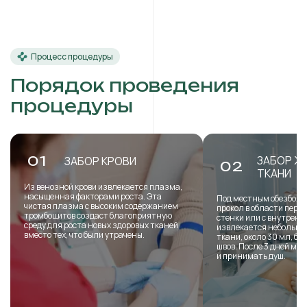
Процесс процедуры
Порядок проведения
процедуры
ЗАБОР Ж
01
ЗАБОР КРОВИ
02
ТКАНИ
Из венозной крови извлекается плазма,
насыщенная факторами роста. Эта
Под местным обезболи
чистая плазма с высоким содержанием
прокол в области пере
тромбоцитов создаст благоприятную
стенки или с внутренн
среду для роста новых здоровых тканей
извлекается небольша
вместо тех, что были утрачены.
ткани, около 30 мл, б
швов. После 3 дней мо
и принимать душ.