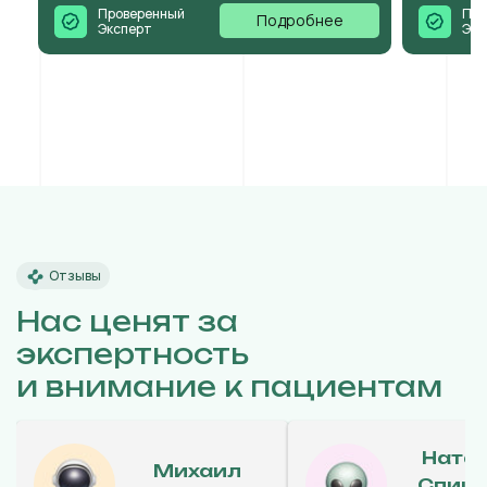
Проверенный
Про
Подробнее
Эксперт
Экс
Отзывы
Нас ценят за
экспертность
и внимание к пациентам
Ната
Михаил
Спиц