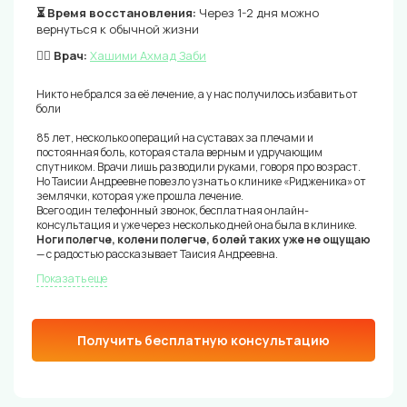
⏳ Время восстановления:
Через 1-2 дня можно
вернуться к обычной жизни
👨‍⚕️ Врач:
Хашими Ахмад Заби
Никто не брался за её лечение, а у нас получилось избавить от
боли
85 лет, несколько операций на суставах за плечами и
постоянная боль, которая стала верным и удручающим
спутником. Врачи лишь разводили руками, говоря про возраст.
Но Таисии Андреевне повезло узнать о клинике «Ридженика» от
землячки, которая уже прошла лечение.
Всего один телефонный звонок, бесплатная онлайн-
консультация и уже через несколько дней она была в клинике.
Ноги полегче, колени полегче, болей таких уже не ощущаю
— с радостью рассказывает Таисия Андреевна.
Показать еще
Получить бесплатную консультацию