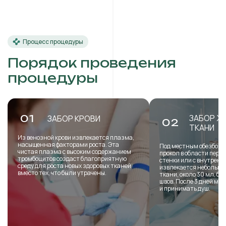
Процесс процедуры
Порядок проведения
процедуры
ЗАБОР Ж
01
ЗАБОР КРОВИ
02
ТКАНИ
Из венозной крови извлекается плазма,
насыщенная факторами роста. Эта
Под местным обезболи
чистая плазма с высоким содержанием
прокол в области пере
тромбоцитов создаст благоприятную
стенки или с внутренн
среду для роста новых здоровых тканей
извлекается небольша
вместо тех, что были утрачены.
ткани, около 30 мл, б
швов. После 3 дней мо
и принимать душ.