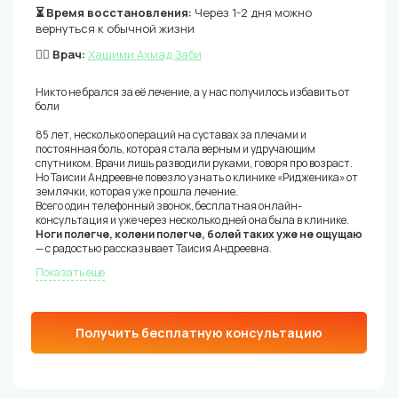
⏳ Время восстановления:
Через 1-2 дня можно
вернуться к обычной жизни
👨‍⚕️ Врач:
Хашими Ахмад Заби
Никто не брался за её лечение, а у нас получилось избавить от
боли
85 лет, несколько операций на суставах за плечами и
постоянная боль, которая стала верным и удручающим
спутником. Врачи лишь разводили руками, говоря про возраст.
Но Таисии Андреевне повезло узнать о клинике «Ридженика» от
землячки, которая уже прошла лечение.
Всего один телефонный звонок, бесплатная онлайн-
консультация и уже через несколько дней она была в клинике.
Ноги полегче, колени полегче, болей таких уже не ощущаю
— с радостью рассказывает Таисия Андреевна.
Показать еще
Получить бесплатную консультацию