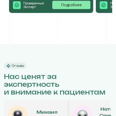
Проверенный
Про
Подробнее
Эксперт
Экс
Отзывы
Нас ценят за
экспертность
и внимание к пациентам
Ната
Михаил
Спиц