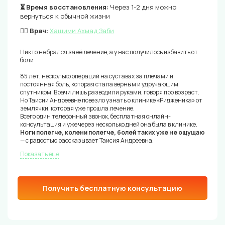
⏳ Время восстановления:
Через 1-2 дня можно
вернуться к обычной жизни
👨‍⚕️ Врач:
Хашими Ахмад Заби
Никто не брался за её лечение, а у нас получилось избавить от
боли
85 лет, несколько операций на суставах за плечами и
постоянная боль, которая стала верным и удручающим
спутником. Врачи лишь разводили руками, говоря про возраст.
Но Таисии Андреевне повезло узнать о клинике «Ридженика» от
землячки, которая уже прошла лечение.
Всего один телефонный звонок, бесплатная онлайн-
консультация и уже через несколько дней она была в клинике.
Ноги полегче, колени полегче, болей таких уже не ощущаю
— с радостью рассказывает Таисия Андреевна.
Показать еще
Получить бесплатную консультацию