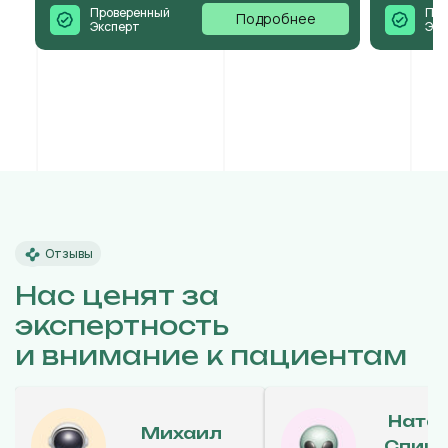
Проверенный
Про
Подробнее
Эксперт
Экс
Отзывы
Нас ценят за
экспертность
и внимание к пациентам
Ната
Михаил
Спиц