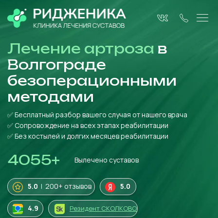
Лечение артроза
в
Волгограде
безоперационными
методами
✅ Бесплатный разбор вашего случая от нашего врача
✅ Сопровождение на всех этапах реабилитации
✅ Без костылей и долгих месяцев реабилитации
4055
+
Вылечено суставов
5.0
| 200+ отзывов
5.0
4
.9
Резидент СКОЛКОВО