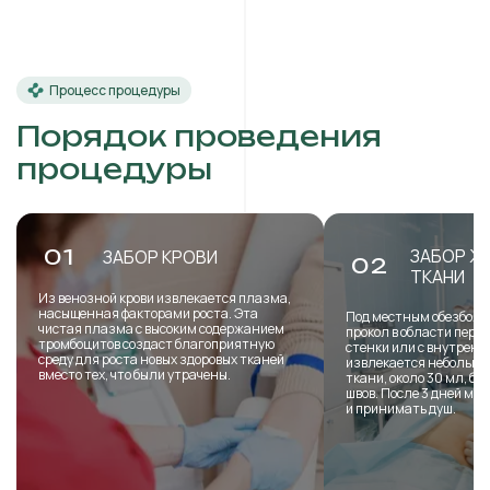
Процесс процедуры
Порядок проведения
процедуры
ЗАБОР Ж
01
ЗАБОР КРОВИ
02
ТКАНИ
Из венозной крови извлекается плазма,
насыщенная факторами роста. Эта
Под местным обезболи
чистая плазма с высоким содержанием
прокол в области пере
тромбоцитов создаст благоприятную
стенки или с внутренн
среду для роста новых здоровых тканей
извлекается небольша
вместо тех, что были утрачены.
ткани, около 30 мл, б
швов. После 3 дней мо
и принимать душ.