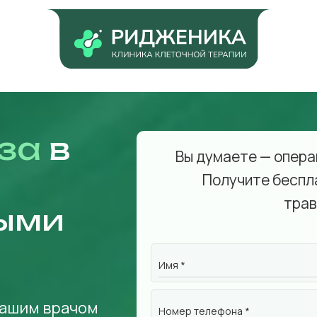
за
в
Вы думаете — опера
Получите беспл
трав
ыми
Имя *
нашим врачом
Номер телефона *