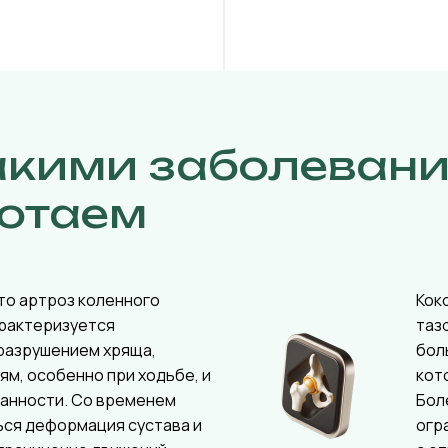
акими заболеван
отаем
то артроз коленного
Кок
арактеризуется
таз
разрушением хряща,
бол
ям, особенно при ходьбе, и
кот
ванности. Со временем
Бол
ься деформация сустава и
огр