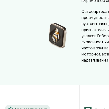
выраженное о
Остеоартроз 
преимуществ
суставы пальц
признаками я
узелков Гебер
скованность и
часто возника
моторики, во
надавливании 