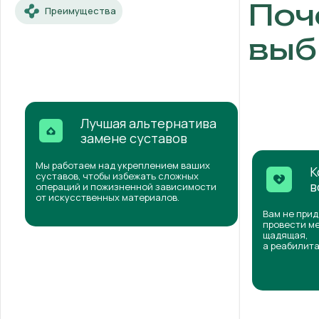
Поч
Преимущества
выб
Лучшая альтернатива
замене суставов
Мы работаем над укреплением ваших
К
суставов, чтобы избежать сложных
в
операций и пожизненной зависимости
от искусственных материалов.
Вам не прид
провести ме
щадящая,
а реабилита