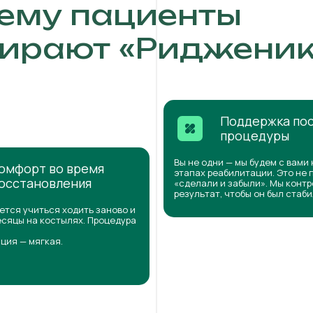
ему пациенты
ирают «Ридженик
Поддержка по
процедуры
Вы не одни — мы будем с вами 
омфорт во время
этапах реабилитации. Это не 
осстановления
«сделали и забыли». Мы конт
результат, чтобы он был стаб
ется учиться ходить заново и
сяцы на костылях. Процедура
ция — мягкая.