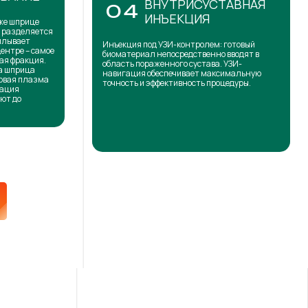
ВНУТРИСУСТАВНАЯ
04
ИНЪЕКЦИЯ
же шприце
н разделяется
сплывает
Инъекция под УЗИ-контролем: готовый
центре – самое
биоматериал непосредственно вводят в
ая фракция.
область пораженного сустава. УЗИ-
на шприца
навигация обеспечивает максимальную
товая плазма
точность и эффективность процедуры.
кация
ют до