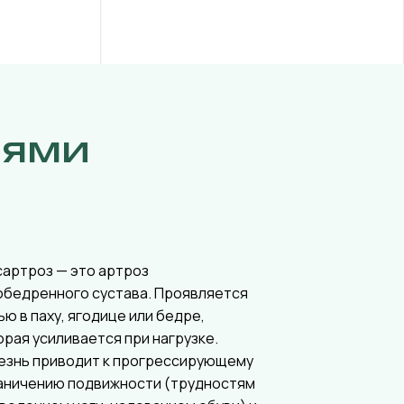
иями
сартроз — это артроз
обедренного сустава. Проявляется
ью в паху, ягодице или бедре,
орая усиливается при нагрузке.
езнь приводит к прогрессирующему
аничению подвижности (трудностям