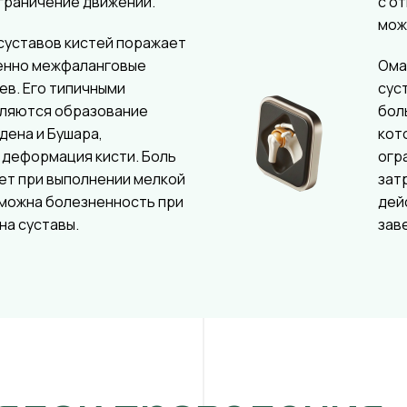
граничение движений.
с о
мож
суставов кистей поражает
енно межфаланговые
Ома
ев. Его типичными
сус
вляются образование
бол
дена и Бушара,
кот
 деформация кисти. Боль
огр
ет при выполнении мелкой
зат
зможна болезненность при
дей
на суставы.
зав