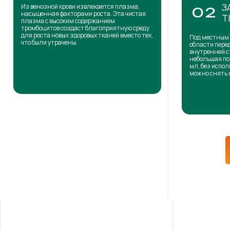
З
Из венозной крови извлекается плазма,
02
насыщенная факторами роста. Эта чистая
Т
плазма с высоким содержанием
тромбоцитов создаст благоприятную среду
для роста новых здоровых тканей вместо тех,
Под местным 
что были утрачены.
области пере
внутренней с
небольшая по
мл, без испол
можно снять 