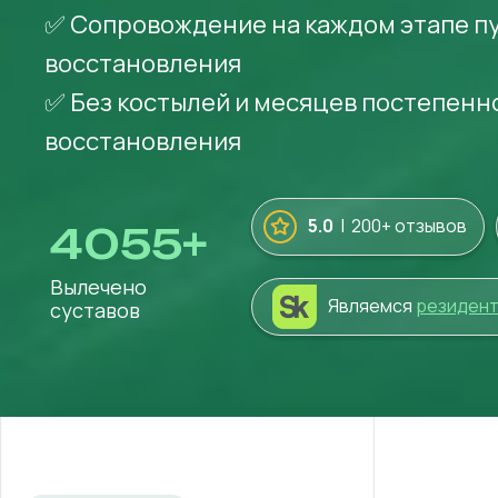
✅ Сопровождение на каждом этапе п
восстановления
✅ Без костылей и месяцев постепенн
восстановления
5.0
| 200+ отзывов
4055
+
Вылечено
Являемся
резиден
суставов