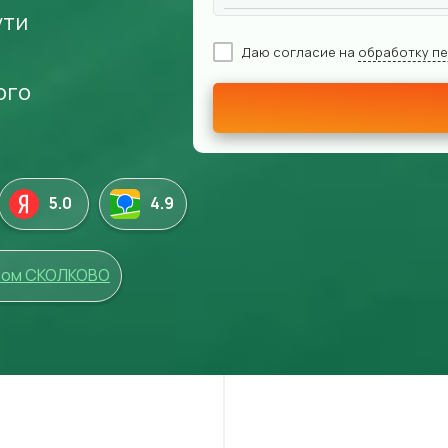
ути
Даю согласие на
обработку п
ого
5.0
4
.9
том СКОЛКОВО