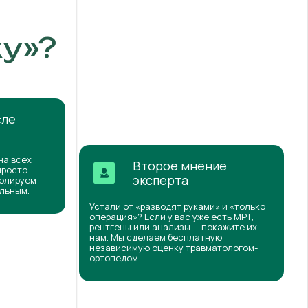
у»?
сле
на всех
Второе мнение
просто
эксперта
ролируем
ильным.
Устали от «разводят руками» и «только
операция»? Если у вас уже есть МРТ,
рентгены или анализы — покажите их
нам. Мы сделаем бесплатную
независимую оценку травматологом-
ортопедом.