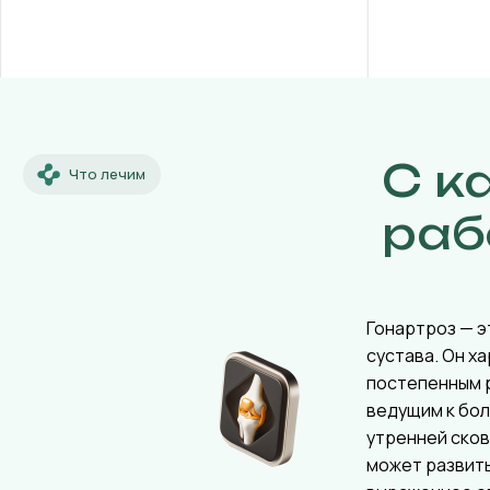
С к
Что лечим
раб
Гонартроз — э
сустава. Он х
постепенным 
ведущим к бол
утренней ско
может развит