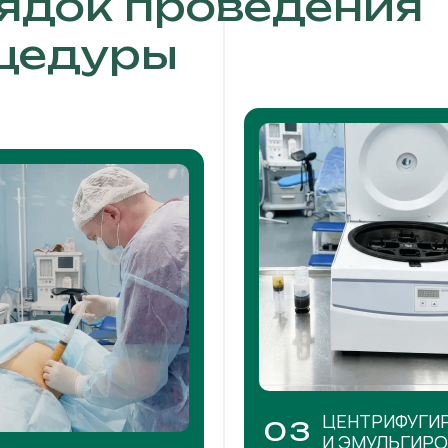
ядок проведения
цедуры
ЦЕНТРИФУГИ
03
И ЭМУЛЬГИР