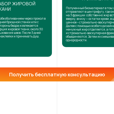
АБОР ЖИРОВОЙ
КАНИ
Полученный биоматериал в том 
отправляют в центрифугу, где о
на 3 фракции: собственно жир в
обезболиванием через прокол в
вверху, внизу — остатки крови, в 
дней брюшной стенки или с
ценное – стромально-васкулярн
тороны бедра извлекается
Далее с помощью особого дизай
рция жировой ткани, около 30
ненужный жир отделяется, а го
ьзования швов. После 3 дней
и стромально-васкулярная фра
наклейки и принимать душ.
объединяются. Затем их смешива
однородности.
Получить бесплатную консультацию