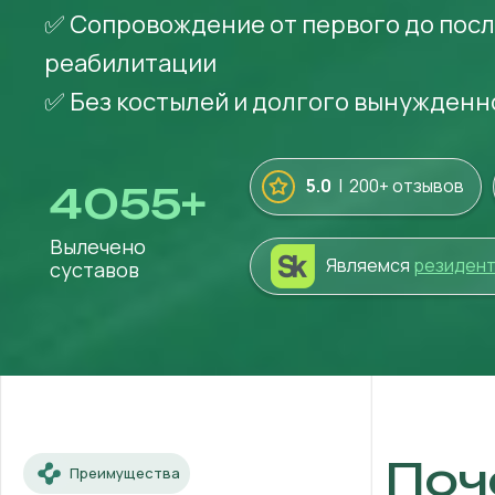
✅ Сопровождение от первого до посл
реабилитации
✅ Без костылей и долгого вынужденн
5.0
| 200+ отзывов
4055
+
Вылечено
Являемся
резиден
суставов
Поч
Преимущества