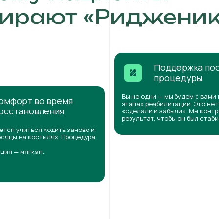
ирают «Ридженик
Поддержка по
процедуры
Вы не одни — мы будем с вами 
омфорт во время
этапах реабилитации. Это не 
осстановления
«сделали и забыли». Мы конт
результат, чтобы он был стаб
ется учиться ходить заново и
сяцы на костылях. Процедура
ция — мягкая.