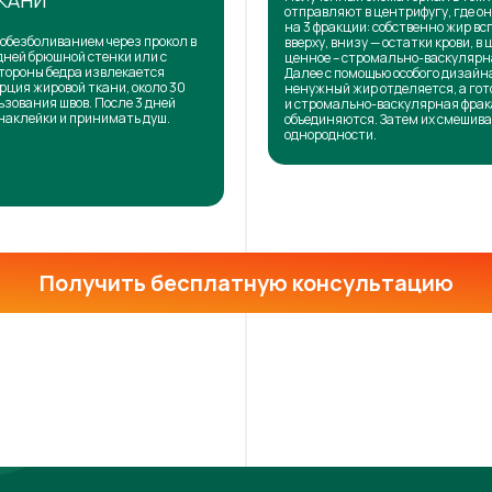
КАНИ
отправляют в центрифугу, где о
на 3 фракции: собственно жир в
обезболиванием через прокол в
вверху, внизу — остатки крови, в 
дней брюшной стенки или с
ценное – стромально-васкулярн
тороны бедра извлекается
Далее с помощью особого дизай
рция жировой ткани, около 30
ненужный жир отделяется, а го
ьзования швов. После 3 дней
и стромально-васкулярная фра
наклейки и принимать душ.
объединяются. Затем их смешива
однородности.
Получить бесплатную консультацию