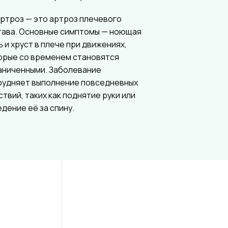
ртроз — это артроз плечевого
тава. Основные симптомы — ноющая
ь и хруст в плече при движениях,
орые со временем становятся
аниченными. Заболевание
рудняет выполнение повседневных
ствий, таких как поднятие руки или
едение её за спину.