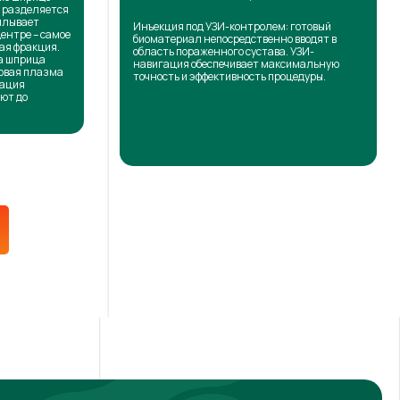
н разделяется
сплывает
Инъекция под УЗИ-контролем: готовый
центре – самое
биоматериал непосредственно вводят в
ая фракция.
область пораженного сустава. УЗИ-
на шприца
навигация обеспечивает максимальную
товая плазма
точность и эффективность процедуры.
кация
ют до