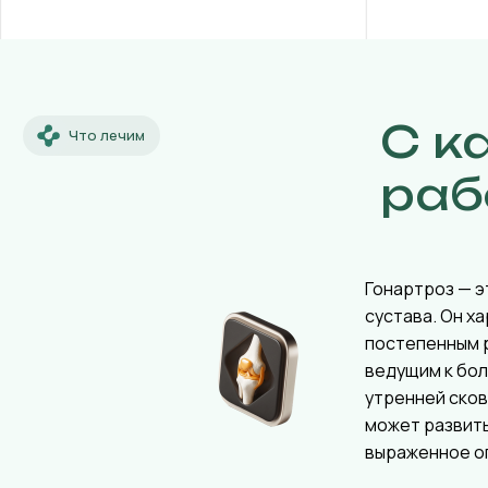
С к
Что лечим
раб
Гонартроз — э
сустава. Он х
постепенным 
ведущим к бол
утренней ско
может развит
выраженное о