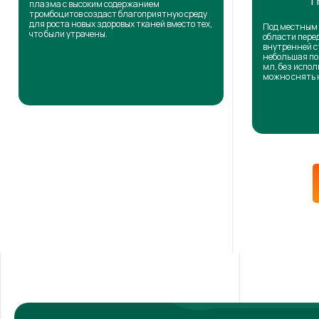
Т
плазма с высоким содержанием
тромбоцитов создаст благоприятную среду
для роста новых здоровых тканей вместо тех,
Под местным 
что были утрачены.
области пере
внутренней с
небольшая по
мл, без испол
можно снять 