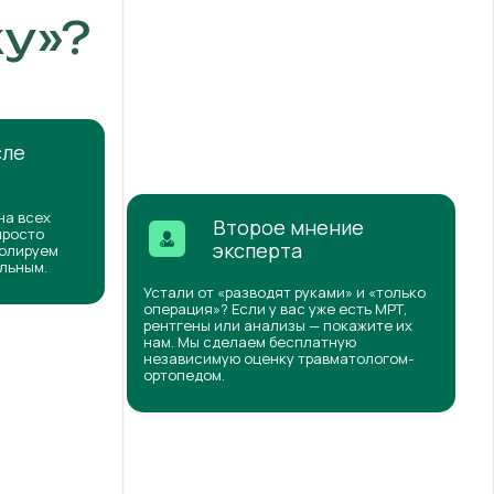
у»?
сле
на всех
Второе мнение
просто
эксперта
ролируем
ильным.
Устали от «разводят руками» и «только
операция»? Если у вас уже есть МРТ,
рентгены или анализы — покажите их
нам. Мы сделаем бесплатную
независимую оценку травматологом-
ортопедом.