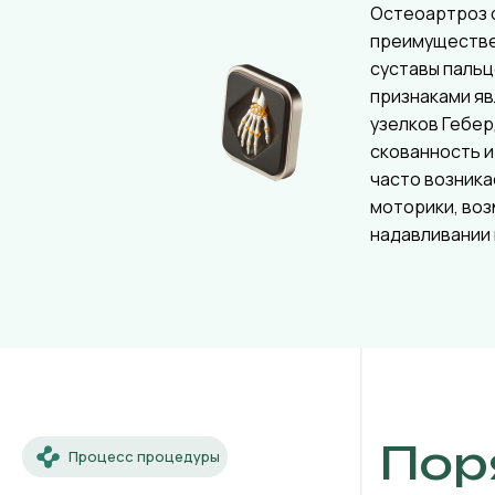
Остеоартроз 
преимуществ
суставы пальц
признаками я
узелков Гебер
скованность и
часто возника
моторики, во
надавливании 
Пор
Процесс процедуры