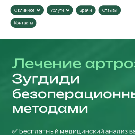
Врачи
Отзывы
О клинике
Услуги
Контакты
Лечение артро
Зугдиди
безоперационн
методами
✅ Бесплатный медицинский анализ в