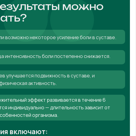
результаты можно
ать?
ли возможно некоторое усиление боли в суставе.
яца интенсивность боли постепенно снижается.
ев улучшается подвижность в суставе, и
физическая активность.
жительный эффект развивается в течение 6
тся индивидуально — длительность зависит от
особенностей организма.
ния включают: