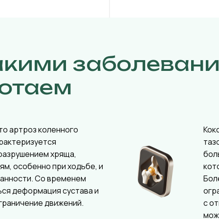
акими заболеван
отаем
то артроз коленного
Кок
арактеризуется
таз
разрушением хряща,
бол
ям, особенно при ходьбе, и
кот
ванности. Со временем
Бол
ься деформация сустава и
огр
граничение движений.
с о
мож