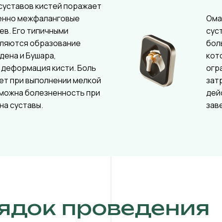
суставов кистей поражает
енно межфаланговые
Ома
ев. Его типичными
сус
вляются образование
бол
дена и Бушара,
кот
 деформация кисти. Боль
огр
ет при выполнении мелкой
зат
зможна болезненность при
дей
на суставы.
зав
ядок проведения