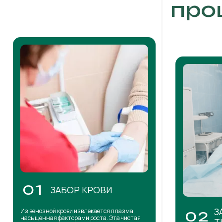
про
01
ЗАБОР КРОВИ
З
Из венозной крови извлекается плазма,
02
насыщенная факторами роста. Эта чистая