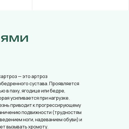
иями
сартроз — это артроз
обедренного сустава. Проявляется
ью в паху, ягодице или бедре,
орая усиливается при нагрузке.
езнь приводит к прогрессирующему
аничению подвижности (трудностям
тведением ноги, надеванием обуви) и
ет вызывать хромоту.