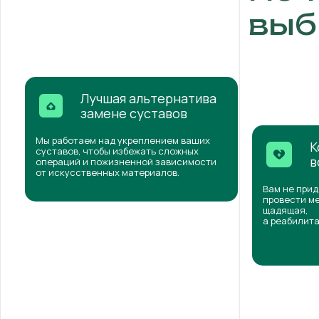
выб
Лучшая альтернатива
замене суставов
Мы работаем над укреплением ваших
К
суставов, чтобы избежать сложных
в
операций и пожизненной зависимости
от искусственных материалов.
Вам не прид
провести ме
щадящая,
а реабилита