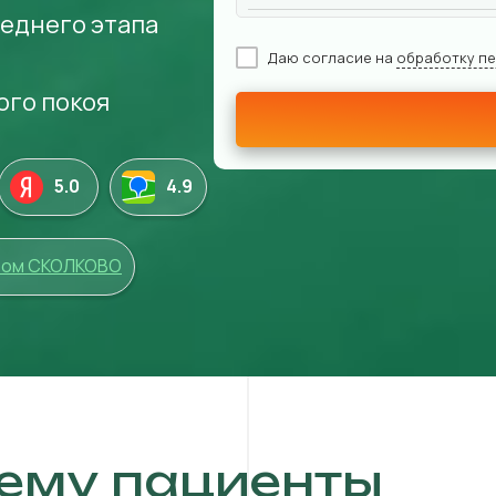
еднего этапа
Даю согласие на
обработку п
ого покоя
5.0
4
.9
том СКОЛКОВО
ему пациенты