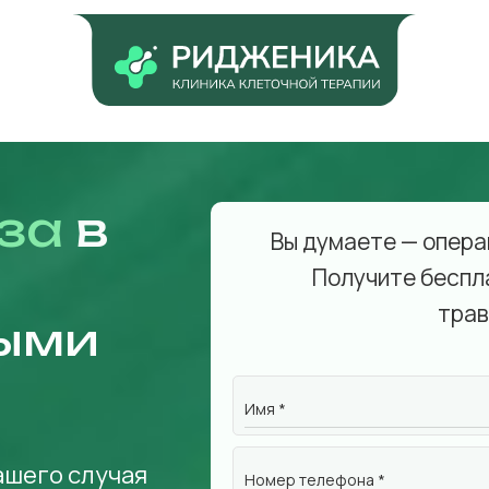
за
в
Вы думаете — опера
Получите беспл
трав
ыми
Имя *
ашего случая
Номер телефона *