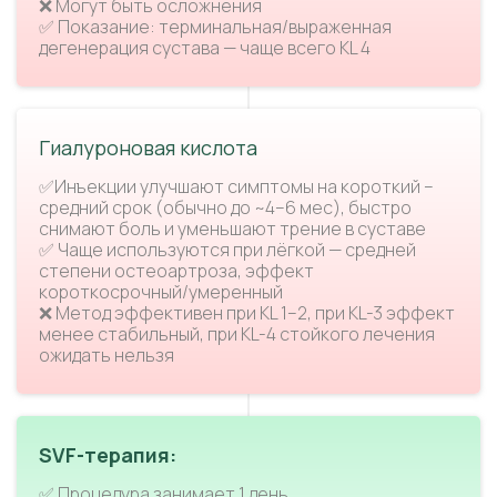
❌ Могут быть осложнения
✅ Показание: терминальная/выраженная
дегенерация сустава — чаще всего KL 4
Гиалуроновая кислота
✅Инъекции улучшают симптомы на короткий –
средний срок (обычно до ~4–6 мес), быстро
снимают боль и уменьшают трение в суставе
✅ Чаще используются при лёгкой — средней
степени остеоартроза, эффект
короткосрочный/умеренный
❌ Метод эффективен при KL 1–2, при KL-3 эффект
менее стабильный, при KL-4 стойкого лечения
ожидать нельзя
SVF-терапия:
✅ Процедура занимает 1 день