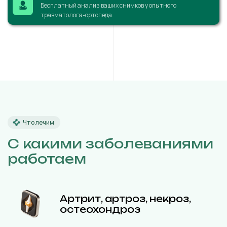
Бесплатный анализ ваших снимков у опытного
травматолога-ортопеда.
Что лечим
С какими заболеваниями
работаем
Артрит, артроз, некроз,
остеохондроз