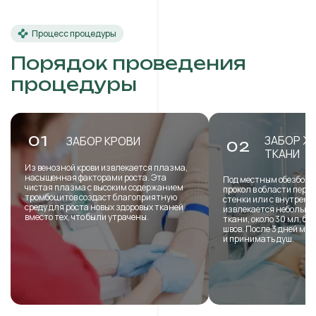
Процесс процедуры
Порядок проведения
процедуры
ЗАБОР Ж
01
ЗАБОР КРОВИ
02
ТКАНИ
Из венозной крови извлекается плазма,
насыщенная факторами роста. Эта
Под местным обезболи
чистая плазма с высоким содержанием
прокол в области пере
тромбоцитов создаст благоприятную
стенки или с внутренн
среду для роста новых здоровых тканей
извлекается небольша
вместо тех, что были утрачены.
ткани, около 30 мл, б
швов. После 3 дней мо
и принимать душ.