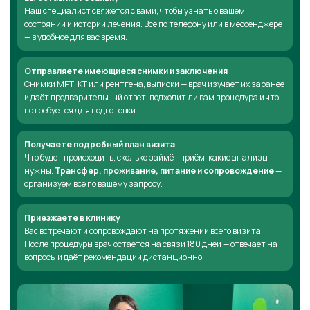
Наш специалист свяжется с вами, чтобы узнать о вашем
состоянии и истории лечения. Всё по телефону или в мессенджере
— в удобное для вас время.
Отправляете имеющиеся снимки и заключения
Снимки МРТ, КТ или рентгена, выписки — врач изучает их заранее
и даёт предварительный ответ: подходит ли вам процедура и что
потребуется для подготовки.
Получаете подробный план визита
Что будет происходить, сколько займёт приём, какие анализы
нужны.
Трансфер, проживание, питание и сопровождение
—
организуем всё по вашему запросу.
Приезжаете в клинику
Вас встречают и сопровождают на протяжении всего визита.
После процедуры врач остаётся на связи 180 дней — отвечает на
вопросы и даёт рекомендации дистанционно.