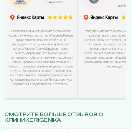
из Ачинска
из Ачин
Обратился в клинику Ридженика с хронической
Увидела в интернете рекламу клини
болью в колене после спортивной травмы. Раньше
посетить так как давно мучаюсь с
думал, что само пройдёт как обычно, но
коленях. Прием доктора очень понра
дискомфорт только усиливался. Травматолог
послушали, посмотрели все анализ
ортопед Баракат Салим Маруфович провел
рекомендации и назначили лечен
осмотр, направил на мрт, диагноз на мрт
ресепшене встретили вежливые дево
подтвердился и объяснил, что у меня поврежден
провели, предлагали чай, вообщем
мениск. Предложил два варианта лечения. Мы
довольна и приняла решение лечиться
начали с противовоспалительных уколов и плазмы
Рекомендую!
в сустав. Боль постепенно уходит, подвижность
восстановливается! Очень благодарен врачу за
чуткость и профессионализм. Теперь знаю, куда
обращаться в случае проблем с суставами!
СМОТРИТЕ БОЛЬШЕ ОТЗЫВОВ О
КЛИНИКЕ RIGENIKA