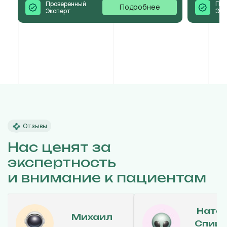
Проверенный
Про
Подробнее
Эксперт
Экс
Отзывы
Нас ценят за
экспертность
и внимание к пациентам
Ната
Михаил
Спиц