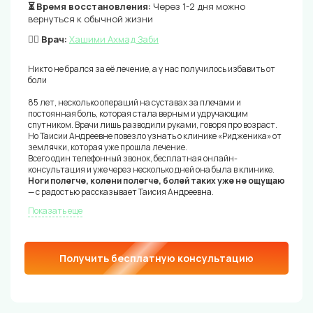
⏳ Время восстановления:
Через 1-2 дня можно
вернуться к обычной жизни
👨‍⚕️ Врач:
Хашими Ахмад Заби
Никто не брался за её лечение, а у нас получилось избавить от
боли
85 лет, несколько операций на суставах за плечами и
постоянная боль, которая стала верным и удручающим
спутником. Врачи лишь разводили руками, говоря про возраст.
Но Таисии Андреевне повезло узнать о клинике «Ридженика» от
землячки, которая уже прошла лечение.
Всего один телефонный звонок, бесплатная онлайн-
консультация и уже через несколько дней она была в клинике.
Ноги полегче, колени полегче, болей таких уже не ощущаю
— с радостью рассказывает Таисия Андреевна.
Показать еще
Получить бесплатную консультацию