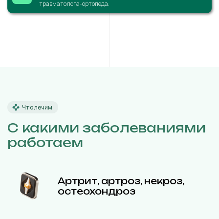
травматолога-ортопеда.
Что лечим
С какими заболеваниями
работаем
Артрит, артроз, некроз,
остеохондроз