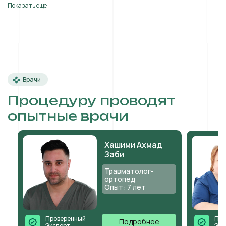
Показать еще
Врачи
Процедуру проводят
опытные врачи
Хашими Ахмад
Заби
Травматолог-
ортопед
Опыт: 7 лет
Проверенный
Про
Подробнее
Эксперт
Экс