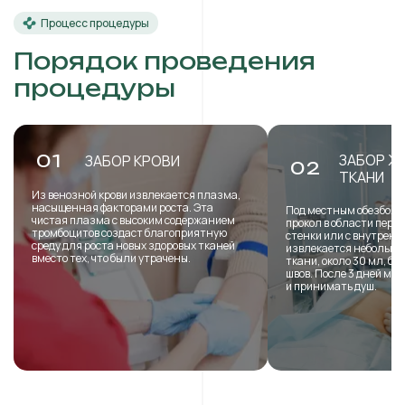
Процесс процедуры
Порядок проведения
процедуры
ЗАБОР Ж
01
ЗАБОР КРОВИ
02
ТКАНИ
Из венозной крови извлекается плазма,
насыщенная факторами роста. Эта
Под местным обезболи
чистая плазма с высоким содержанием
прокол в области пере
тромбоцитов создаст благоприятную
стенки или с внутренн
среду для роста новых здоровых тканей
извлекается небольша
вместо тех, что были утрачены.
ткани, около 30 мл, б
швов. После 3 дней мо
и принимать душ.