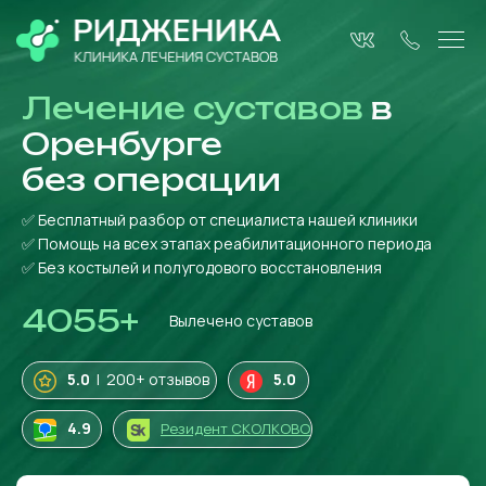
Лечение суставов
в
Оренбурге
без операции
✅ Бесплатный разбор от специалиста нашей клиники
✅ Помощь на всех этапах реабилитационного периода
✅ Без костылей и полугодового восстановления
4055
+
Вылечено суставов
5.0
| 200+ отзывов
5.0
4
.9
Резидент СКОЛКОВО