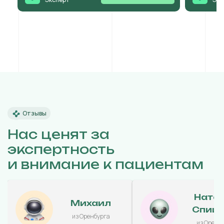
Отзывы
Нас ценят за
экспертность
и внимание к пациентам
Ната
Михаил
Спиц
из Оренбурга
из Оренб