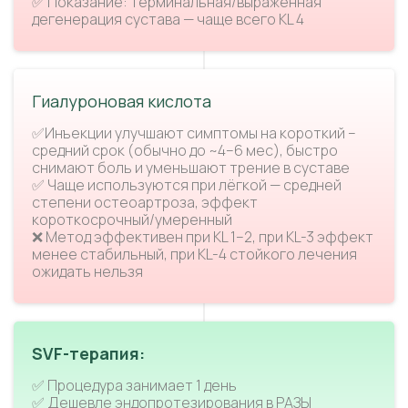
✅ Показание: терминальная/выраженная
дегенерация сустава — чаще всего KL 4
Гиалуроновая кислота
✅Инъекции улучшают симптомы на короткий –
средний срок (обычно до ~4–6 мес), быстро
снимают боль и уменьшают трение в суставе
✅ Чаще используются при лёгкой — средней
степени остеоартроза, эффект
короткосрочный/умеренный
❌ Метод эффективен при KL 1–2, при KL-3 эффект
менее стабильный, при KL-4 стойкого лечения
ожидать нельзя
SVF-терапия:
✅ Процедура занимает 1 день
✅ Дешевле эндопротезирования в РАЗЫ