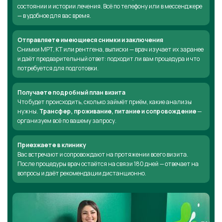
состоянии и истории лечения. Всё по телефону или в мессенджере
— в удобное для вас время.
Отправляете имеющиеся снимки и заключения
Снимки МРТ, КТ или рентгена, выписки — врач изучает их заранее
и даёт предварительный ответ: подходит ли вам процедура и что
потребуется для подготовки.
Получаете подробный план визита
Что будет происходить, сколько займёт приём, какие анализы
нужны.
Трансфер, проживание, питание и сопровождение
—
организуем всё по вашему запросу.
Приезжаете в клинику
Вас встречают и сопровождают на протяжении всего визита.
После процедуры врач остаётся на связи 180 дней — отвечает на
вопросы и даёт рекомендации дистанционно.