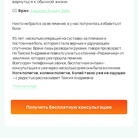
вернуться к обычной жизни
👨‍⚕️ Врач:
Хашими Ахмад Заби
Никто не брался за её лечение, а у нас получилось избавить от
боли
85 лет, несколько операций на суставах за плечами и
постоянная боль, которая стала верным и удручающим
спутником. Врачи лишь разводили руками, говоря про возраст.
Но Таисии Андреевне повезло узнать о клинике «Ридженика» от
землячки, которая уже прошла лечение.
Всего один телефонный звонок, бесплатная онлайн-
консультация и уже через несколько дней она была в клинике.
Ноги полегче, колени полегче, болей таких уже не ощущаю
— с радостью рассказывает Таисия Андреевна.
Показать еще
Получить бесплатную консультацию