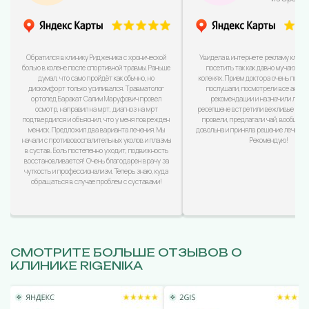
Обратился в клинику Ридженика с хронической
Увидела в интернете рекламу клини
болью в колене после спортивной травмы. Раньше
посетить так как давно мучаюсь с
думал, что само пройдёт как обычно, но
коленях. Прием доктора очень понра
дискомфорт только усиливался. Травматолог
послушали, посмотрели все анализ
ортопед Баракат Салим Маруфович провел
рекомендации и назначили лечен
осмотр, направил на мрт, диагноз на мрт
ресепшене встретили вежливые дево
подтвердился и объяснил, что у меня поврежден
провели, предлагали чай, вообщем
мениск. Предложил два варианта лечения. Мы
довольна и приняла решение лечиться
начали с противовоспалительных уколов и плазмы
Рекомендую!
в сустав. Боль постепенно уходит, подвижность
восстановливается! Очень благодарен врачу за
чуткость и профессионализм. Теперь знаю, куда
обращаться в случае проблем с суставами!
СМОТРИТЕ БОЛЬШЕ ОТЗЫВОВ О
КЛИНИКЕ RIGENIKA