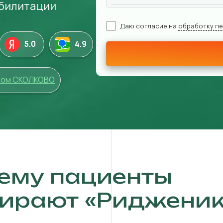
абилитации
Даю согласие на
обработку п
5.0
4
.9
том СКОЛКОВО
ему пациенты
ирают «Ридженик