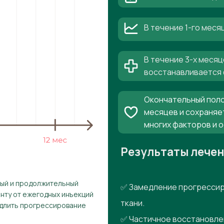
В течение 1-го мес
В течение 3-х месяц
восстанавливается 
Окончательный поло
месяцев и сохраняе
многих факторов и 
Результаты лече
рый и продолжительный
✅ Замедление прогрессир
енту от ежегодных инъекций
ткани.
едлить прогрессирование
✅ Частичное восстановле