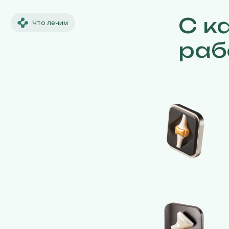
С к
Что лечим
раб