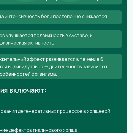
яца интенсивность боли постепенно снижается.
ев улучшается подвижность в суставе, и
физическая активность.
жительный эффект развивается в течение 6
тся индивидуально — длительность зависит от
особенностей организма.
ния включают:
ования дегенеративных процессов в хрящевой
ние дефектов гиалинового хряща.