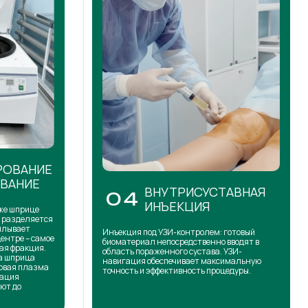
РОВАНИЕ
ОВАНИЕ
ВНУТРИСУСТАВНАЯ
04
ИНЪЕКЦИЯ
же шприце
н разделяется
сплывает
Инъекция под УЗИ-контролем: готовый
центре – самое
биоматериал непосредственно вводят в
ая фракция.
область пораженного сустава. УЗИ-
на шприца
навигация обеспечивает максимальную
товая плазма
точность и эффективность процедуры.
кация
ют до