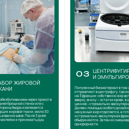
ЦЕНТРИФУГИ
03
И ЭМУЛЬГИР
АБОР ЖИРОВОЙ
КАНИ
Полученный биоматериал в том 
отправляют в центрифугу, где о
на 3 фракции: собственно жир в
обезболиванием через прокол в
вверху, внизу — остатки крови, в 
дней брюшной стенки или с
ценное – стромально-васкулярн
тороны бедра извлекается
Далее с помощью особого дизай
рция жировой ткани, около 30
ненужный жир отделяется, а го
ьзования швов. После 3 дней
и стромально-васкулярная фра
наклейки и принимать душ.
объединяются. Затем их смешива
однородности.