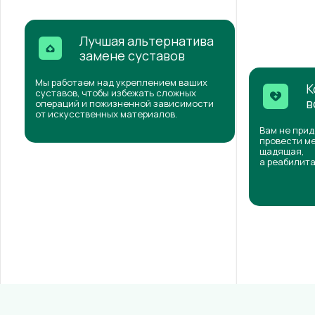
Лучшая альтернатива
замене суставов
Мы работаем над укреплением ваших
К
суставов, чтобы избежать сложных
в
операций и пожизненной зависимости
от искусственных материалов.
Вам не прид
провести ме
щадящая,
а реабилита