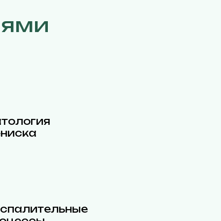
иями
тология
ниска
спалительные
оцессы