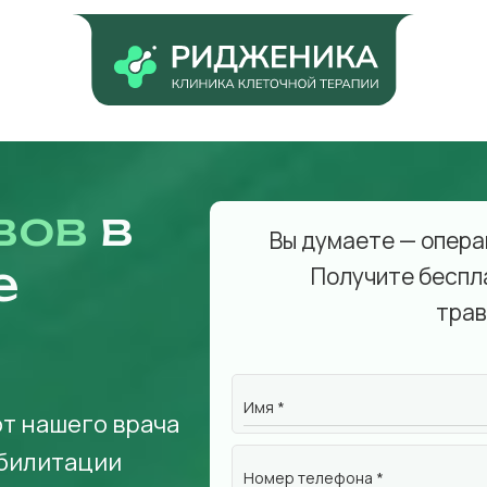
вов
в
Вы думаете — опера
е
Получите беспл
трав
Имя *
от нашего врача
абилитации
Номер телефона *