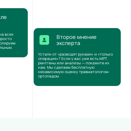
сле
на всех
Второе мнение
просто
эксперта
ролируем
ильным.
Устали от «разводят руками» и «только
операция»? Если у вас уже есть МРТ,
рентгены или анализы — покажите их
нам. Мы сделаем бесплатную
независимую оценку травматологом-
ортопедом.