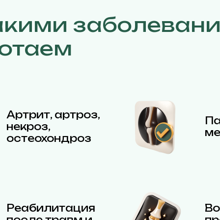
акими заболеван
отаем
Артрит, артроз,
Па
некроз,
ме
остеохондроз
Реабилитация
Во
после травм и
пр