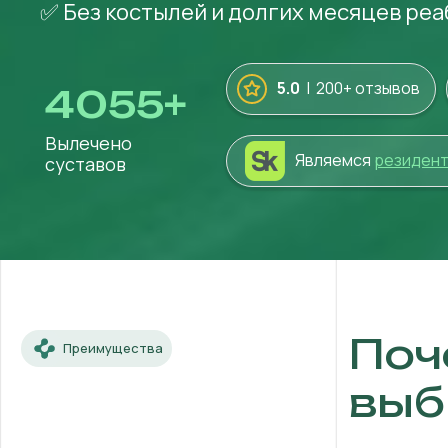
✅ Без костылей и долгих месяцев ре
5.0
| 200+ отзывов
4055
+
Вылечено
Являемся
резиден
суставов
Поч
Преимущества
выб