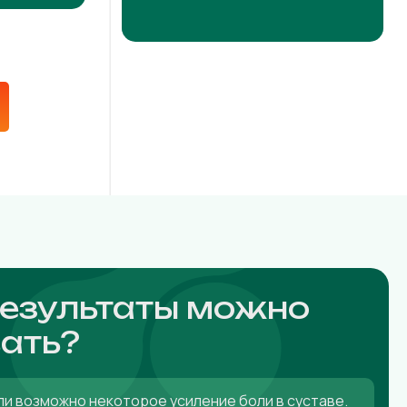
результаты можно
ать?
ли возможно некоторое усиление боли в суставе.