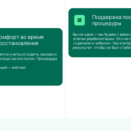
Поддержка по
процедуры
Вы не одни — мы будем с вами 
омфорт во время
этапах реабилитации. Это не 
осстановления
«сделали и забыли». Мы конт
результат, чтобы он был стаб
ется учиться ходить заново и
сяцы на костылях. Процедура
ция — мягкая.