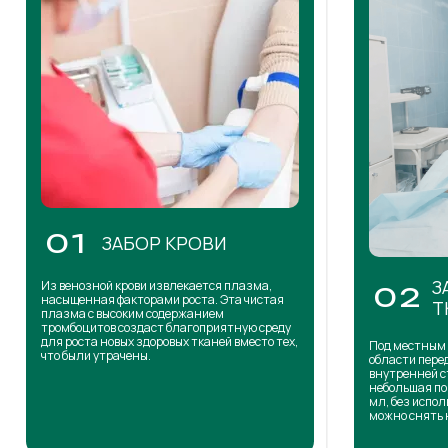
01
ЗАБОР КРОВИ
З
Из венозной крови извлекается плазма,
02
насыщенная факторами роста. Эта чистая
Т
плазма с высоким содержанием
тромбоцитов создаст благоприятную среду
для роста новых здоровых тканей вместо тех,
Под местным 
что были утрачены.
области пере
внутренней с
небольшая по
мл, без испол
можно снять 