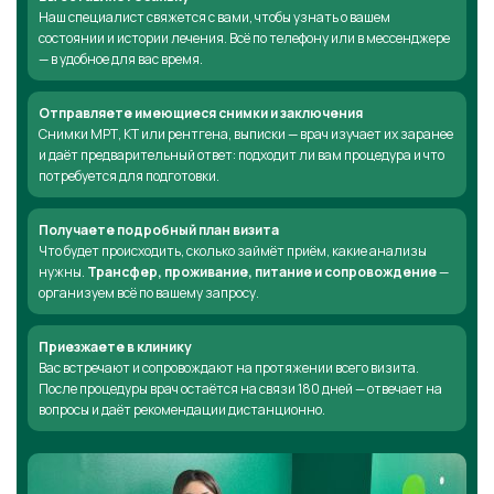
Наш специалист свяжется с вами, чтобы узнать о вашем
состоянии и истории лечения. Всё по телефону или в мессенджере
— в удобное для вас время.
Отправляете имеющиеся снимки и заключения
Снимки МРТ, КТ или рентгена, выписки — врач изучает их заранее
и даёт предварительный ответ: подходит ли вам процедура и что
потребуется для подготовки.
Получаете подробный план визита
Что будет происходить, сколько займёт приём, какие анализы
нужны.
Трансфер, проживание, питание и сопровождение
—
организуем всё по вашему запросу.
Приезжаете в клинику
Вас встречают и сопровождают на протяжении всего визита.
После процедуры врач остаётся на связи 180 дней — отвечает на
вопросы и даёт рекомендации дистанционно.