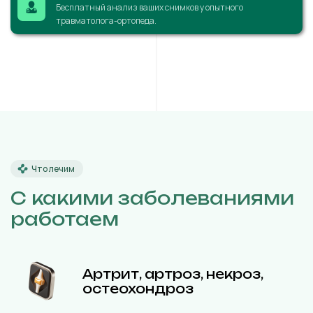
Бесплатный анализ ваших снимков у опытного
травматолога-ортопеда.
Что лечим
С какими заболеваниями
работаем
Артрит, артроз, некроз,
остеохондроз