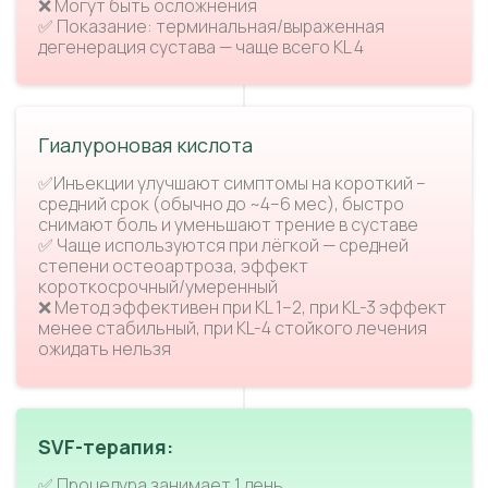
❌ Могут быть осложнения
✅ Показание: терминальная/выраженная
дегенерация сустава — чаще всего KL 4
Гиалуроновая кислота
✅Инъекции улучшают симптомы на короткий –
средний срок (обычно до ~4–6 мес), быстро
снимают боль и уменьшают трение в суставе
✅ Чаще используются при лёгкой — средней
степени остеоартроза, эффект
короткосрочный/умеренный
❌ Метод эффективен при KL 1–2, при KL-3 эффект
менее стабильный, при KL-4 стойкого лечения
ожидать нельзя
SVF-терапия:
✅ Процедура занимает 1 день