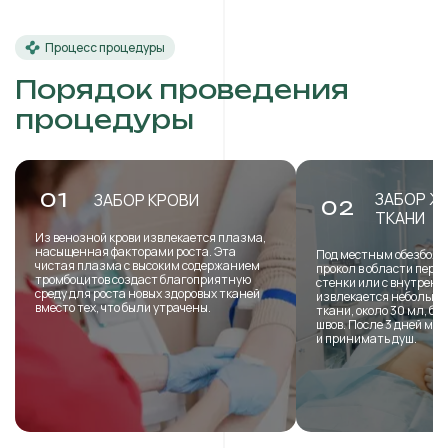
Процесс процедуры
Порядок проведения
процедуры
ЗАБОР Ж
01
ЗАБОР КРОВИ
02
ТКАНИ
Из венозной крови извлекается плазма,
насыщенная факторами роста. Эта
Под местным обезболи
чистая плазма с высоким содержанием
прокол в области пере
тромбоцитов создаст благоприятную
стенки или с внутренн
среду для роста новых здоровых тканей
извлекается небольша
вместо тех, что были утрачены.
ткани, около 30 мл, б
швов. После 3 дней мо
и принимать душ.