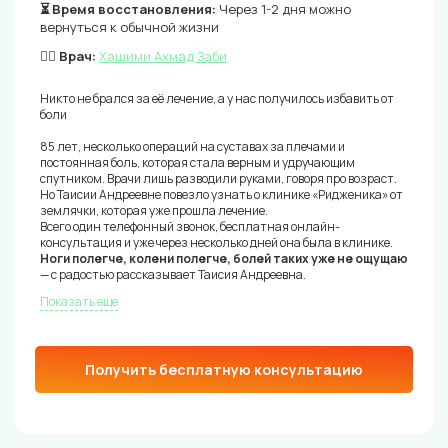
⏳ Время восстановления:
Через 1-2 дня можно
вернуться к обычной жизни
👨‍⚕️ Врач:
Хашими Ахмад Заби
Никто не брался за её лечение, а у нас получилось избавить от
боли
85 лет, несколько операций на суставах за плечами и
постоянная боль, которая стала верным и удручающим
спутником. Врачи лишь разводили руками, говоря про возраст.
Но Таисии Андреевне повезло узнать о клинике «Ридженика» от
землячки, которая уже прошла лечение.
Всего один телефонный звонок, бесплатная онлайн-
консультация и уже через несколько дней она была в клинике.
Ноги полегче, колени полегче, болей таких уже не ощущаю
— с радостью рассказывает Таисия Андреевна.
Показать еще
Получить бесплатную консультацию