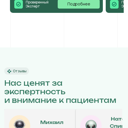
Проверенный
Про
Подробнее
Эксперт
Экс
Отзывы
Нас ценят за
экспертность
и внимание к пациентам
Ната
Михаил
Спиц