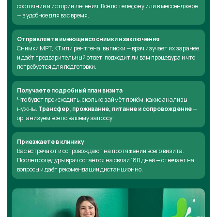
состоянии и истории лечения. Всё по телефону или в мессенджере
— в удобное для вас время.
Отправляете имеющиеся снимки и заключения
Снимки МРТ, КТ или рентгена, выписки — врач изучает их заранее
и даёт предварительный ответ: подходит ли вам процедура и что
потребуется для подготовки.
Получаете подробный план визита
Что будет происходить, сколько займёт приём, какие анализы
нужны.
Трансфер, проживание, питание и сопровождение
—
организуем всё по вашему запросу.
Приезжаете в клинику
Вас встречают и сопровождают на протяжении всего визита.
После процедуры врач остаётся на связи 180 дней — отвечает на
вопросы и даёт рекомендации дистанционно.