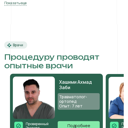
Показать еще
Врачи
Процедуру проводят
опытные врачи
Хашими Ахмад
Заби
Травматолог-
ортопед
Опыт: 7 лет
Проверенный
Про
Подробнее
Эксперт
Экс