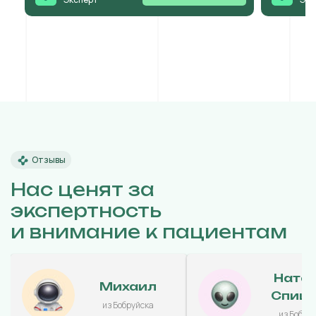
Отзывы
Нас ценят за
экспертность
и внимание к пациентам
Ната
Михаил
Спиц
из Бобруйска
из Бобру