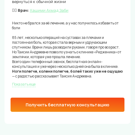
вернуться к обычной жизни
👨‍⚕️ Врач:
Хашими Ахмад Заби
Никто не брался за её лечение, а у нас получилось избавить от
боли
85 лет, несколько операций на суставах за плечами и
постоянная боль, которая стала верным и удручающим
спутником. Врачи лишь разводили руками, говоря про возраст.
Но Таисии Андреевне повезло узнать о клинике «Ридженика» от
землячки, которая уже прошла лечение.
Всего один телефонный звонок, бесплатная онлайн-
консультация и уже через несколько дней она была в клинике.
Ноги полегче, колени полегче, болей таких уже не ощущаю
— с радостью рассказывает Таисия Андреевна.
Показать еще
Получить бесплатную консультацию