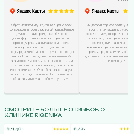
Обратился в клинику Ридженика с хронической
Увидела в интернете рекламу клини
болью в колене после спортивной травмы. Раньше
посетить так как давно мучаюсь с
думал, что само пройдёт как обычно, но
коленях. Прием доктора очень понра
дискомфорт только усиливался. Травматолог
послушали, посмотрели все анализ
ортопед Баракат Салим Маруфович провел
рекомендации и назначили лечен
осмотр, направил на мрт, диагноз на мрт
ресепшене встретили вежливые дево
подтвердился и объяснил, что у меня поврежден
провели, предлагали чай, вообщем
мениск. Предложил два варианта лечения. Мы
довольна и приняла решение лечиться
начали с противовоспалительных уколов и плазмы
Рекомендую!
в сустав. Боль постепенно уходит, подвижность
восстановливается! Очень благодарен врачу за
чуткость и профессионализм. Теперь знаю, куда
обращаться в случае проблем с суставами!
СМОТРИТЕ БОЛЬШЕ ОТЗЫВОВ О
КЛИНИКЕ RIGENIKA