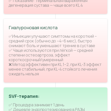
✅ Показание: терминальная/выраженная
дегенерация сустава — чаще всего KL 4
Гиалуроновая кислота
✅Инъекции улучшают симптомы на короткий –
средний срок (обычно до ~4–6 мес), быстро
снимают боль и уменьшают трение в суставе
✅ Чаще используются при лёгкой — средней
степени остеоартроза, эффект
короткосрочный/умеренный
❌ Метод эффективен при KL 1–2, при KL-3 эффект
менее стабильный, при KL-4 стойкого лечения
ожидать нельзя
SVF-терапия:
✅ Процедура занимает 1 день
✅ Дешевле эндопротезирования в РАЗЫ