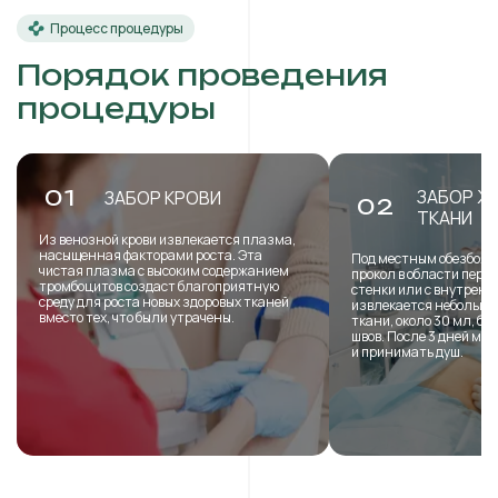
Процесс процедуры
Порядок проведения
процедуры
ЗАБОР Ж
01
ЗАБОР КРОВИ
02
ТКАНИ
Из венозной крови извлекается плазма,
насыщенная факторами роста. Эта
Под местным обезболи
чистая плазма с высоким содержанием
прокол в области пере
тромбоцитов создаст благоприятную
стенки или с внутренн
среду для роста новых здоровых тканей
извлекается небольша
вместо тех, что были утрачены.
ткани, около 30 мл, б
швов. После 3 дней мо
и принимать душ.