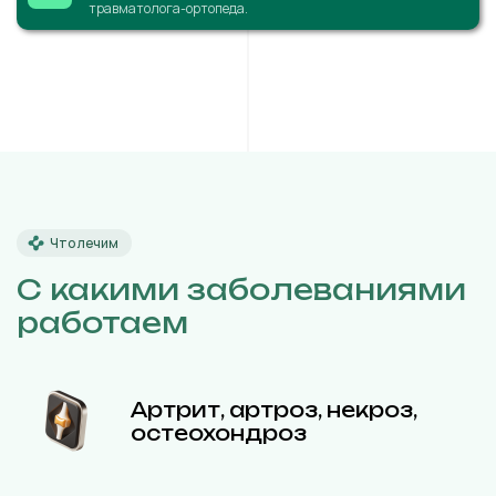
травматолога-ортопеда.
Что лечим
С какими заболеваниями
работаем
Артрит, артроз, некроз,
остеохондроз