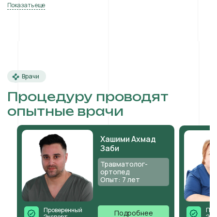
Показать еще
Врачи
Процедуру проводят
опытные врачи
Хашими Ахмад
Заби
Травматолог-
ортопед
Опыт: 7 лет
Проверенный
Про
Подробнее
Эксперт
Экс