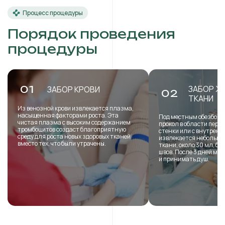
Процесс процедуры
Порядок проведения
процедуры
ЗАБОР Ж
01
ЗАБОР КРОВИ
02
ТКАНИ
Из венозной крови извлекается плазма,
насыщенная факторами роста. Эта
Под местным обезболи
чистая плазма с высоким содержанием
прокол в области пере
тромбоцитов создаст благоприятную
стенки или с внутренн
среду для роста новых здоровых тканей
извлекается небольша
вместо тех, что были утрачены.
ткани, около 30 мл, б
швов. После 3 дней мо
и принимать душ.