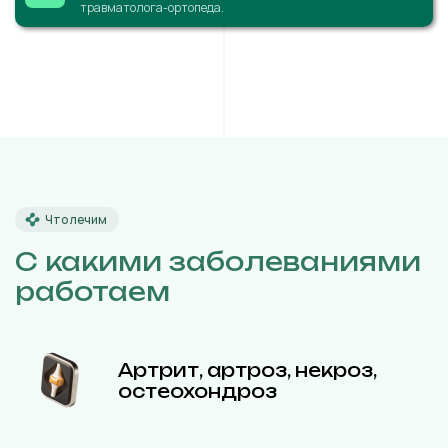
травматолога-ортопеда.
Что лечим
С какими заболеваниями
работаем
Артрит, артроз, некроз,
остеохондроз