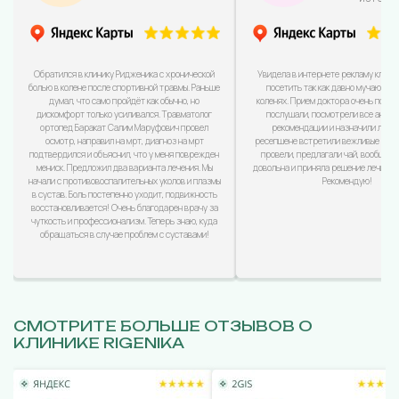
Обратился в клинику Ридженика с хронической
Увидела в интернете рекламу клини
болью в колене после спортивной травмы. Раньше
посетить так как давно мучаюсь с
думал, что само пройдёт как обычно, но
коленях. Прием доктора очень понра
дискомфорт только усиливался. Травматолог
послушали, посмотрели все анализ
ортопед Баракат Салим Маруфович провел
рекомендации и назначили лечен
осмотр, направил на мрт, диагноз на мрт
ресепшене встретили вежливые дево
подтвердился и объяснил, что у меня поврежден
провели, предлагали чай, вообщем
мениск. Предложил два варианта лечения. Мы
довольна и приняла решение лечиться
начали с противовоспалительных уколов и плазмы
Рекомендую!
в сустав. Боль постепенно уходит, подвижность
восстановливается! Очень благодарен врачу за
чуткость и профессионализм. Теперь знаю, куда
обращаться в случае проблем с суставами!
СМОТРИТЕ БОЛЬШЕ ОТЗЫВОВ О
КЛИНИКЕ RIGENIKA