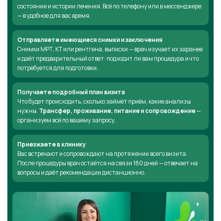
состоянии и истории лечения. Всё по телефону или в мессенджере
— в удобное для вас время.
Отправляете имеющиеся снимки и заключения
Снимки МРТ, КТ или рентгена, выписки — врач изучает их заранее
и даёт предварительный ответ: подходит ли вам процедура и что
потребуется для подготовки.
Получаете подробный план визита
Что будет происходить, сколько займёт приём, какие анализы
нужны.
Трансфер, проживание, питание и сопровождение
—
организуем всё по вашему запросу.
Приезжаете в клинику
Вас встречают и сопровождают на протяжении всего визита.
После процедуры врач остаётся на связи 180 дней — отвечает на
вопросы и даёт рекомендации дистанционно.