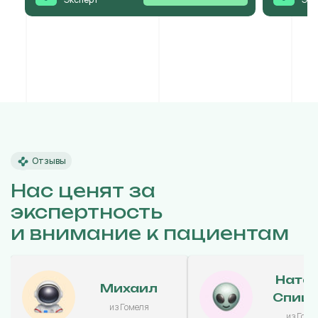
Отзывы
Нас ценят за
экспертность
и внимание к пациентам
Ната
Михаил
Спиц
из Гомеля
из Гоме