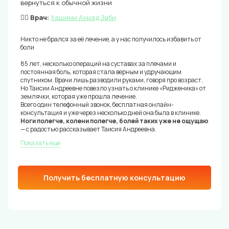
вернуться к обычной жизни
👨‍⚕️ Врач:
Хашими Ахмад Заби
Никто не брался за её лечение, а у нас получилось избавить от
боли
85 лет, несколько операций на суставах за плечами и
постоянная боль, которая стала верным и удручающим
спутником. Врачи лишь разводили руками, говоря про возраст.
Но Таисии Андреевне повезло узнать о клинике «Ридженика» от
землячки, которая уже прошла лечение.
Всего один телефонный звонок, бесплатная онлайн-
консультация и уже через несколько дней она была в клинике.
Ноги полегче, колени полегче, болей таких уже не ощущаю
— с радостью рассказывает Таисия Андреевна.
Показать еще
Получить бесплатную консультацию