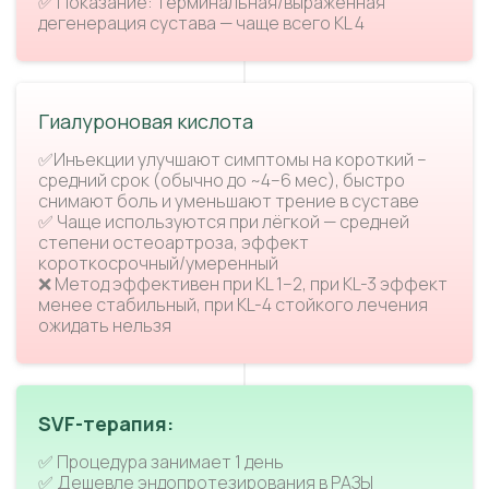
✅ Показание: терминальная/выраженная
дегенерация сустава — чаще всего KL 4
Гиалуроновая кислота
✅Инъекции улучшают симптомы на короткий –
средний срок (обычно до ~4–6 мес), быстро
снимают боль и уменьшают трение в суставе
✅ Чаще используются при лёгкой — средней
степени остеоартроза, эффект
короткосрочный/умеренный
❌ Метод эффективен при KL 1–2, при KL-3 эффект
менее стабильный, при KL-4 стойкого лечения
ожидать нельзя
SVF-терапия:
✅ Процедура занимает 1 день
✅ Дешевле эндопротезирования в РАЗЫ