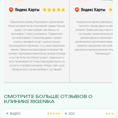
Обратился в клинику Ридженика с хронической
Увидела в интернете рекламу клини
болью в колене после спортивной травмы. Раньше
посетить так как давно мучаюсь с
думал, что само пройдёт как обычно, но
коленях. Прием доктора очень понра
дискомфорт только усиливался. Травматолог
послушали, посмотрели все анализ
ортопед Баракат Салим Маруфович провел
рекомендации и назначили лечен
осмотр, направил на мрт, диагноз на мрт
ресепшене встретили вежливые дево
подтвердился и объяснил, что у меня поврежден
провели, предлагали чай, вообщем
мениск. Предложил два варианта лечения. Мы
довольна и приняла решение лечиться
начали с противовоспалительных уколов и плазмы
Рекомендую!
в сустав. Боль постепенно уходит, подвижность
восстановливается! Очень благодарен врачу за
чуткость и профессионализм. Теперь знаю, куда
обращаться в случае проблем с суставами!
СМОТРИТЕ БОЛЬШЕ ОТЗЫВОВ О
КЛИНИКЕ RIGENIKA