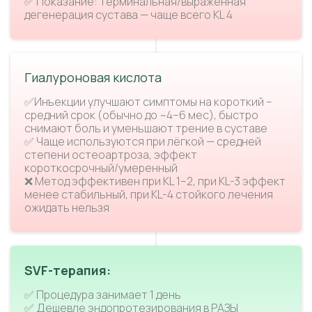
✅ Показание: терминальная/выраженная
дегенерация сустава — чаще всего KL 4
Гиалуроновая кислота
✅Инъекции улучшают симптомы на короткий –
средний срок (обычно до ~4–6 мес), быстро
снимают боль и уменьшают трение в суставе
✅ Чаще используются при лёгкой — средней
степени остеоартроза, эффект
короткосрочный/умеренный
❌ Метод эффективен при KL 1–2, при KL-3 эффект
менее стабильный, при KL-4 стойкого лечения
ожидать нельзя
SVF-терапия:
✅ Процедура занимает 1 день
✅ Дешевле эндопротезирования в РАЗЫ