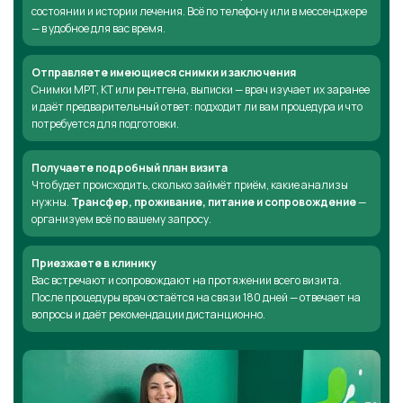
состоянии и истории лечения. Всё по телефону или в мессенджере
— в удобное для вас время.
Отправляете имеющиеся снимки и заключения
Снимки МРТ, КТ или рентгена, выписки — врач изучает их заранее
и даёт предварительный ответ: подходит ли вам процедура и что
потребуется для подготовки.
Получаете подробный план визита
Что будет происходить, сколько займёт приём, какие анализы
нужны.
Трансфер, проживание, питание и сопровождение
—
организуем всё по вашему запросу.
Приезжаете в клинику
Вас встречают и сопровождают на протяжении всего визита.
После процедуры врач остаётся на связи 180 дней — отвечает на
вопросы и даёт рекомендации дистанционно.