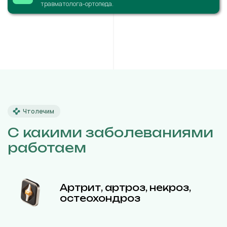
травматолога-ортопеда.
Что лечим
С какими заболеваниями
работаем
Артрит, артроз, некроз,
остеохондроз