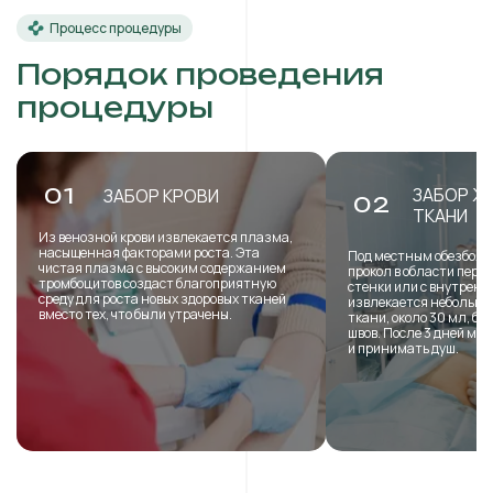
Процесс процедуры
Порядок проведения
процедуры
ЗАБОР Ж
01
ЗАБОР КРОВИ
02
ТКАНИ
Из венозной крови извлекается плазма,
насыщенная факторами роста. Эта
Под местным обезболи
чистая плазма с высоким содержанием
прокол в области пере
тромбоцитов создаст благоприятную
стенки или с внутренн
среду для роста новых здоровых тканей
извлекается небольша
вместо тех, что были утрачены.
ткани, около 30 мл, б
швов. После 3 дней мо
и принимать душ.