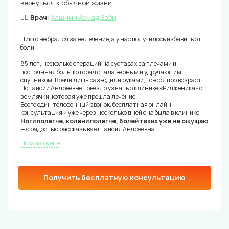
вернуться к обычной жизни
👨‍⚕️ Врач:
Хашими Ахмад Заби
Никто не брался за её лечение, а у нас получилось избавить от
боли
85 лет, несколько операций на суставах за плечами и
постоянная боль, которая стала верным и удручающим
спутником. Врачи лишь разводили руками, говоря про возраст.
Но Таисии Андреевне повезло узнать о клинике «Ридженика» от
землячки, которая уже прошла лечение.
Всего один телефонный звонок, бесплатная онлайн-
консультация и уже через несколько дней она была в клинике.
Ноги полегче, колени полегче, болей таких уже не ощущаю
— с радостью рассказывает Таисия Андреевна.
Показать еще
Получить бесплатную консультацию