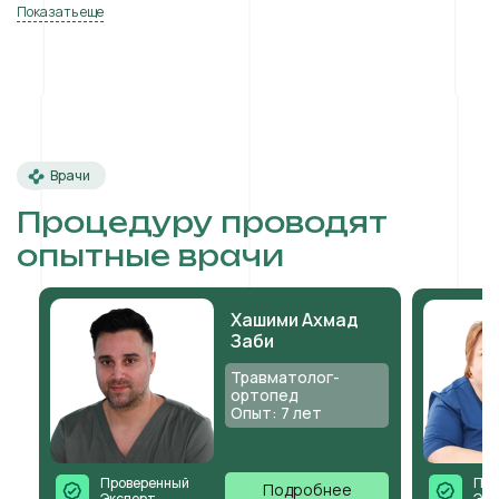
Показать еще
Врачи
Процедуру проводят
опытные врачи
Хашими Ахмад
Заби
Травматолог-
ортопед
Опыт: 7 лет
Проверенный
Про
Подробнее
Эксперт
Экс