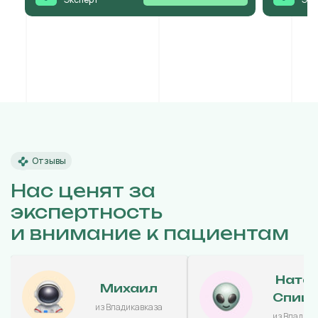
Отзывы
Нас ценят за
экспертность
и внимание к пациентам
Ната
Михаил
Спиц
из Владикавказа
из Владика