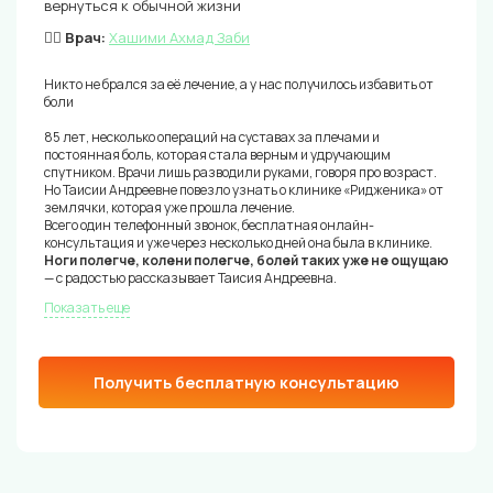
вернуться к обычной жизни
👨‍⚕️ Врач:
Хашими Ахмад Заби
Никто не брался за её лечение, а у нас получилось избавить от
боли
85 лет, несколько операций на суставах за плечами и
постоянная боль, которая стала верным и удручающим
спутником. Врачи лишь разводили руками, говоря про возраст.
Но Таисии Андреевне повезло узнать о клинике «Ридженика» от
землячки, которая уже прошла лечение.
Всего один телефонный звонок, бесплатная онлайн-
консультация и уже через несколько дней она была в клинике.
Ноги полегче, колени полегче, болей таких уже не ощущаю
— с радостью рассказывает Таисия Андреевна.
Показать еще
Получить бесплатную консультацию