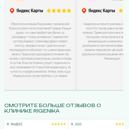
Обратился в клинику Ридженика с хронической
Увидела в интернете рекламу клини
болью в колене после спортивной травмы. Раньше
посетить так как давно мучаюсь с
думал, что само пройдёт как обычно, но
коленях. Прием доктора очень понра
дискомфорт только усиливался. Травматолог
послушали, посмотрели все анализ
ортопед Баракат Салим Маруфович провел
рекомендации и назначили лечен
осмотр, направил на мрт, диагноз на мрт
ресепшене встретили вежливые дево
подтвердился и объяснил, что у меня поврежден
провели, предлагали чай, вообщем
мениск. Предложил два варианта лечения. Мы
довольна и приняла решение лечиться
начали с противовоспалительных уколов и плазмы
Рекомендую!
в сустав. Боль постепенно уходит, подвижность
восстановливается! Очень благодарен врачу за
чуткость и профессионализм. Теперь знаю, куда
обращаться в случае проблем с суставами!
СМОТРИТЕ БОЛЬШЕ ОТЗЫВОВ О
КЛИНИКЕ RIGENIKA