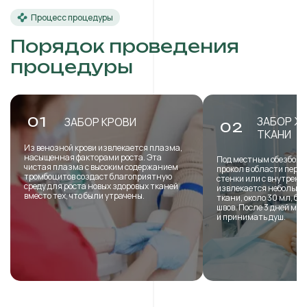
Процесс процедуры
Порядок проведения
процедуры
ЗАБОР Ж
01
ЗАБОР КРОВИ
02
ТКАНИ
Из венозной крови извлекается плазма,
насыщенная факторами роста. Эта
Под местным обезболи
чистая плазма с высоким содержанием
прокол в области пере
тромбоцитов создаст благоприятную
стенки или с внутренн
среду для роста новых здоровых тканей
извлекается небольша
вместо тех, что были утрачены.
ткани, около 30 мл, б
швов. После 3 дней мо
и принимать душ.