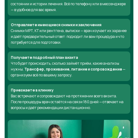
состоянии и истории лечения. Всё по телефону или в мессенджере
— в удобное для вас время.
Отправляете имеющиеся снимки и заключения
Снимки МРТ, КТ или рентгена, выписки — врач изучает их заранее
и даёт предварительный ответ: подходит ли вам процедура и что
потребуется для подготовки.
Получаете подробный план визита
Что будет происходить, сколько займёт приём, какие анализы
нужны.
Трансфер, проживание, питание и сопровождение
—
организуем всё по вашему запросу.
Приезжаете в клинику
Вас встречают и сопровождают на протяжении всего визита.
После процедуры врач остаётся на связи 180 дней — отвечает на
вопросы и даёт рекомендации дистанционно.