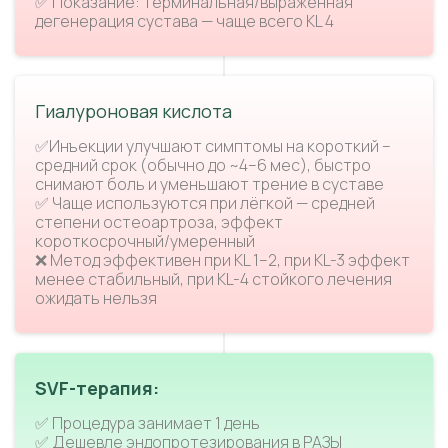
✅ Показание: терминальная/выраженная
дегенерация сустава — чаще всего KL 4
Гиалуроновая кислота
✅Инъекции улучшают симптомы на короткий –
средний срок (обычно до ~4–6 мес), быстро
снимают боль и уменьшают трение в суставе
✅ Чаще используются при лёгкой — средней
степени остеоартроза, эффект
короткосрочный/умеренный
❌ Метод эффективен при KL 1–2, при KL-3 эффект
менее стабильный, при KL-4 стойкого лечения
ожидать нельзя
SVF-терапия:
✅ Процедура занимает 1 день
✅ Дешевле эндопротезирования в РАЗЫ