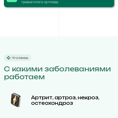
травматолога-ортопеда.
Что лечим
С какими заболеваниями
работаем
Артрит, артроз, некроз,
остеохондроз