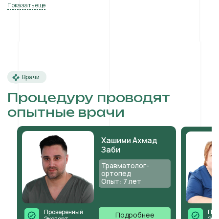
Показать еще
Врачи
Процедуру проводят
опытные врачи
Хашими Ахмад
Заби
Травматолог-
ортопед
Опыт: 7 лет
Проверенный
Про
Подробнее
Эксперт
Экс