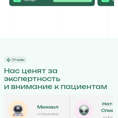
Отзывы
Нас ценят за
экспертность
и внимание к пациентам
Ната
Михаил
Спиц
из Жанаозена
из Жанао