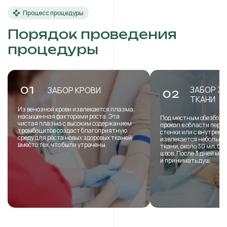
Процесс процедуры
Порядок проведения
процедуры
ЗАБОР Ж
01
ЗАБОР КРОВИ
02
ТКАНИ
Из венозной крови извлекается плазма,
насыщенная факторами роста. Эта
Под местным обезболи
чистая плазма с высоким содержанием
прокол в области пере
тромбоцитов создаст благоприятную
стенки или с внутренн
среду для роста новых здоровых тканей
извлекается небольша
вместо тех, что были утрачены.
ткани, около 30 мл, б
швов. После 3 дней мо
и принимать душ.