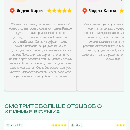
Обратился в клинику Ридженика с хронической
Увидела в интернете рекламу клини
болью в колене после спортивной травмы. Раньше
посетить так как давно мучаюсь с
думал, что само пройдёт как обычно, но
коленях. Прием доктора очень понра
дискомфорт только усиливался. Травматолог
послушали, посмотрели все анализ
ортопед Баракат Салим Маруфович провел
рекомендации и назначили лечен
осмотр, направил на мрт, диагноз на мрт
ресепшене встретили вежливые дево
подтвердился и объяснил, что у меня поврежден
провели, предлагали чай, вообщем
мениск. Предложил два варианта лечения. Мы
довольна и приняла решение лечиться
начали с противовоспалительных уколов и плазмы
Рекомендую!
в сустав. Боль постепенно уходит, подвижность
восстановливается! Очень благодарен врачу за
чуткость и профессионализм. Теперь знаю, куда
обращаться в случае проблем с суставами!
СМОТРИТЕ БОЛЬШЕ ОТЗЫВОВ О
КЛИНИКЕ RIGENIKA