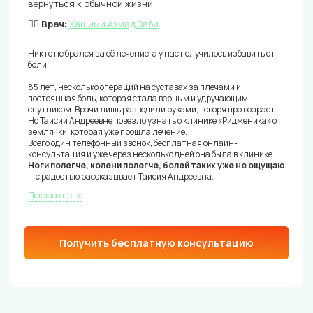
вернуться к обычной жизни
👨‍⚕️ Врач:
Хашими Ахмад Заби
Никто не брался за её лечение, а у нас получилось избавить от
боли
85 лет, несколько операций на суставах за плечами и
постоянная боль, которая стала верным и удручающим
спутником. Врачи лишь разводили руками, говоря про возраст.
Но Таисии Андреевне повезло узнать о клинике «Ридженика» от
землячки, которая уже прошла лечение.
Всего один телефонный звонок, бесплатная онлайн-
консультация и уже через несколько дней она была в клинике.
Ноги полегче, колени полегче, болей таких уже не ощущаю
— с радостью рассказывает Таисия Андреевна.
Показать еще
Получить бесплатную консультацию