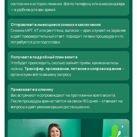
состоянии и истории лечения. Всё по телефону или в мессенджере
— в удобное для вас время.
Отправляете имеющиеся снимки и заключения
Снимки МРТ, КТ или рентгена, выписки — врач изучает их заранее
и даёт предварительный ответ: подходит ли вам процедура и что
потребуется для подготовки.
Получаете подробный план визита
Что будет происходить, сколько займёт приём, какие анализы
нужны.
Трансфер, проживание, питание и сопровождение
—
организуем всё по вашему запросу.
Приезжаете в клинику
Вас встречают и сопровождают на протяжении всего визита.
После процедуры врач остаётся на связи 180 дней — отвечает на
вопросы и даёт рекомендации дистанционно.