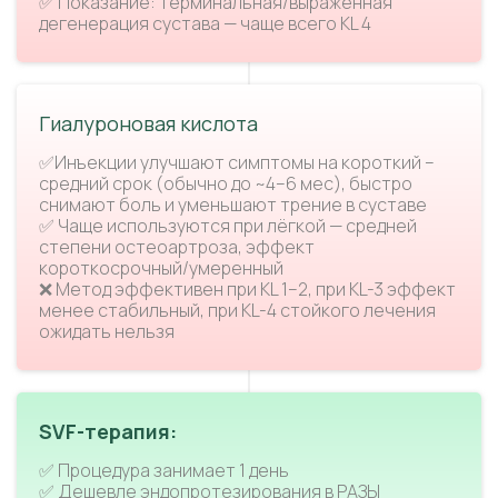
✅ Показание: терминальная/выраженная
дегенерация сустава — чаще всего KL 4
Гиалуроновая кислота
✅Инъекции улучшают симптомы на короткий –
средний срок (обычно до ~4–6 мес), быстро
снимают боль и уменьшают трение в суставе
✅ Чаще используются при лёгкой — средней
степени остеоартроза, эффект
короткосрочный/умеренный
❌ Метод эффективен при KL 1–2, при KL-3 эффект
менее стабильный, при KL-4 стойкого лечения
ожидать нельзя
SVF-терапия:
✅ Процедура занимает 1 день
✅ Дешевле эндопротезирования в РАЗЫ