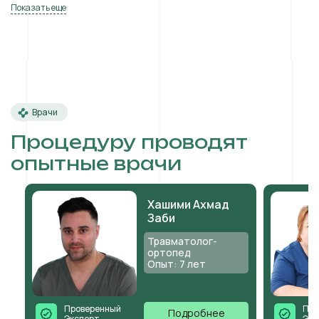
Показать еще
Врачи
Процедуру проводят
опытные врачи
Хашими Ахмад
Заби
Травматолог-
ортопед
Опыт: 7 лет
Проверенный
Про
Подробнее
Эксперт
Экс