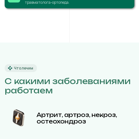
травматолога-ортопеда.
Что лечим
С какими заболеваниями
работаем
Артрит, артроз, некроз,
остеохондроз