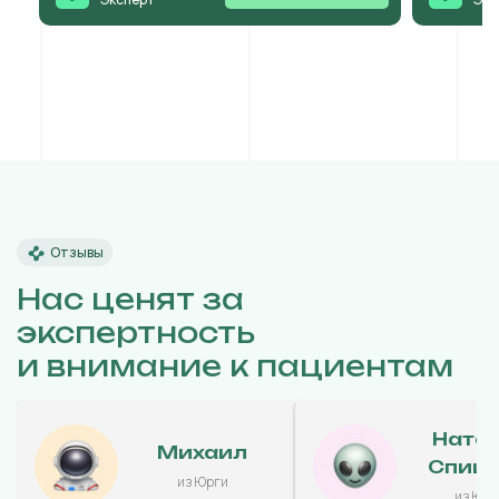
Отзывы
Нас ценят за
экспертность
и внимание к пациентам
Ната
Михаил
Спиц
из Юрги
из Юрг