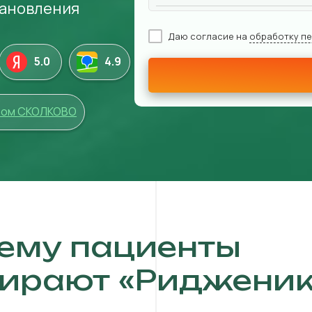
тановления
Даю согласие на
обработку п
5.0
4
.9
том СКОЛКОВО
ему пациенты
ирают «Ридженик