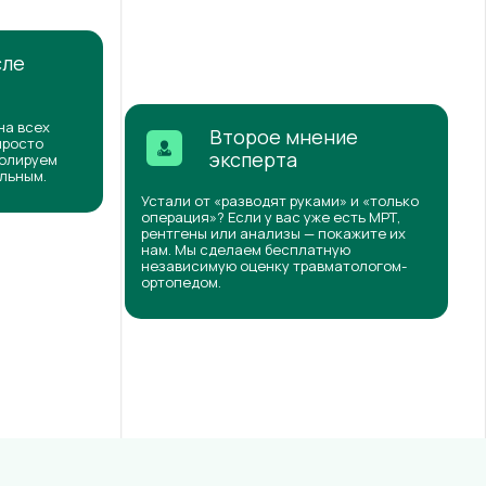
сле
на всех
Второе мнение
просто
эксперта
ролируем
ильным.
Устали от «разводят руками» и «только
операция»? Если у вас уже есть МРТ,
рентгены или анализы — покажите их
нам. Мы сделаем бесплатную
независимую оценку травматологом-
ортопедом.