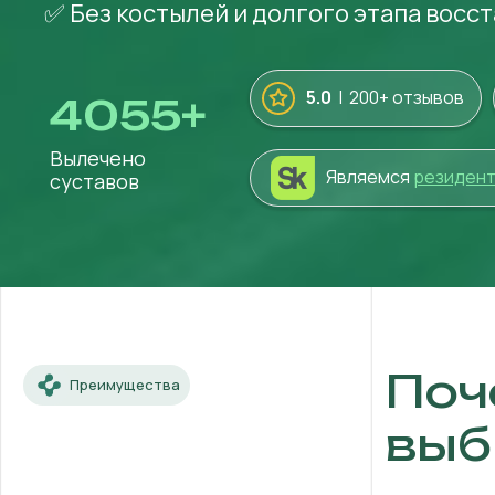
✅ Без костылей и долгого этапа восс
5.0
| 200+ отзывов
4055
+
Вылечено
Являемся
резиден
суставов
Поч
Преимущества
выб