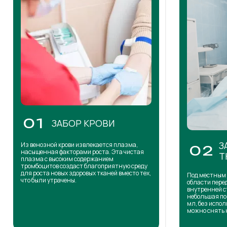
01
ЗАБОР КРОВИ
З
Из венозной крови извлекается плазма,
02
насыщенная факторами роста. Эта чистая
Т
плазма с высоким содержанием
тромбоцитов создаст благоприятную среду
для роста новых здоровых тканей вместо тех,
Под местным 
что были утрачены.
области пере
внутренней с
небольшая по
мл, без испол
можно снять 