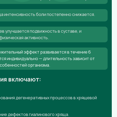
яца интенсивность боли постепенно снижается.
ев улучшается подвижность в суставе, и
физическая активность.
жительный эффект развивается в течение 6
тся индивидуально — длительность зависит от
особенностей организма.
ния включают:
ования дегенеративных процессов в хрящевой
ние дефектов гиалинового хряща.