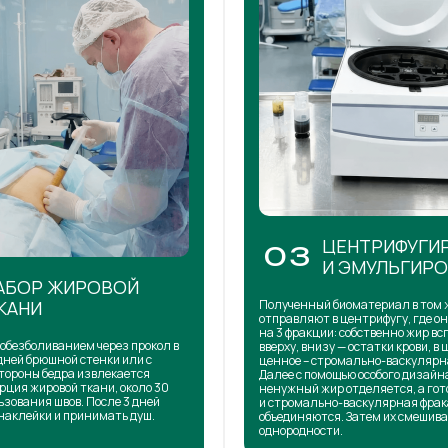
ЦЕНТРИФУГИ
03
И ЭМУЛЬГИР
АБОР ЖИРОВОЙ
КАНИ
Полученный биоматериал в том 
отправляют в центрифугу, где о
на 3 фракции: собственно жир в
обезболиванием через прокол в
вверху, внизу — остатки крови, в 
дней брюшной стенки или с
ценное – стромально-васкулярн
тороны бедра извлекается
Далее с помощью особого дизай
рция жировой ткани, около 30
ненужный жир отделяется, а го
ьзования швов. После 3 дней
и стромально-васкулярная фра
наклейки и принимать душ.
объединяются. Затем их смешива
однородности.