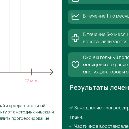
В течение 1-го мес
В течение 3-х месяц
восстанавливается 
Окончательный поло
месяцев и сохраняе
многих факторов и 
Результаты лече
рый и продолжительный
✅ Замедление прогрессир
енту от ежегодных инъекций
ткани.
едлить прогрессирование
✅ Частичное восстановле