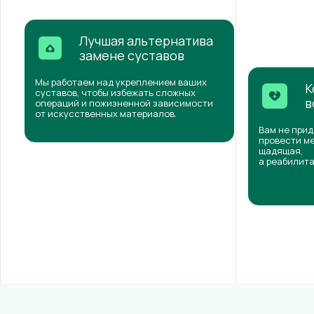
Лучшая альтернатива
замене суставов
Мы работаем над укреплением ваших
К
суставов, чтобы избежать сложных
в
операций и пожизненной зависимости
от искусственных материалов.
Вам не прид
провести ме
щадящая,
а реабилита