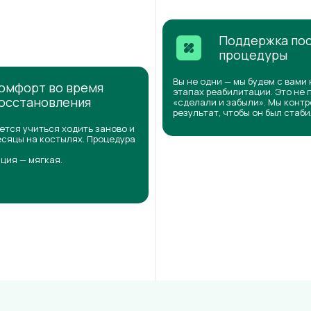
Поддержка по
процедуры
Вы не одни — мы будем с вами 
омфорт во время
этапах реабилитации. Это не 
осстановления
«сделали и забыли». Мы конт
результат, чтобы он был стаб
ется учиться ходить заново и
сяцы на костылях. Процедура
ция — мягкая.