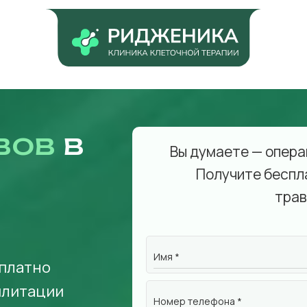
вов
в
Вы думаете — опера
Получите беспл
трав
Имя *
сплатно
илитации
Номер телефона *