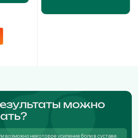
результаты можно
ать?
ли возможно некоторое усиление боли в суставе.