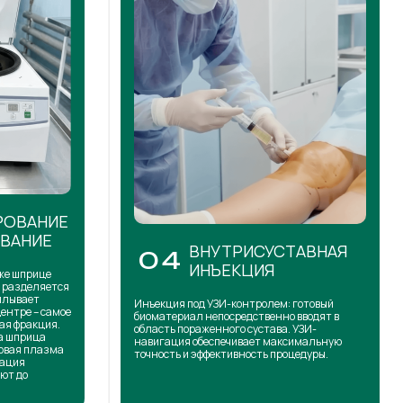
РОВАНИЕ
ОВАНИЕ
ВНУТРИСУСТАВНАЯ
04
ИНЪЕКЦИЯ
же шприце
н разделяется
сплывает
Инъекция под УЗИ-контролем: готовый
центре – самое
биоматериал непосредственно вводят в
ая фракция.
область пораженного сустава. УЗИ-
на шприца
навигация обеспечивает максимальную
товая плазма
точность и эффективность процедуры.
кация
ют до