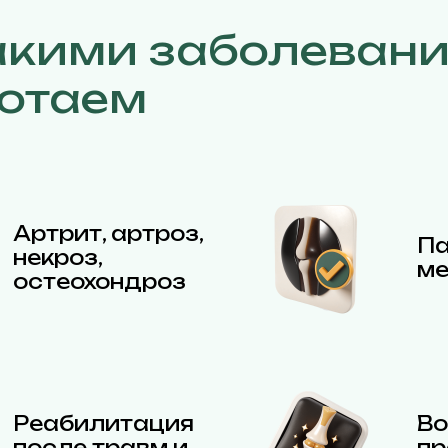
акими заболеван
отаем
Артрит, артроз,
Па
некроз,
ме
остеохондроз
Реабилитация
Во
после травм и
пр