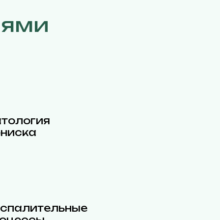
иями
тология
ниска
спалительные
оцессы