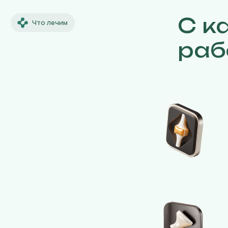
С к
Что лечим
раб