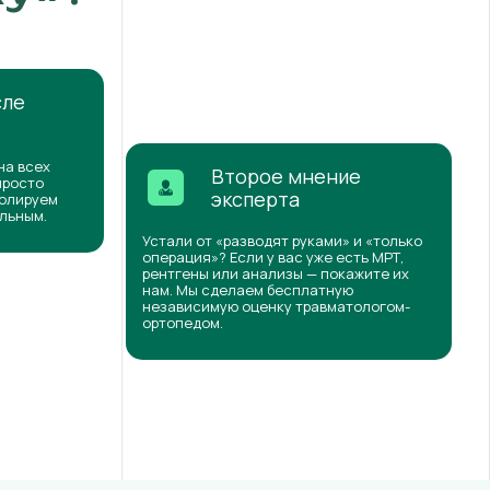
сле
на всех
Второе мнение
просто
эксперта
ролируем
ильным.
Устали от «разводят руками» и «только
операция»? Если у вас уже есть МРТ,
рентгены или анализы — покажите их
нам. Мы сделаем бесплатную
независимую оценку травматологом-
ортопедом.