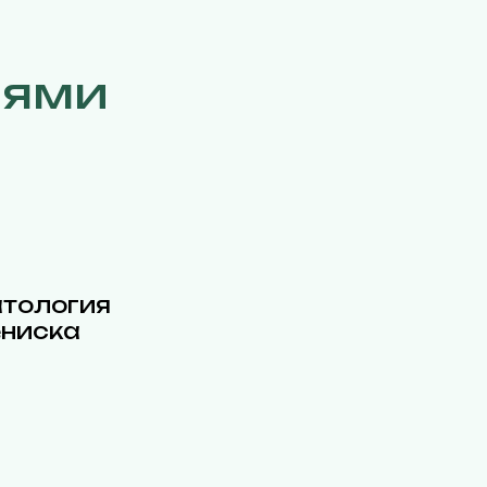
иями
тология
ниска