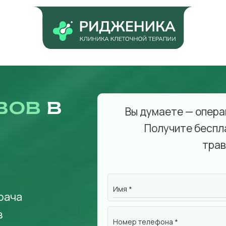
вов
в
Вы думаете — опера
Получите беспл
трав
Имя *
рача
в
Номер телефона *