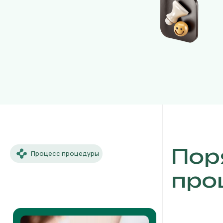
Пор
Процесс процедуры
про