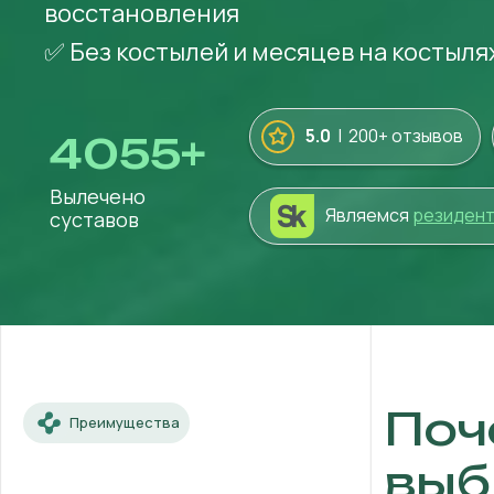
восстановления
✅ Без костылей и месяцев на костыля
5.0
| 200+ отзывов
4055
+
Вылечено
Являемся
резиден
суставов
Поч
Преимущества
выб