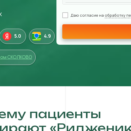
х
Даю согласие на
обработку п
5.0
4
.9
том СКОЛКОВО
ему пациенты
ирают «Ридженик