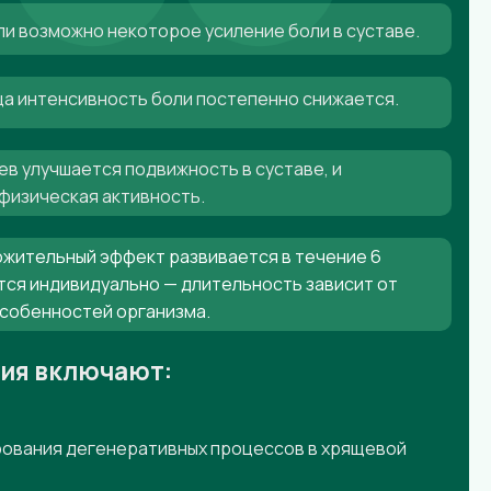
ли возможно некоторое усиление боли в суставе.
яца интенсивность боли постепенно снижается.
ев улучшается подвижность в суставе, и
физическая активность.
жительный эффект развивается в течение 6
тся индивидуально — длительность зависит от
особенностей организма.
ния включают:
ования дегенеративных процессов в хрящевой