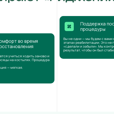
Поддержка по
процедуры
Вы не одни — мы будем с вами 
омфорт во время
этапах реабилитации. Это не 
осстановления
«сделали и забыли». Мы конт
результат, чтобы он был стаб
ется учиться ходить заново и
сяцы на костылях. Процедура
ция — мягкая.