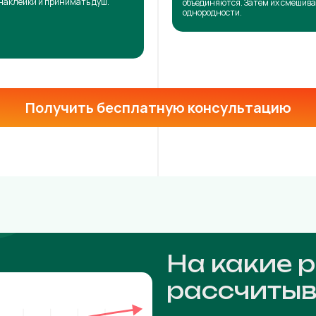
наклейки и принимать душ.
объединяются. Затем их смешива
однородности.
Получить бесплатную консультацию
На какие 
рассчитыв