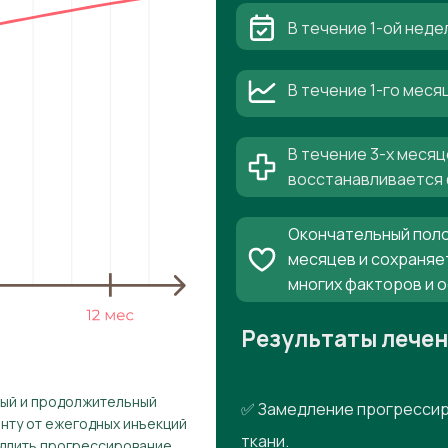
В течение 1-ой неде
В течение 1-го мес
В течение 3-х месяц
восстанавливается 
Окончательный поло
месяцев и сохраняе
многих факторов и 
Результаты лече
рый и продолжительный
✅ Замедление прогрессир
енту от ежегодных инъекций
ткани.
едлить прогрессирование