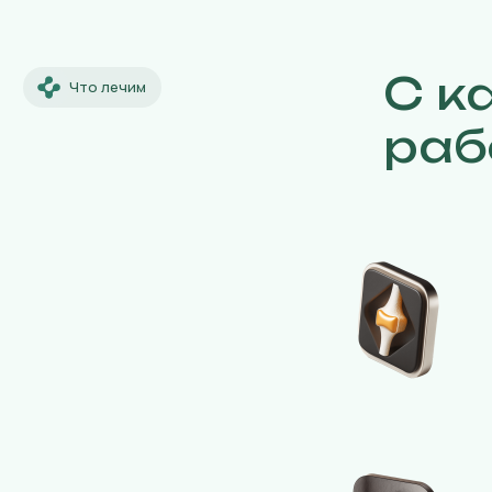
С к
Что лечим
раб