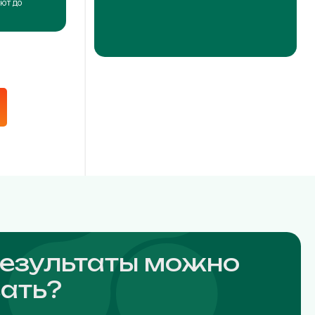
ют до
результаты можно
ать?