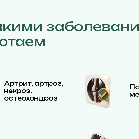
акими заболеван
отаем
Артрит, артроз,
Па
некроз,
ме
остеохондроз