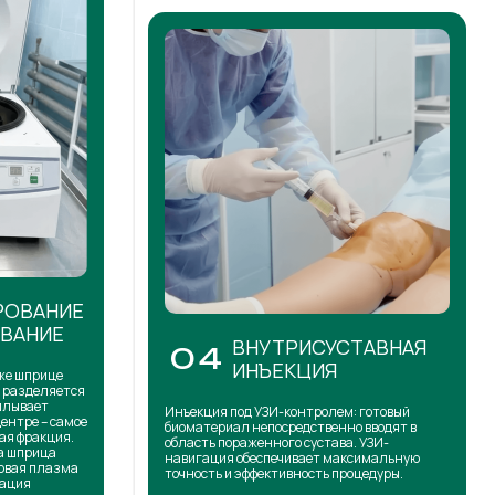
РОВАНИЕ
ОВАНИЕ
ВНУТРИСУСТАВНАЯ
04
ИНЪЕКЦИЯ
же шприце
н разделяется
сплывает
Инъекция под УЗИ-контролем: готовый
центре – самое
биоматериал непосредственно вводят в
ая фракция.
область пораженного сустава. УЗИ-
на шприца
навигация обеспечивает максимальную
товая плазма
точность и эффективность процедуры.
кация