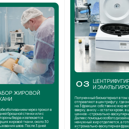
ЦЕНТРИФУГИ
03
И ЭМУЛЬГИР
АБОР ЖИРОВОЙ
КАНИ
Полученный биоматериал в том 
отправляют в центрифугу, где о
на 3 фракции: собственно жир в
обезболиванием через прокол в
вверху, внизу — остатки крови, в 
дней брюшной стенки или с
ценное – стромально-васкулярн
тороны бедра извлекается
Далее с помощью особого дизай
рция жировой ткани, около 30
ненужный жир отделяется, а го
ьзования швов. После 3 дней
и стромально-васкулярная фра