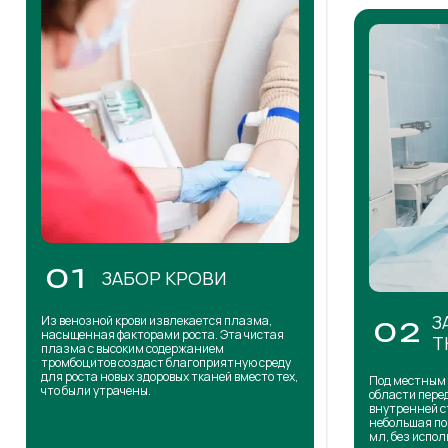
01
ЗАБОР КРОВИ
З
Из венозной крови извлекается плазма,
02
насыщенная факторами роста. Эта чистая
Т
плазма с высоким содержанием
тромбоцитов создаст благоприятную среду
для роста новых здоровых тканей вместо тех,
Под местным 
что были утрачены.
области пере
внутренней с
небольшая по
мл, без испол