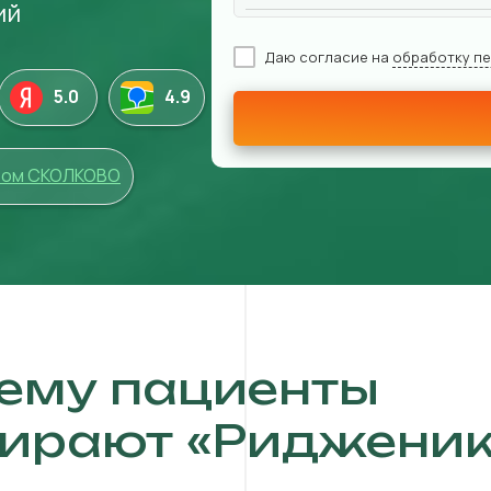
ий
Даю согласие на
обработку п
5.0
4
.9
том СКОЛКОВО
ему пациенты
ирают «Ридженик