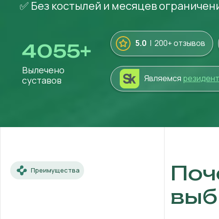
✅ Без костылей и месяцев ограничен
5.0
| 200+ отзывов
4055
+
Вылечено
Являемся
резиден
суставов
Поч
Преимущества
выб