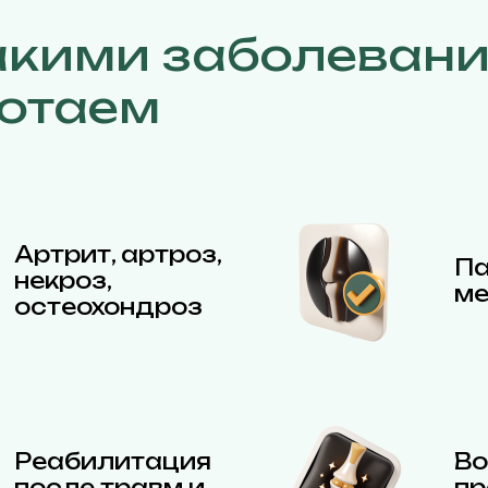
акими заболеван
отаем
Артрит, артроз,
Па
некроз,
ме
остеохондроз
Реабилитация
Во
после травм и
пр