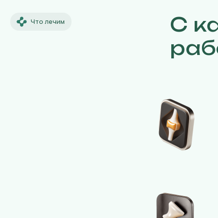
С к
Что лечим
раб