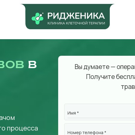
вов
в
Вы думаете — опера
Получите беспл
трав
Имя *
рачом
го процесса
Номер телефона *