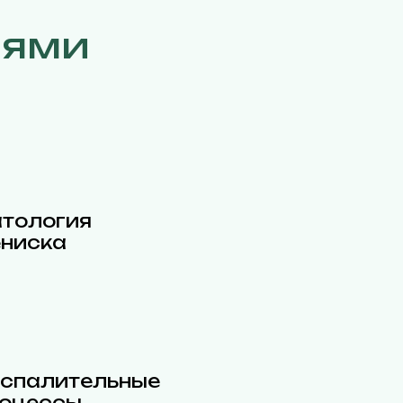
иями
тология
ниска
спалительные
оцессы