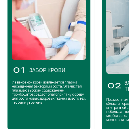
01
ЗАБОР КРОВИ
З
Из венозной крови извлекается плазма,
02
насыщенная факторами роста. Эта чистая
Т
плазма с высоким содержанием
тромбоцитов создаст благоприятную среду
для роста новых здоровых тканей вместо тех,
Под местным 
что были утрачены.
области пере
внутренней с
небольшая по
мл, без испол
можно снять 