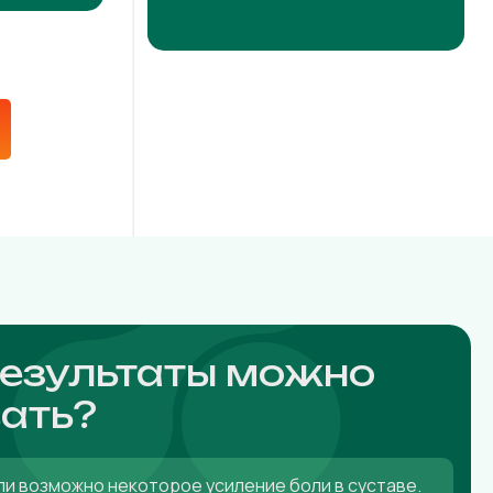
результаты можно
ать?
ли возможно некоторое усиление боли в суставе.