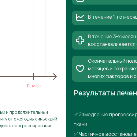
В течение 1-го мес
В течение 3-х месяц
восстанавливается 
Окончательный поло
месяцев и сохраняе
многих факторов и 
Результаты лече
рый и продолжительный
✅ Замедление прогрессир
енту от ежегодных инъекций
ткани.
едлить прогрессирование
✅ Частичное восстановле