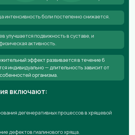
яца интенсивность боли постепенно снижается.
ев улучшается подвижность в суставе, и
физическая активность.
жительный эффект развивается в течение 6
тся индивидуально — длительность зависит от
особенностей организма.
ния включают:
ования дегенеративных процессов в хрящевой
ние дефектов гиалинового хряща.