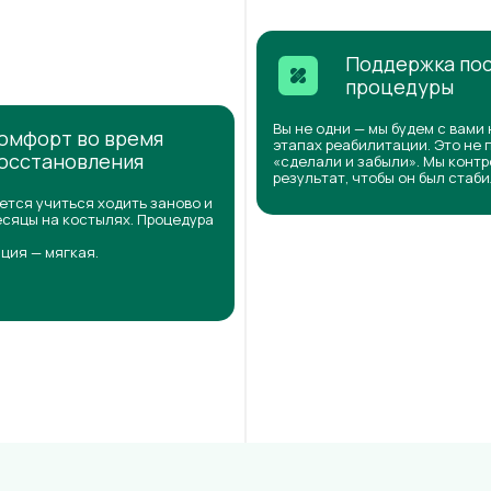
Поддержка по
процедуры
Вы не одни — мы будем с вами 
омфорт во время
этапах реабилитации. Это не 
осстановления
«сделали и забыли». Мы конт
результат, чтобы он был стаб
ется учиться ходить заново и
сяцы на костылях. Процедура
ция — мягкая.