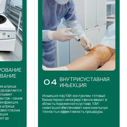
РОВАНИЕ
ОВАНИЕ
ВНУТРИСУСТАВНАЯ
04
ИНЪЕКЦИЯ
же шприце
н разделяется
сплывает
Инъекция под УЗИ-контролем: готовый
центре – самое
биоматериал непосредственно вводят в
ая фракция.
область пораженного сустава. УЗИ-
на шприца
навигация обеспечивает максимальную
товая плазма
точность и эффективность процедуры.
кация
ют до