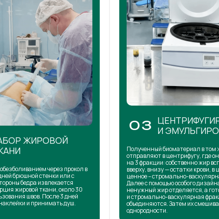
ЦЕНТРИФУГИ
03
И ЭМУЛЬГИР
АБОР ЖИРОВОЙ
КАНИ
Полученный биоматериал в том 
отправляют в центрифугу, где о
на 3 фракции: собственно жир в
обезболиванием через прокол в
вверху, внизу — остатки крови, в 
дней брюшной стенки или с
ценное – стромально-васкулярн
тороны бедра извлекается
Далее с помощью особого дизай
рция жировой ткани, около 30
ненужный жир отделяется, а го
ьзования швов. После 3 дней
и стромально-васкулярная фра
наклейки и принимать душ.
объединяются. Затем их смешива
однородности.