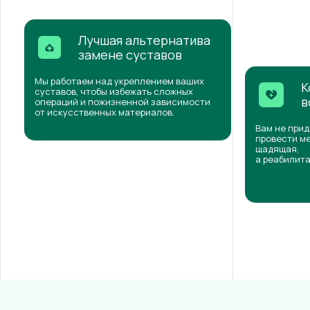
Лучшая альтернатива
замене суставов
Мы работаем над укреплением ваших
К
суставов, чтобы избежать сложных
в
операций и пожизненной зависимости
от искусственных материалов.
Вам не прид
провести ме
щадящая,
а реабилита