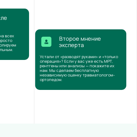
сле
на всех
Второе мнение
просто
эксперта
ролируем
ильным.
Устали от «разводят руками» и «только
операция»? Если у вас уже есть МРТ,
рентгены или анализы — покажите их
нам. Мы сделаем бесплатную
независимую оценку травматологом-
ортопедом.