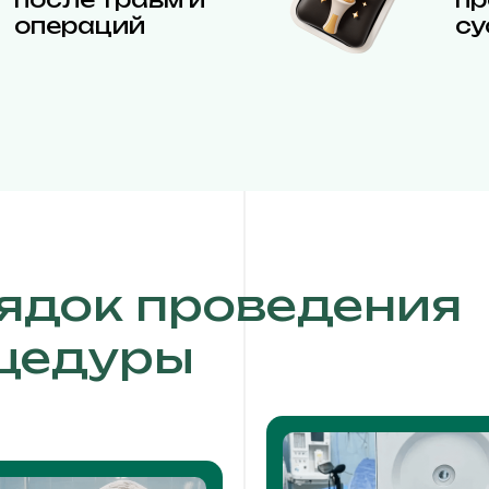
операций
су
ядок проведения
цедуры