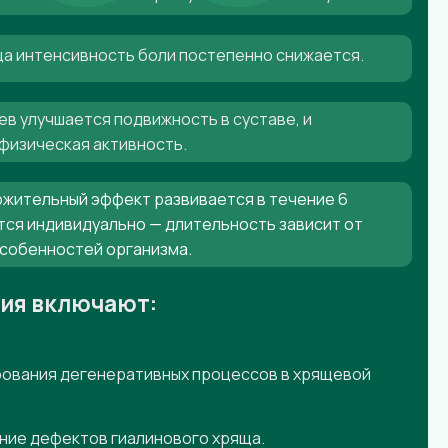
яца интенсивность боли постепенно снижается.
ев улучшается подвижность в суставе, и
физическая активность.
жительный эффект развивается в течение 6
тся индивидуально — длительность зависит от
особенностей организма.
ния включают:
ования дегенеративных процессов в хрящевой
ние дефектов гиалинового хряща.