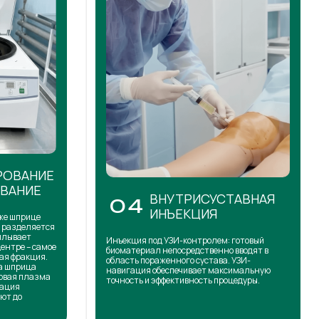
РОВАНИЕ
ОВАНИЕ
ВНУТРИСУСТАВНАЯ
04
ИНЪЕКЦИЯ
же шприце
н разделяется
сплывает
Инъекция под УЗИ-контролем: готовый
центре – самое
биоматериал непосредственно вводят в
ая фракция.
область пораженного сустава. УЗИ-
на шприца
навигация обеспечивает максимальную
товая плазма
точность и эффективность процедуры.
кация
ют до