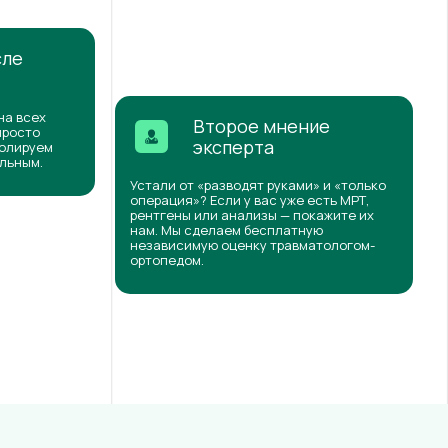
сле
на всех
Второе мнение
просто
эксперта
ролируем
ильным.
Устали от «разводят руками» и «только
операция»? Если у вас уже есть МРТ,
рентгены или анализы — покажите их
нам. Мы сделаем бесплатную
независимую оценку травматологом-
ортопедом.