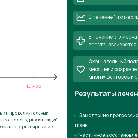
В течение 1-го мес
В течение 3-х месяц
восстанавливается 
Окончательный поло
месяцев и сохраняе
многих факторов и 
Результаты лече
рый и продолжительный
✅ Замедление прогрессир
енту от ежегодных инъекций
ткани.
едлить прогрессирование
✅ Частичное восстановле