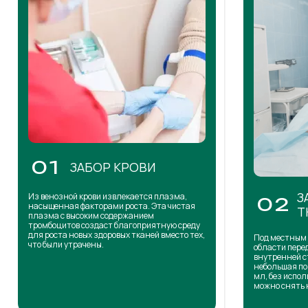
01
ЗАБОР КРОВИ
З
Из венозной крови извлекается плазма,
02
насыщенная факторами роста. Эта чистая
Т
плазма с высоким содержанием
тромбоцитов создаст благоприятную среду
для роста новых здоровых тканей вместо тех,
Под местным 
что были утрачены.
области пере
внутренней с
небольшая по
мл, без испол
можно снять 