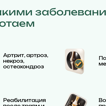
акими заболеван
отаем
Артрит, артроз,
Па
некроз,
ме
остеохондроз
Реабилитация
Во
после травм и
пр