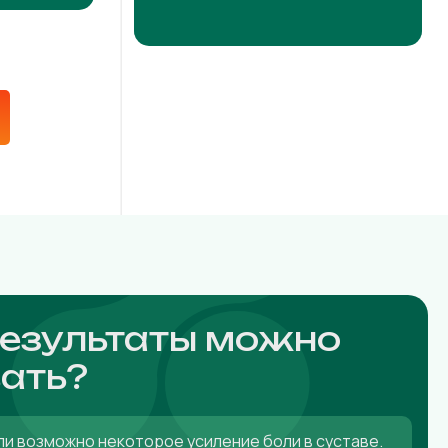
результаты можно
ать?
ли возможно некоторое усиление боли в суставе.