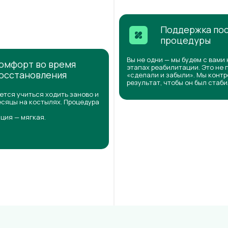
Поддержка по
процедуры
Вы не одни — мы будем с вами 
омфорт во время
этапах реабилитации. Это не 
осстановления
«сделали и забыли». Мы конт
результат, чтобы он был стаб
ется учиться ходить заново и
сяцы на костылях. Процедура
ция — мягкая.