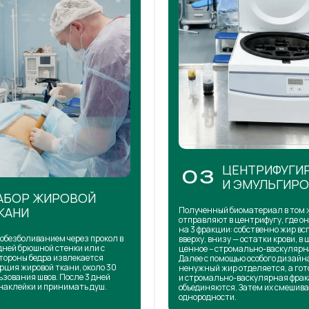
ЦЕНТРИФУГИ
03
И ЭМУЛЬГИР
АБОР ЖИРОВОЙ
КАНИ
Полученный биоматериал в том 
отправляют в центрифугу, где о
на 3 фракции: собственно жир в
обезболиванием через прокол в
вверху, внизу — остатки крови, в 
дней брюшной стенки или с
ценное – стромально-васкулярн
тороны бедра извлекается
Далее с помощью особого дизай
рция жировой ткани, около 30
ненужный жир отделяется, а го
ьзования швов. После 3 дней
и стромально-васкулярная фра
наклейки и принимать душ.
объединяются. Затем их смешива
однородности.