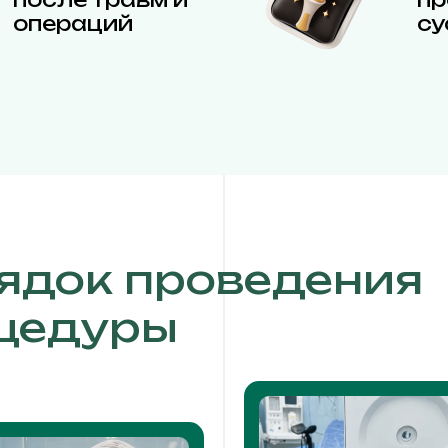
операций
су
ядок проведения
цедуры