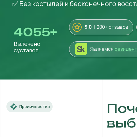
✅ Без костылей и бесконечного восс
5.0
| 200+ отзывов
4055
+
Вылечено
Являемся
резиден
суставов
Поч
Преимущества
выб