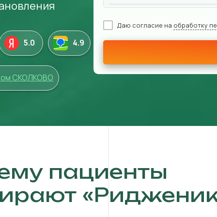
тановления
Даю согласие на
обработку п
5.0
4
.9
том СКОЛКОВО
ему пациенты
ирают «Ридженик