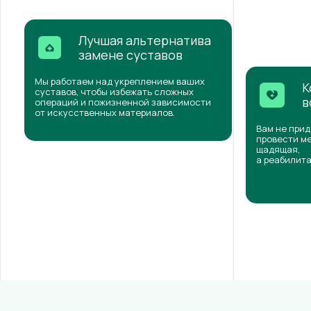
Лучшая альтернатива
замене суставов
Мы работаем над укреплением ваших
К
суставов, чтобы избежать сложных
в
операций и пожизненной зависимости
от искусственных материалов.
Вам не прид
провести ме
щадящая,
а реабилита