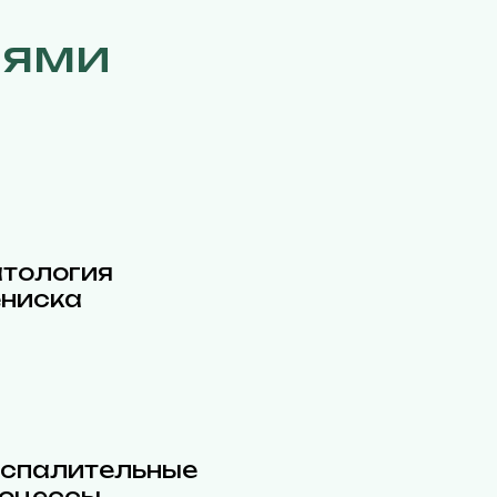
иями
тология
ниска
спалительные
оцессы