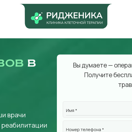
вов
в
Вы думаете — опера
Получите беспл
трав
Имя *
ши врачи
а реабилитации
Номер телефона *