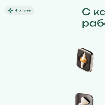
С к
Что лечим
раб