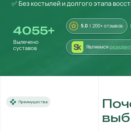
✅ Без костылей и долгого этапа восс
5.0
| 200+ отзывов
4055
+
Вылечено
Являемся
резиден
суставов
Поч
Преимущества
выб