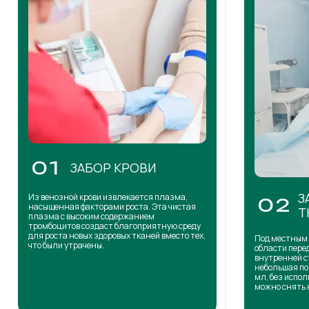
01
ЗАБОР КРОВИ
З
Из венозной крови извлекается плазма,
02
насыщенная факторами роста. Эта чистая
Т
плазма с высоким содержанием
тромбоцитов создаст благоприятную среду
для роста новых здоровых тканей вместо тех,
Под местным 
что были утрачены.
области пере
внутренней с
небольшая по
мл, без испол
можно снять 