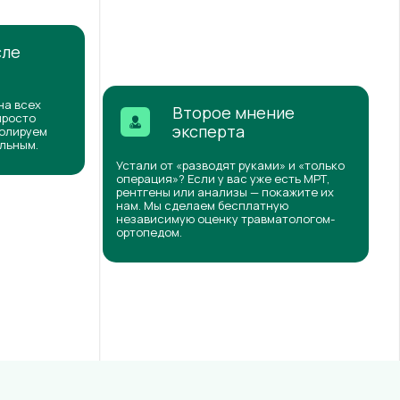
сле
на всех
Второе мнение
просто
эксперта
ролируем
ильным.
Устали от «разводят руками» и «только
операция»? Если у вас уже есть МРТ,
рентгены или анализы — покажите их
нам. Мы сделаем бесплатную
независимую оценку травматологом-
ортопедом.