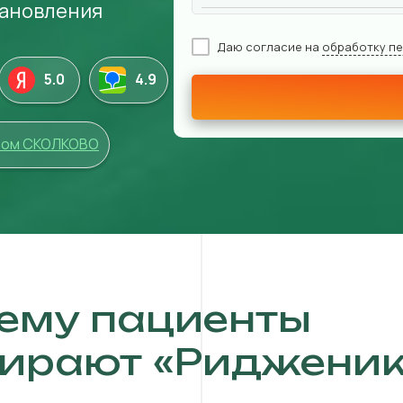
тановления
Даю согласие на
обработку п
5.0
4
.9
том СКОЛКОВО
ему пациенты
ирают «Ридженик