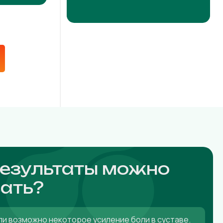
результаты можно
ать?
ли возможно некоторое усиление боли в суставе.