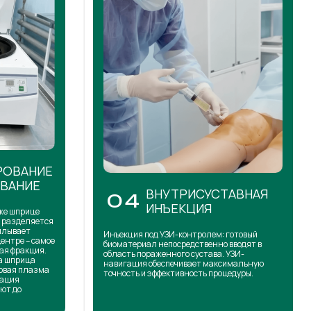
РОВАНИЕ
ОВАНИЕ
ВНУТРИСУСТАВНАЯ
04
ИНЪЕКЦИЯ
же шприце
н разделяется
сплывает
Инъекция под УЗИ-контролем: готовый
центре – самое
биоматериал непосредственно вводят в
ая фракция.
область пораженного сустава. УЗИ-
на шприца
навигация обеспечивает максимальную
товая плазма
точность и эффективность процедуры.
кация
ют до