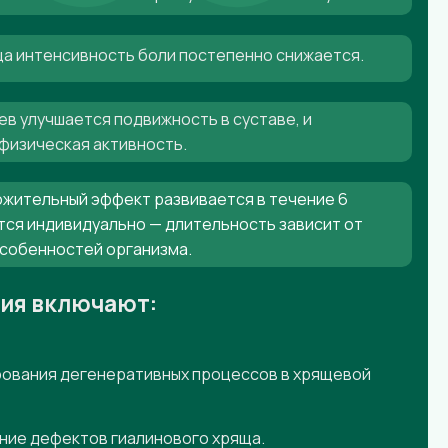
яца интенсивность боли постепенно снижается.
ев улучшается подвижность в суставе, и
физическая активность.
жительный эффект развивается в течение 6
тся индивидуально — длительность зависит от
особенностей организма.
ния включают:
ования дегенеративных процессов в хрящевой
ние дефектов гиалинового хряща.