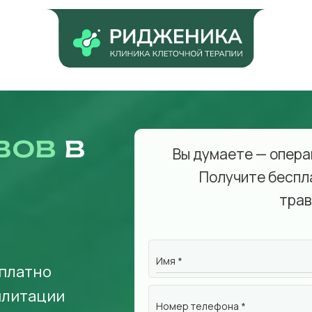
вов
в
Вы думаете — опера
Получите беспл
трав
Имя *
сплатно
илитации
Номер телефона *