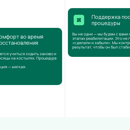
Поддержка по
процедуры
Вы не одни — мы будем с вами 
омфорт во время
этапах реабилитации. Это не 
осстановления
«сделали и забыли». Мы конт
результат, чтобы он был стаб
ется учиться ходить заново и
сяцы на костылях. Процедура
ция — мягкая.