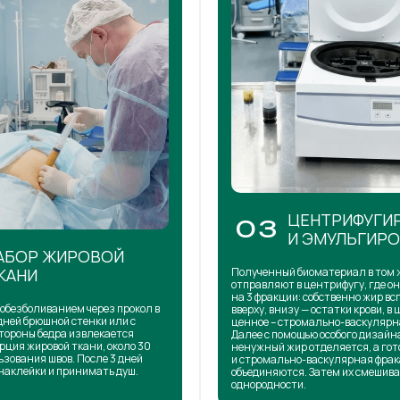
ЦЕНТРИФУГИ
03
И ЭМУЛЬГИР
АБОР ЖИРОВОЙ
КАНИ
Полученный биоматериал в том 
отправляют в центрифугу, где о
на 3 фракции: собственно жир в
обезболиванием через прокол в
вверху, внизу — остатки крови, в 
дней брюшной стенки или с
ценное – стромально-васкулярн
тороны бедра извлекается
Далее с помощью особого дизай
рция жировой ткани, около 30
ненужный жир отделяется, а го
ьзования швов. После 3 дней
и стромально-васкулярная фра
наклейки и принимать душ.
объединяются. Затем их смешива
однородности.