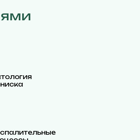
иями
тология
ниска
спалительные
оцессы