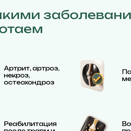
акими заболеван
отаем
Артрит, артроз,
Па
некроз,
ме
остеохондроз
Реабилитация
Во
после травм и
пр