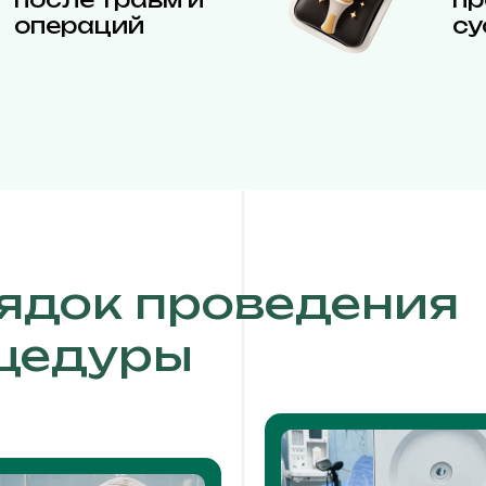
операций
су
ядок проведения
цедуры