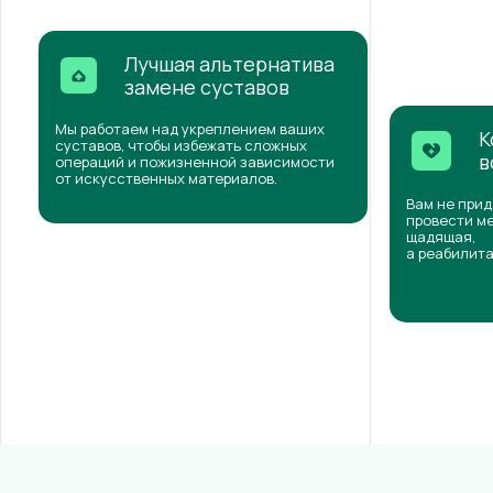
Лучшая альтернатива
замене суставов
Мы работаем над укреплением ваших
К
суставов, чтобы избежать сложных
в
операций и пожизненной зависимости
от искусственных материалов.
Вам не прид
провести ме
щадящая,
а реабилита