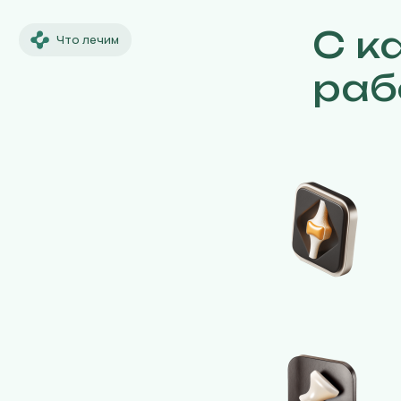
С к
Что лечим
раб