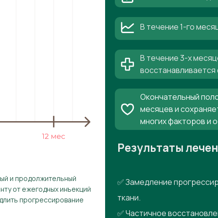
В течение 1-го мес
В течение 3-х месяц
восстанавливается 
Окончательный поло
месяцев и сохраняе
многих факторов и 
Результаты лече
рый и продолжительный
✅ Замедление прогрессир
енту от ежегодных инъекций
ткани.
едлить прогрессирование
✅ Частичное восстановле