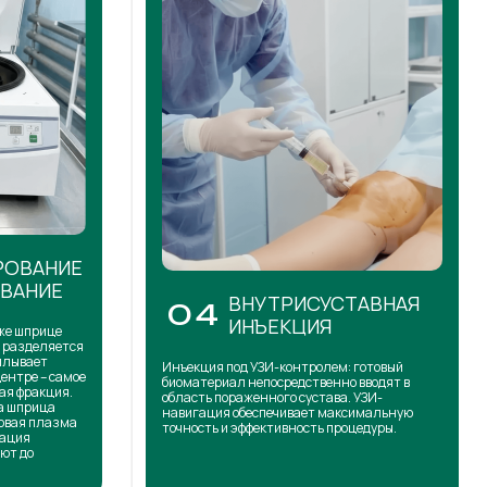
РОВАНИЕ
ОВАНИЕ
ВНУТРИСУСТАВНАЯ
04
ИНЪЕКЦИЯ
же шприце
н разделяется
сплывает
Инъекция под УЗИ-контролем: готовый
центре – самое
биоматериал непосредственно вводят в
ая фракция.
область пораженного сустава. УЗИ-
на шприца
навигация обеспечивает максимальную
товая плазма
точность и эффективность процедуры.
кация
ют до