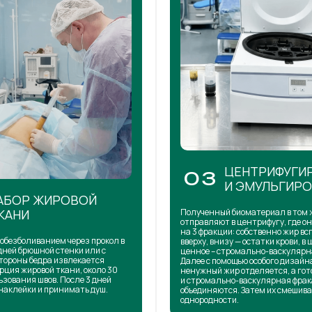
ЦЕНТРИФУГИ
03
И ЭМУЛЬГИР
АБОР ЖИРОВОЙ
КАНИ
Полученный биоматериал в том 
отправляют в центрифугу, где о
на 3 фракции: собственно жир в
обезболиванием через прокол в
вверху, внизу — остатки крови, в 
дней брюшной стенки или с
ценное – стромально-васкулярн
тороны бедра извлекается
Далее с помощью особого дизай
рция жировой ткани, около 30
ненужный жир отделяется, а го
ьзования швов. После 3 дней
и стромально-васкулярная фра
наклейки и принимать душ.
объединяются. Затем их смешива
однородности.