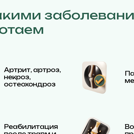
акими заболеван
отаем
Артрит, артроз,
Па
некроз,
ме
остеохондроз
Реабилитация
Во
после травм и
пр