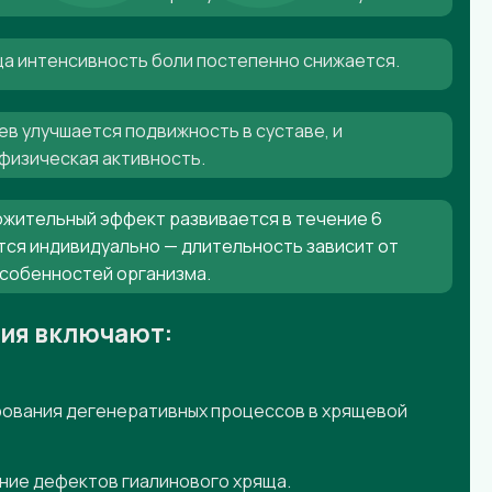
яца интенсивность боли постепенно снижается.
ев улучшается подвижность в суставе, и
физическая активность.
жительный эффект развивается в течение 6
тся индивидуально — длительность зависит от
особенностей организма.
ния включают:
ования дегенеративных процессов в хрящевой
ние дефектов гиалинового хряща.