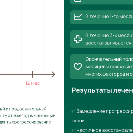
В течение 1-го мес
В течение 3-х месяц
восстанавливается 
Окончательный поло
месяцев и сохраняе
многих факторов и 
Результаты лече
рый и продолжительный
✅ Замедление прогрессир
енту от ежегодных инъекций
ткани.
едлить прогрессирование
✅ Частичное восстановле