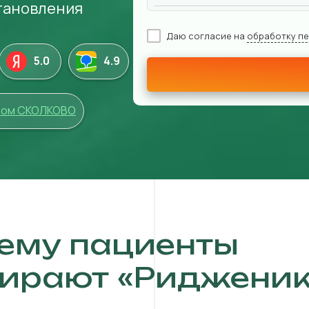
становления
Даю согласие на
обработку п
5.0
4
.9
том СКОЛКОВО
ему пациенты
ирают «Ридженик