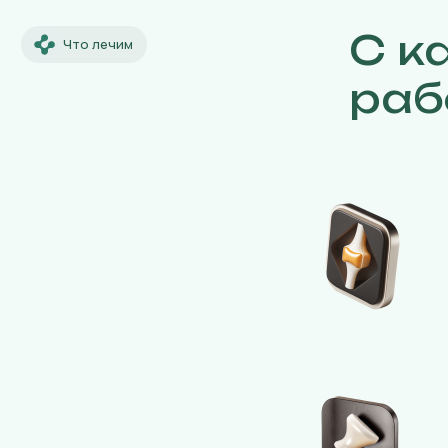
С к
Что лечим
раб