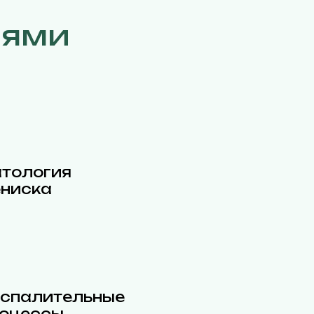
иями
тология
ниска
спалительные
оцессы