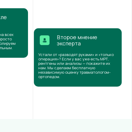
сле
на всех
Второе мнение
просто
эксперта
ролируем
ильным.
Устали от «разводят руками» и «только
операция»? Если у вас уже есть МРТ,
рентгены или анализы — покажите их
нам. Мы сделаем бесплатную
независимую оценку травматологом-
ортопедом.