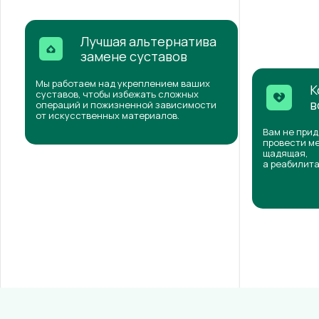
Лучшая альтернатива
замене суставов
Мы работаем над укреплением ваших
К
суставов, чтобы избежать сложных
в
операций и пожизненной зависимости
от искусственных материалов.
Вам не прид
провести ме
щадящая,
а реабилита