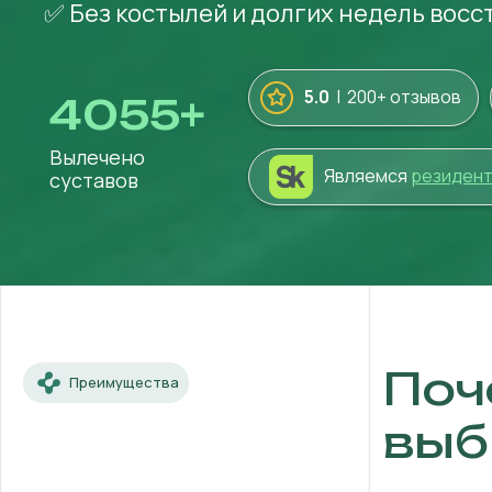
✅ Без костылей и долгих недель вос
5.0
| 200+ отзывов
4055
+
Вылечено
Являемся
резиден
суставов
Поч
Преимущества
выб