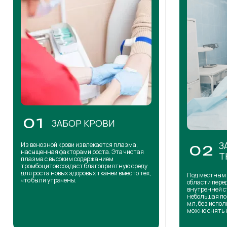
01
ЗАБОР КРОВИ
З
Из венозной крови извлекается плазма,
02
насыщенная факторами роста. Эта чистая
Т
плазма с высоким содержанием
тромбоцитов создаст благоприятную среду
для роста новых здоровых тканей вместо тех,
Под местным 
что были утрачены.
области пере
внутренней с
небольшая по
мл, без испол
можно снять 