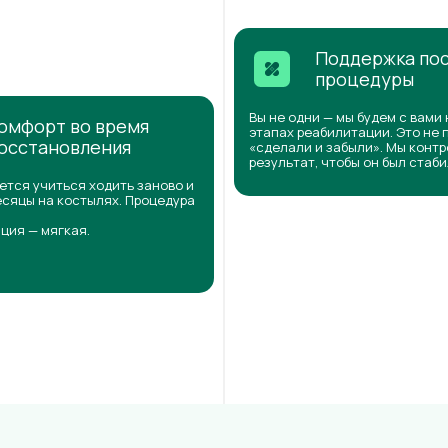
Поддержка по
процедуры
Вы не одни — мы будем с вами 
омфорт во время
этапах реабилитации. Это не 
осстановления
«сделали и забыли». Мы конт
результат, чтобы он был стаб
ется учиться ходить заново и
сяцы на костылях. Процедура
ция — мягкая.