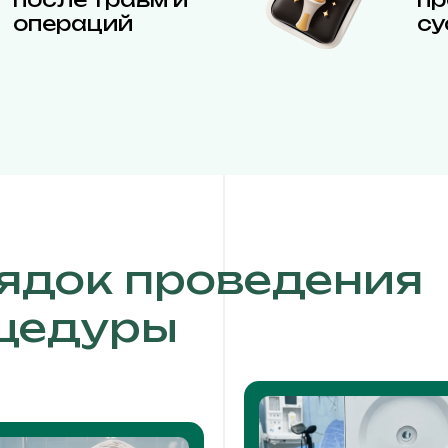
операций
су
ядок проведения
цедуры