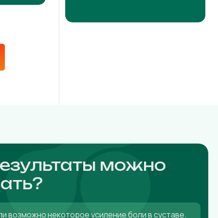
результаты можно
ать?
ли возможно некоторое усиление боли в суставе.