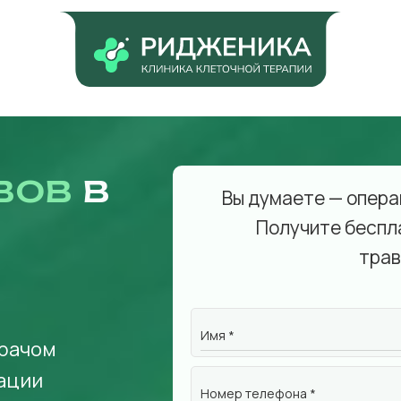
вов
в
Вы думаете — опера
Получите беспл
трав
Имя *
врачом
ации
Номер телефона *