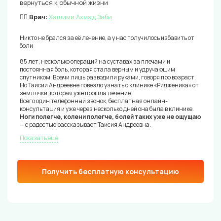
вернуться к обычной жизни
👨‍⚕️ Врач:
Хашими Ахмад Заби
Никто не брался за её лечение, а у нас получилось избавить от
боли
85 лет, несколько операций на суставах за плечами и
постоянная боль, которая стала верным и удручающим
спутником. Врачи лишь разводили руками, говоря про возраст.
Но Таисии Андреевне повезло узнать о клинике «Ридженика» от
землячки, которая уже прошла лечение.
Всего один телефонный звонок, бесплатная онлайн-
консультация и уже через несколько дней она была в клинике.
Ноги полегче, колени полегче, болей таких уже не ощущаю
— с радостью рассказывает Таисия Андреевна.
Показать еще
Получить бесплатную консультацию