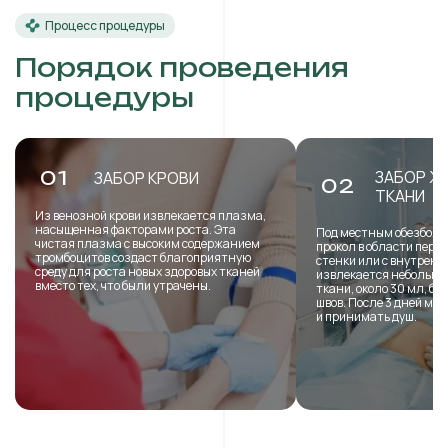
Процесс процедуры
Порядок проведения
процедуры
ЗАБОР Ж
01
ЗАБОР КРОВИ
02
ТКАНИ
Из венозной крови извлекается плазма,
насыщенная факторами роста. Эта
Под местным обезболи
чистая плазма с высоким содержанием
прокол в области пере
тромбоцитов создаст благоприятную
стенки или с внутренн
среду для роста новых здоровых тканей
извлекается небольша
вместо тех, что были утрачены.
ткани, около 30 мл, б
швов. После 3 дней мо
и принимать душ.