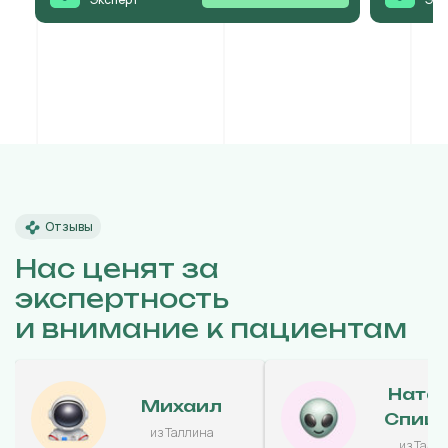
Отзывы
Нас ценят за
экспертность
и внимание к пациентам
Ната
Михаил
Спиц
из Таллина
из Талл