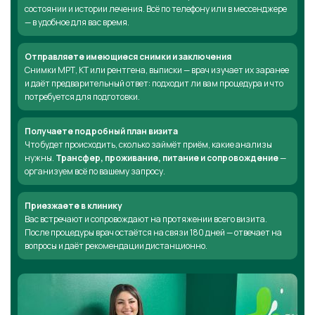
состоянии и истории лечения. Всё по телефону или в мессенджере
— в удобное для вас время.
Отправляете имеющиеся снимки и заключения
Снимки МРТ, КТ или рентгена, выписки — врач изучает их заранее
и даёт предварительный ответ: подходит ли вам процедура и что
потребуется для подготовки.
Получаете подробный план визита
Что будет происходить, сколько займёт приём, какие анализы
нужны.
Трансфер, проживание, питание и сопровождение
—
организуем всё по вашему запросу.
Приезжаете в клинику
Вас встречают и сопровождают на протяжении всего визита.
После процедуры врач остаётся на связи 180 дней — отвечает на
вопросы и даёт рекомендации дистанционно.