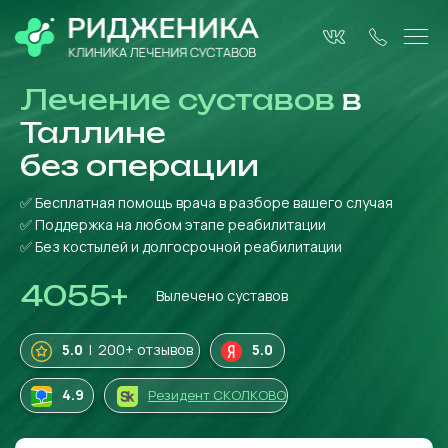
Лечение суставов
в
Таллине
без операции
✅ Бесплатная помощь врача в разборе вашего случая
✅ Поддержка на любом этапе реабилитации
✅ Без костылей и долгосрочной реабилитации
4055
+
Вылечено суставов
5.0
| 200+ отзывов
5.0
4
.9
Резидент СКОЛКОВО