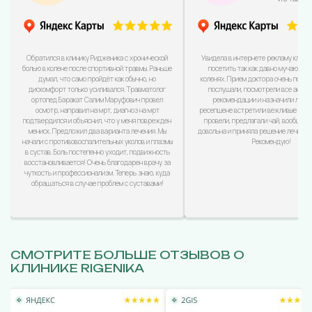
Обратился в клинику Ридженика с хронической
Увидела в интернете рекламу клини
болью в колене после спортивной травмы. Раньше
посетить так как давно мучаюсь с
думал, что само пройдёт как обычно, но
коленях. Прием доктора очень понра
дискомфорт только усиливался. Травматолог
послушали, посмотрели все анализ
ортопед Баракат Салим Маруфович провел
рекомендации и назначили лечен
осмотр, направил на мрт, диагноз на мрт
ресепшене встретили вежливые дево
подтвердился и объяснил, что у меня поврежден
провели, предлагали чай, вообщем
мениск. Предложил два варианта лечения. Мы
довольна и приняла решение лечиться
начали с противовоспалительных уколов и плазмы
Рекомендую!
в сустав. Боль постепенно уходит, подвижность
восстановливается! Очень благодарен врачу за
чуткость и профессионализм. Теперь знаю, куда
обращаться в случае проблем с суставами!
СМОТРИТЕ БОЛЬШЕ ОТЗЫВОВ О
КЛИНИКЕ RIGENIKA