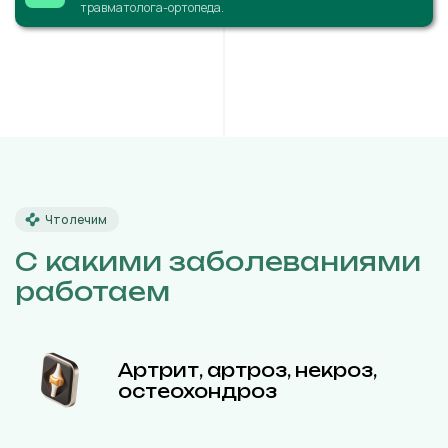
травматолога-ортопеда.
Что лечим
С какими заболеваниями
работаем
Артрит, артроз, некроз,
остеохондроз