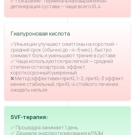
✅ Показание: терминальная/выраженная
дегенерация сустава — чаще всего KL 4
Гиалуроновая кислота
✅Инъекции улучшают симптомы на короткий –
средний срок (обычно до ~4–6 мес), быстро
снимают боль и уменьшают трение в суставе
✅ Чаще используются при лёгкой — средней
степени остеоартроза, эффект
короткосрочный/умеренный
❌ Метод эффективен при KL 1–2, при KL-3 эффект
менее стабильный, при KL-4 стойкого лечения
ожидать нельзя
SVF-терапия:
✅ Процедура занимает 1 день
✅ Дешевле эндопротезирования в РАЗЫ