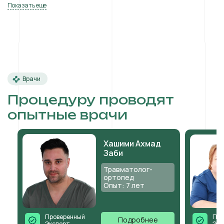
Показать еще
Врачи
Процедуру проводят
опытные врачи
Хашими Ахмад
Заби
Травматолог-
ортопед
Опыт: 7 лет
Проверенный
Про
Подробнее
Эксперт
Экс